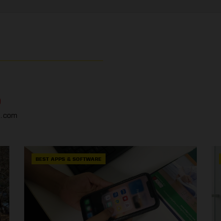
O
.com
BEST APPS & SOFTWARE