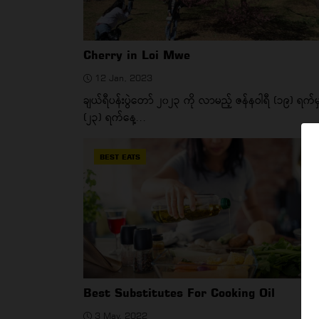
Cherry in Loi Mwe
12 Jan, 2023
ချယ်ရီပန်းပွဲတော် ၂၀၂၃ ကို လာမည့် ဇန်နဝါရီ (၁၉) ရက်မ
(၂၃) ရက်နေ့...
BEST EATS
Best Substitutes For Cooking Oil
3 May, 2022