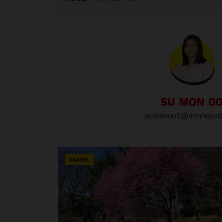
SU MON O
sumonoo1@mmrdpub
TRAVEL