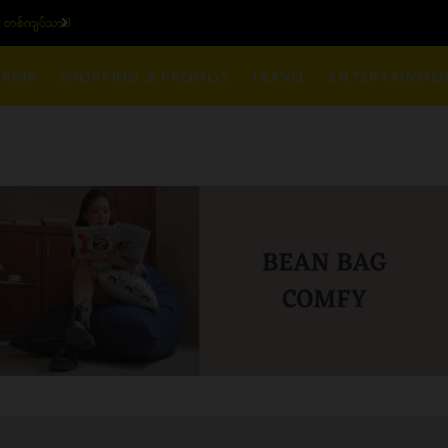
က်စျေး (၁၆ ပဲရည် တစ်ကျပ်သား)
RINK
SHOPPING & PROMOS
TRAVEL
ENTERTAINME