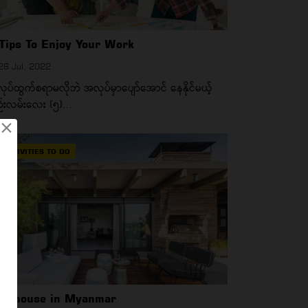
Tips To Enjoy Your Work
6 Jul, 2022
ုပ်ထွက်စရာမလိုဘဲ အလုပ်မှာပျော်အောင် နေနိုင်မယ့်
်းလမ်းလေး (၅)...
×
ACTIVITIES TO DO
nthouse in Myanmar