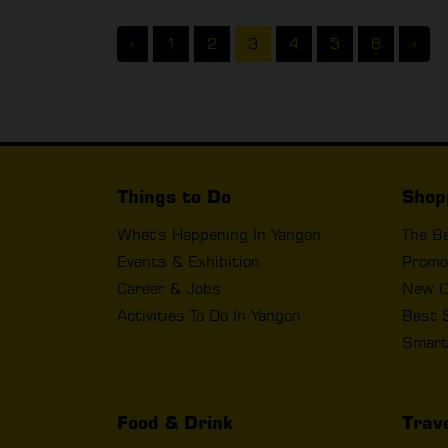
‹
1
2
3
4
5
6
›
Things to Do
Shop
What's Happening In Yangon
The B
Events & Exhibition
Promo
Career & Jobs
New O
Activities To Do In Yangon
Best 
Smart
Food & Drink
Trav