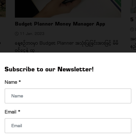
5 
Budget Planner Money Manager App
2
11 Jan, 2023
အလ
ှ
နေ့စဉ်ဘဝမှာ Budget Planner အသုံးပြုခြင်းအားဖြင့် မိမိ
နည
ဝင်ငွေနဲ့ ထွ...
TRENDING FASHION & HAIRSTYLES
Subscribe to our Newsletter!
Name
*
Email
*
Yangon Selfie Star
Pe