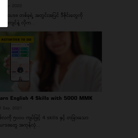
6 Mar, 2022
nthouse တစ်ခုရဲ့ အတွင်းအပြင် ဒီဇိုင်းတွေကို
ဝန်းကျင်နဲ့ လိုက...
ACTIVITIES TO DO
arn English 4 Skills with 5000 MMK
1 Sep, 2021
်လကို ၅၀၀၀ ကျပ်ဖြင့် 4 skills နှင့် တခြားသော
urseတွေ အကုန်လုံ...