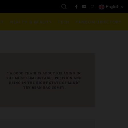
English
ယနေ့ကမ္ဘာ့ရွှေဈေး :
$1901 ( တစ်အောင်စလျှင် )
NT
HEALTH & BEAUTY
TECH
YANGON DIRECTORY