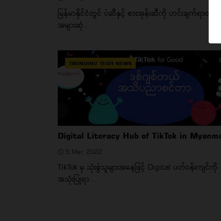
မြန်မာနိုင်ငံတွင် ပဲဆီနှင့် စားအုန်းဆီကို ဟင်းချက်ရာတွင်
အများဆုံ...
TRENDING TECH NEWS
Digital Literacy Hub of TikTok in Myanm
5 Mar, 2022
TikTok မှ သုံးစွဲသူများအနေဖြင့် Digital ပတ်ဝန်းကျင်ကို
အသုံးပြုရာ...