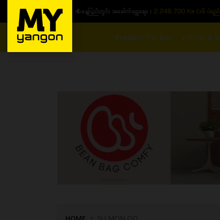
ယနေ့ပြည်တွင်း ၁၅ ပဲရည်ရွှေဈေး :
3,770,000 - ပြင်ပပေါ
THINGS TO DO
FOOD & D
HOME
SU MON OO