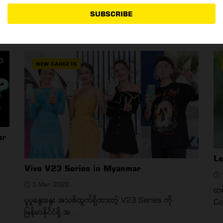
6 Mar, 2022
SUBSCRIBE
Selfie Star မှာ အလှပုံရိုက်ဖို့အတွက် အခန်း Decoration
Pe
နဲ့ Lightin...
ပတ်
NEW GADGETS
ar
Le
Vivo V23 Series in Myanmar
5 Mar, 2022
တစ
ပူပူနွေးနွေး အသစ်ထွက်ရှိထားတဲ့ V23 Series ကို
Co
မြန်မာနိုင်ငံရှိ အ...