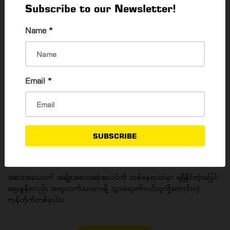
Subscribe to our Newsletter!
၁၈၀ အကုန်အကျခံကာ Shopping Center ကြီး တစ်ခု တည်ဆောက်မည်
Name
*
Email
*
SUBSCRIBE
Makro, Myanmar's largest food wholesales store
Aung Myo Hein
3 Oct, 2020
အစားအသောက် အမျိုးအစားအစုံအလင်ကို တစ်နေရာထဲမှာ ရရှိနိုင်တဲ့အပြင်
ဈေးနှုန်းလည်း အထူးသက်သာတာမို့ သွားရောက်ဝယ်ယူလို့ကောင်းတဲ့
ကုန်တိုက်တစ်ခုပါပဲ။