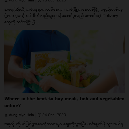
Aung Myo Hein
16 Oct, 2020
အရေးကြီးလို့ တစ်နေရာကတစ်နေရာ ၊ တစ်မြို့ကနေတစ်မြို့ ပစ္စည်းတစ်ခုခု
ပို့ရတော့မယ့်အခါ စိတ်လည်းချရ၊ ဝန်ဆောင်မှုလည်းကောင်းတဲ့ Delivery
တွေကို သင်သိပြီးပြီ...
Where is the best to buy meat, fish and vegetables
online?
Aung Myo Hein
24 Oct, 2020
အခုလို ကိုဗစ်ဖြစ်ပွားနေတဲ့ကာလမှာ စျေးကိုသွားပြီး ဟင်းချက်ဖို့ သွားဝယ်ရ