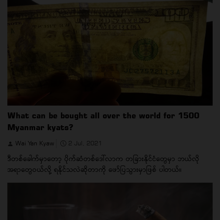
What can be bought all over the world for 1500
Myanmar kyats?
Wai Yan Kyaw
2 Jul, 2021
ဒီတစ်ခေါက်မှာတော့ ပိုက်ဆံတစ်ဒေါ်လာက တခြားနိုင်ငံတွေမှာ ဘယ်လို
အရာတွေဝယ်လို့ ရနိုင်သလဲဆိုတာကို ဖော်ပြသွားမှာဖြစ် ပါတယ်။