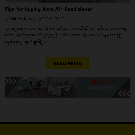
Tips for buying New Air Conditioner
Wai Yan Kyaw
3 Oct, 2020
လူအများစုက အဲယားကွန်းတပ်ဆင်တော့မယ်ဆိုရင် ဈေးနှုန်းအနေအထားနဲ့
စက်ရဲ့ ခံနိုင်ရည်အားကို ကြည့်ပြီး ဝယ်ယူတတ်ကြပါတယ်။ ပုံမှန်အားဖြင့်
စနစ်တကျ တွက်ချက်ပြီးမ...
READ MORE