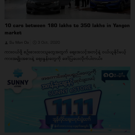
10 cars between 180 lakhs to 350 lakhs in Yangon
market
Su Mon Oo
3 Oct, 2020
ကားဝယ်ဖို့ စဉ်းစားထားသူတွေအတွက် ဈေးအသင့်အတင့်နဲ့ ဝယ်ယူနိုင်မယ့်
ကားအမျိုးအစားနဲ့ ဈေးနှုန်းတွေကို ဖော်ပြပေးလိုက်ပါတယ်။