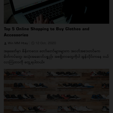
Top 5 Online Shopping to Buy Clothes and
Accessories
Win MM Htay
12 Oct, 2020
အခုခေတ်မှာ မိန်းကလေး တော်တော်များများက အဝတ်အစားတင်မက
မိတ်ကပ်တွေ၊ အသုံးအဆောင်ပစ္စည်း အစရှိတာတွေကိုပါ အွန်လိုင်းကနေ ဝယ်
လာကြတာကို တွေ့ရပါတယ်။