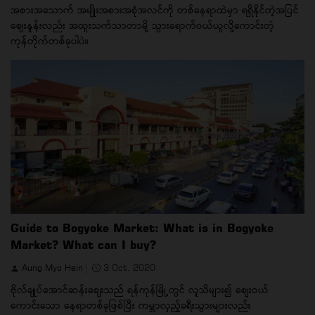
အစားအသောက် အမျိုးအစားအစုံအလင်ကို တစ်နေရာထဲမှာ ရရှိနိုင်တဲ့အပြင်
ဈေးနှုန်းလည်း အထူးသက်သာတာမို့ သွားရောက်ဝယ်ယူလို့ကောင်းတဲ့
ကုန်တိုက်တစ်ခုပါပဲ။
Guide to Bogyoke Market: What is in Bogyoke
Market? What can I buy?
Aung Myo Hein
3 Oct, 2020
ဗိုလ်ချုပ်အောင်ဆန်းစျေးသည် ရန်ကုန်မြို့တွင် လူသိများ၍ စျေးဝယ်
ကောင်းသော နေရာတစ်ခုဖြစ်ပြီး ကမ္ဘာလှည့်ခရီးသွားများလည်း