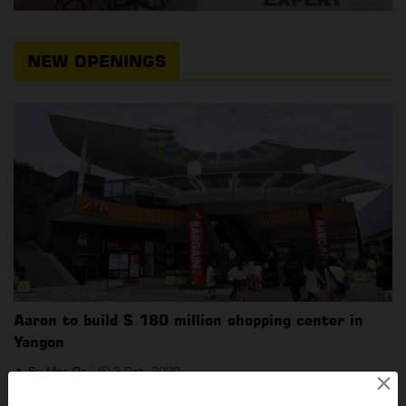
NEW OPENINGS
Aaron to build $ 180 million shopping center in
Yangon
Su Mon Oo
3 Oct, 2020
×
Aeon လုပ်ငန်းစုသည် ရန်ကုန်တွင် ရင်းနှီးမြှုပ်နှံမှု အမေရိကန်ဒေါ်လာသန်း