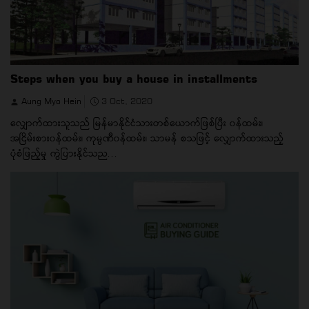
Steps when you buy a house in installments
Aung Myo Hein
3 Oct, 2020
လျှောက်ထားသူသည် မြန်မာနိုင်ငံသားတစ်ယောက်ဖြစ်ပြီး ၀န်ထမ်း၊
အငြိမ်းစား၀န်ထမ်း၊ ကုမ္ပဏီ၀န်ထမ်း၊ သာမန် စသဖြင့် လျှောက်ထားသည့်
ပုံစံဖြည့်မှု ကွဲပြားနိုင်သည...