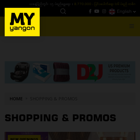
ယနေ့ပြည်တွင်း ၁၅ ပဲရည်ရွှေဈေး :
3,770,000 - ပြင်ပပေါက်စျေး (၁၆ ပဲရည် တစ်ကျပ်
English
MENU
HOME
SHOPPING & PROMOS
SHOPPING & PROMOS
NEW OPENINGS