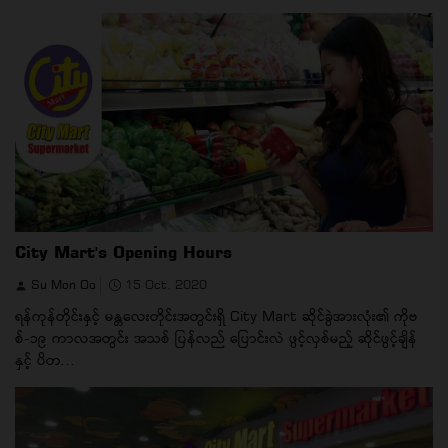
City Mart's Opening Hours
Su Mon Oo
15 Oct, 2020
ရန်ကုန်တိုင်းနှင့် မန္တလေးတိုင်းအတွင်းရှိ City Mart ဆိုင်ခွဲအားလုံး၏ ကိုဗ
စ်-၁၉ ကာလအတွင်း အသစ် ပြန်လည် ပြောင်းလဲ ဖွင့်လှစ်မည့် ဆိုင်ဖွင့်ချိန်
နှင့် ပိတ...