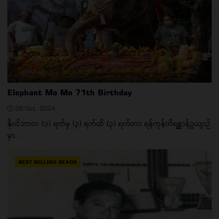
Elephant Mo Mo 71th Birthday
28 Oct, 2024
နို၀င်ဘာလ (၁) ရက်မှ (၃) ရက်ထိ (၃) ရက်တာ ရန်ကုန်တိရစ္ဆာန်ဥယျာဉ်
မှာ...
BEST SELLING READS