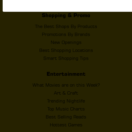
Shopping & Promo
The Best Shops By Products
Promotions By Brands
New Openings
Best Shopping Locations
Smart Shopping Tips
Entertainment
What Movies are on this Week?
Art & Craft
Trending Nightlife
Top Music Charts
Best Selling Reads
Hottest Games