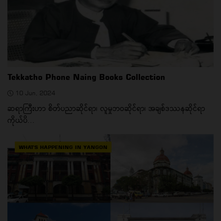
Tekkatho Phone Naing Books Collection
10 Jun, 2024
ဆရာကြီးဟာ စိတ်ပညာဆိုင်ရာ၊ လူမှုဘဝဆိုင်ရာ၊ အချစ်ဒဿနဆိုင်ရာ
ကိုယ်ပိ...
WHAT'S HAPPENING IN YANGON