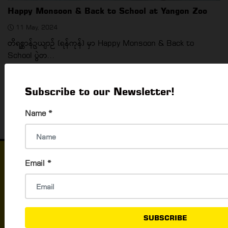
Happy Monsoon & Back to School at Yangon Zoo
11 May, 2024
တိရစ္ဆာန်ဥယျာဉ် (ရန်ကုန်) မှာ Happy Monsoon & Back to
School ပွဲတ...
‹
1
2
3
4
5
6
7
8
9
1
Subscribe to our Newsletter!
Name
*
Email
*
Things to Do
What's Happening In Yangon
Events & Exhibition
Career & Jobs
SUBSCRIBE
Activities To Do In Yangon