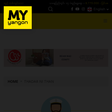
ယနေ့ပြည်တွင်း ၁၅ ပဲရည်ရွှေဈေး :
3,770,000 - ပြင်ပပေါက်စျေး (၁၆ ပဲရည် တစ်ကျပ်
English
MENU
HOME
THADAR NI THAN