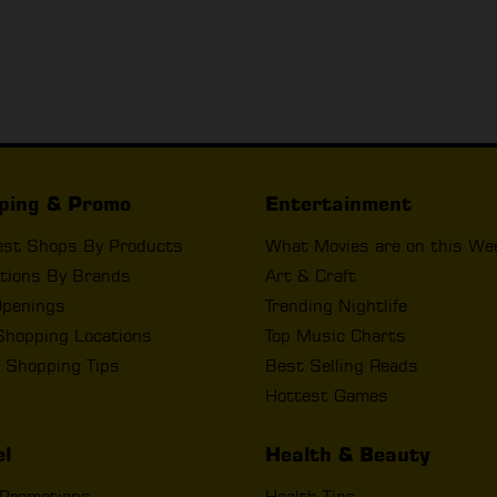
ping & Promo
Entertainment
est Shops By Products
What Movies are on this We
tions By Brands
Art & Craft
penings
Trending Nightlife
Shopping Locations
Top Music Charts
 Shopping Tips
Best Selling Reads
Hottest Games
el
Health & Beauty
 Promotions
Health Tips