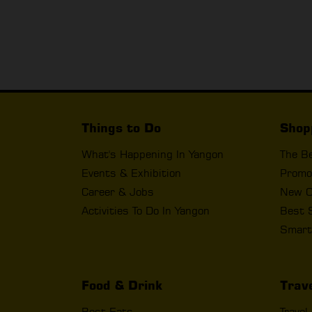
Things to Do
Shop
What's Happening In Yangon
The B
Events & Exhibition
Promo
Career & Jobs
New O
Activities To Do In Yangon
Best 
Smart
Food & Drink
Trav
Best Eats
Travel