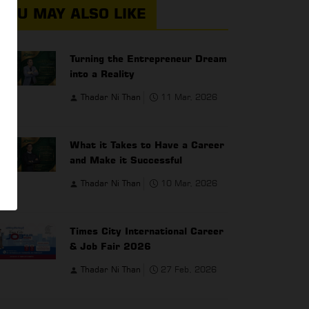
YOU MAY ALSO LIKE
Turning the Entrepreneur Dream
into a Reality
Thadar Ni Than
11 Mar, 2026
What it Takes to Have a Career
and Make it Successful
Thadar Ni Than
10 Mar, 2026
Times City International Career
& Job Fair 2026
Thadar Ni Than
27 Feb, 2026