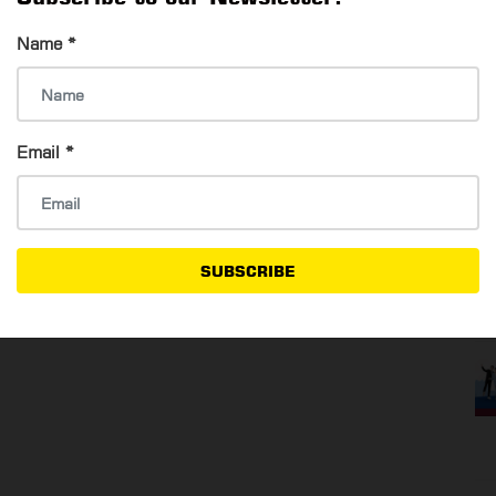
Name
*
Convention Center), Times City Complex, Yangon
Email
*
ွေ့အကြုံများ ရယူနိုင်မည့် ဒီအစီအစဉ်ကို လက်လွတ်မခံဘဲ လာ
SUBSCRIBE