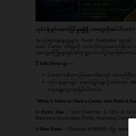
လုပ်ငန်းခွင်အောင်မြင်မှုရရှိဖို့ ဘာတွေလိုအပ်ပါသလဲ? 
အလုပ်ရှာဖွေနေသူများ၊ Fresh Graduates များနှ
သော Career တစ်ခုကို ဘယ်လိုတည်ဆောက်နိုင်မလဲ
အတွေ့အကြုံများနှင့်အတူ မျှဝေပေးသွားမှာဖြစ်ပါတယ
ဒီ Talk Show မှာ —
Career တစ်ခုတည်ဆောက်ရာတွင် အရေးကြီး
လုပ်ငန်းခွင်တွင် အောင်မြင်ရန်လိုအပ်သော Atti
ဆွေးနွေးသွားမှာဖြစ်ပါတယ်။
“What it Takes to Have a Career and Make it Su
U Myint Zaw
 – Vice Chairman & CEO of Ground
Marketers Association (PMA), Marketing Consulta
U Moe Kyaw
 – Chairman of MMRD 
တို့မှ အတွေ့အ