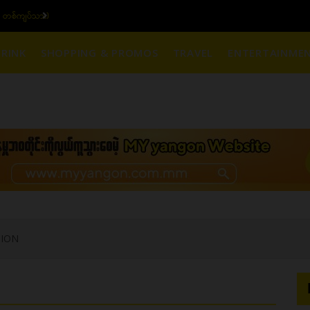
က်စျေး (၁၆ ပဲရည် တစ်ကျပ်သား)
RINK
SHOPPING & PROMOS
TRAVEL
ENTERTAINME
TION