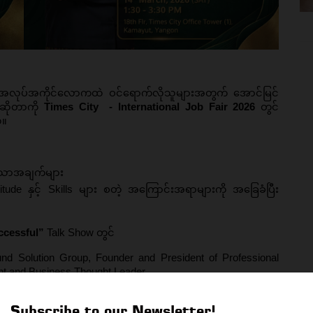
င့် အလုပ်အကိုင်လောကထဲ ဝင်ရောက်လိုသူများအတွက် အောင်မြင်
ဆိုတာကို 
Times City  - International Job Fair 2026
 တွင် 
်။
သောအချက်များ
tude နှင့် Skills များ 
စတဲ့ အကြောင်းအရာများကို အခြေခံပြီး 
ccessful”
 Talk Show တွင်
 Solution Group, Founder and President of Professional 
nt and Business Thought Leader
ကြုံများနှင့်အတူ မျှဝေပြောကြားပေးသွားမှာဖြစ်ပါတယ်။
Subscribe to our Newsletter!