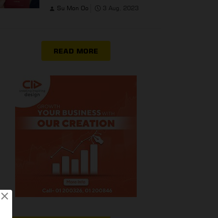
Su Mon Oo
3 Aug, 2023
READ MORE
×