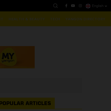
English
ယနေ့ကမ္ဘာ့ရွှေဈေး :
$1901 ( တစ်အောင်စလျှင် )
NT
HEALTH & BEAUTY
TECH
YANGON DIRECTORY
POPULAR ARTICLES