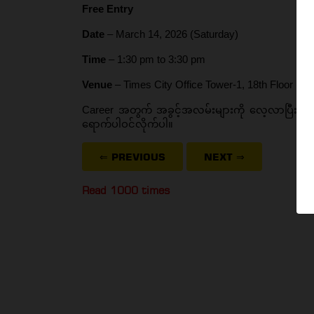
Free Entry
Date
 – March 14, 2026 (Saturday)
Time 
– 1:30 pm to 3:30 pm
Venue
 – Times City Office Tower-1, 18th Floor (
Career အတွက် အခွင့်အလမ်းများကို လေ့လာပြီး အတ
ရောက်ပါဝင်လိုက်ပါ။
⇐ PREVIOUS
NEXT
⇒
Read 1000 times