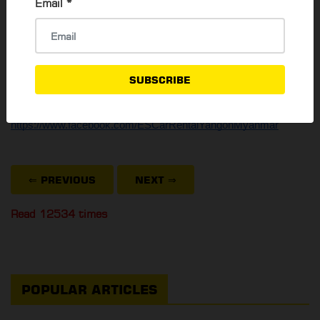
Email
*
အပန်းဖြေ ရက်ရှည်၊ ရက်တို ခရီးစဉ်၊ ဘုရားဖူးခရီစဉ်၊ အကြို/အပို့ 
ခရီးစဉ်၊ ရန်ကုန်မြို့အတွင်း နေ့ချင်းပြန် ခရီးစဉ်တွေအပြင် ပစ္စည်း
သယ်ယူပို့ဆောင်ရေးအတွက် Elegant Smile ကားအငှား 
ဝန်ဆောင်မှုလုပ်ငန်းမှ ကားကြီး၊ ကားငယ် အရွယ်အစားမျိုးစုံကို 
SUBSCRIBE
စိတ်ကြိုက် ရွေးချယ် စင်းလုံးငှားနိုင်ပါတယ်။
https://www.facebook.com/ESCarRentalYangonMyanmar
⇐ PREVIOUS
NEXT
⇒
Read 12534 times
POPULAR ARTICLES