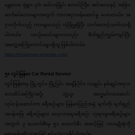
မန္တလေး၊ မုံရွာ၊ ပုဂံ၊ မော်လမြိုင်၊ တောင်ကြီး၊ အင်းလေးနှင့် အခြား
ဆက်စပ်ဒေသများအတွက် ကားအငှားဝန်ဆောင်မှု ပေးပတယ်။ အ
ငှားလိုက်သည့် ကားများသည် လုံခြုံမှုရှိပြီး သက်တောင့်သက်သာရှိ
ပါတယ်။ ယာဉ်မောင်းများကလည်း စိတ်ရှည်ကျွမ်းကျင်ပြီး 
အတွေ့အကြုံကောင်းများရှိသူ ဖြစ်ပါတယ်။
https://myanmarcarrentals.com/
၅။ လွင်မြန်မာ Car Rental Service
လွင်မြန်မာ
မှ မြို့တွင်း၊ မြို့ပြင်၊ အချိန်ပိုင်း၊ လချုပ်၊ နှစ်ချုပ်အငှား၊ 
လေဆိပ်အကြို/အပို့၊ ဘွဲ့ယူ၊ အလှူမင်္ဂလာဆောင်၊ 
လုပ်ငန်းဆောင်တာ ခရီးစဉ်များ၊ မြန်မာပြည်အနှံ့ ရက်တို၊ ရက်ရှည် 
အပန်းဖြေ ခရီးစဉ်များ၊ လေ့လာရေးခရီးစဉ်၊ ဘုရားဖူးခရီးစဉ်များ
အတွက် ၃ ယောက်စီးမှ ၅၁ ယောက်စီး အဆင့်မြင့် ကားမျိုးစုံကို 
စျေးနှုန်းချိုသာစွာဖြင့် စင်းလုံးငှားနိုင်ပါတယ်။