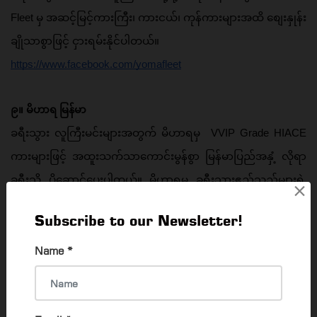
Fleet မှ 
အဆင့်မြင့်ကားကြီး၊ ကားငယ်၊ ကုန်ကားများအထိ စျေးနှုန်း
ချိုသာစွာဖြင့် ငှားရမ်းနိုင်ပါတယ်။
https://www.facebook.com/yomafleet
၉။ မိဟာရ မြန်မာ
ခရီးသွား လူကြီးမင်းများအတွက် မိဟာရမှ  VVIP Grade HIACE 
ကားများဖြင့် အထူးသက်သာကောင်းမွန်စွာ မြန်မာပြည်အနှံ့ လိုရာ
ခရီးသို့ ပို့ဆောင်ပေးပါတယ်။ မိဟာရမှ ခရီးသွားဧည့်သည်များရဲ့ 
×
ကျန်းမားရေးကို အလေးထားတာကြောင့် ကိုဗစ်ကာကွယ်ဆေး ထိုး
Subscribe to our Newsletter!
နှံထားသော ယာဥ်မောင်းများဖြင့်သာ ဝန်ဆာင်မှုပေးပါတယ်။
https://www.facebook.com/miharayangon
Name
*
၁၀။ Elegant Smile Car Rental