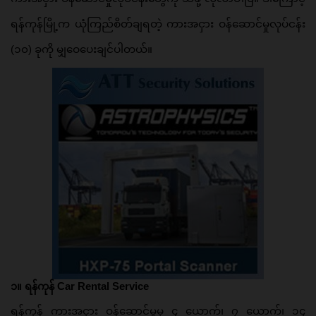
ရန်ကုန်မြို့က ယုံကြည်စိတ်ချရတဲ့ ကားအငှား ဝန်ဆောင်မှုလုပ်ငန်း 
(၁၀) ခုကို မျှဝေပေးချင်ပါတယ်။ 
၁။ ရန်ကုန် Car Rental Service
ရန်ကုန် ကားအငှား ဝန်ဆောင်မှုမှ ၄ ယောက်၊ ၇ ယောက်၊ ၁၄ 