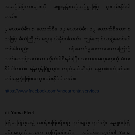
အဆင့်မြင့်ကားများကို စျေးနှုန်းသင့်တင့်စွာဖြင့် ငှားရမ်းနိုင်ပါ
တယ်။
၄ ယောက်စီး၊​ ၈ ယောက်စီး၊ ၁၄ ယောက်စီး၊ ၁၇ ယောက်စီးကား စ
သဖြင့် စိတ်ကြိုက် ရွေးချယ်နိုင်ပါတယ်။ ကျွမ်းကျင်ယာဉ်မောင်းပါ 
တစ်ခါတည်း ဝန်ဆောင်မှုပေးထားသောကြောင့် 
သက်သောင့်သက်သာ လိုက်ပါစီးနင်းပြီး 
သဘာဝအလှတွေကို ခံစား
နိုင်ပါတယ်။
 ရန်ကုန်မြို့တွင်း လည်မယ်ဆိုရင် နေ့တစ်ဝက်ဖြစ်စေ၊ 
တစ်နေ့လုံးဖြစ်စေ ငှားရမ်းနိုင်ပါတယ်။
https://www.facebook.com/ynocarrentalservices
၈။ Yoma Fleet
မြန်မာပြည်အနှံ့ အပန်းဖြေခရီးစဉ် ရက်ရှည်၊ ရက်တို၊ နေ့ချင်းပြန် 
ခရီးအတွက်သာမက လူကြီးမင်းတို့ရဲ့  လုပ်ငန်းအတွက်ပါ Yoma 