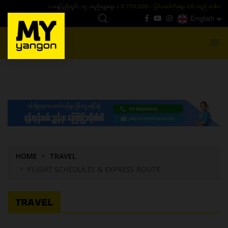
ယနေ့ပြည်တွင်း ၁၅ ပဲရည်ရွှေဈေး :
3,770,000 - ပြင်ပပေါက်စျေး (၁၆ ပဲရည် တစ်ကျပ်
English
MENU
HOME
TRAVEL
FLIGHT SCHEDULES & EXPRESS ROUTE
TRAVEL