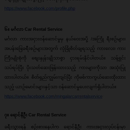
https://www.facebook.com/profile.php
၆။ မင်္ဂလာ Car Rental Service
မင်္ဂလာ ကားအငှားဝန်ဆောင်မှုမှ နယ်ဝေးအပို့ /အကြို ရီးစဉ်များ၊ 
အပန်းဖြေခရီးစဉ်များအတွက် လုံခြုံစိတ်ချရသည့် ကားလေး၊ ကား
ကြီးမျိုးစုံကို စျေးနှုန်းချိုသာစွာ ငှားရမ်းနိုင်ပါတယ်။ သန့်ရှင်း
သပ်ရပ်ပြီး ပိုးသတ်ဆေးဖြန်းထားသည့် ကားများကိုသာ အသုံးပြု
ထားပါတယ်။ စိတ်ရှည်ကျွမ်းကျင်ပြီး ကိုဗစ်ကာကွယ်ဆေးထိုးထား
သည့် ယာဉ်မောင်းများနှင့်သာ ဝန်ဆောင်မှုပေးလျက်ရှိပါတယ်။
https://www.facebook.com/mingalarcarrentalservice
၇။ ရောင်နီဦး Car Rental Service
ခရီးသွားရန် စဉ်းစားနေပါက ရောင်နီဦး ကားအငှားလုပ်ငန်းမှာ 