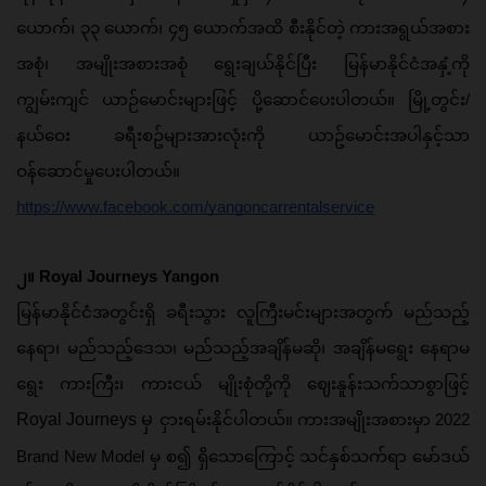
ယောက်၊ ၃၃ ယောက်၊ ၄၅ ယောက်အထိ စီးနိုင်တဲ့ ကားအရွယ်အစား
အစုံ၊ အမျိုးအစားအစုံ ရွေးချယ်နိုင်ပြီး မြန်မာနိုင်ငံအနှံ့ကို 
ကျွမ်းကျင် ယာဉ်မောင်းများဖြင့် ပို့ဆောင်ပေးပါတယ်။ မြို့တွင်း/
နယ်ဝေး ခရီးစဥ်များအားလုံးကို ယာဥ်မောင်းအပါနှင့်သာ 
ဝန်ဆောင်မှုပေးပါတယ်။
https://www.facebook.com/yangoncarrentalservice
၂။ Royal Journeys Yangon
မြန်မာနိုင်ငံအတွင်းရှိ ခရီးသွား လူကြီးမင်းများအတွက် မည်သည့်
နေရာ၊ မည်သည့်ဒေသ၊ မည်သည့်အချိန်မဆို၊ အချိန်မရွေး နေရာမ
ရွေး ကားကြီး၊ ကားငယ် မျိုးစုံတို့ကို ဈေးနူန်းသက်သာစွာဖြင့် 
Royal Journeys မှ
ငှားရမ်းနိုင်ပါတယ်။ ကားအမျိုးအစားမှာ 2022 
Brand New Model မှ စ၍ ရှိသောကြောင့် သင်နှစ်သက်ရာ မော်ဒယ်