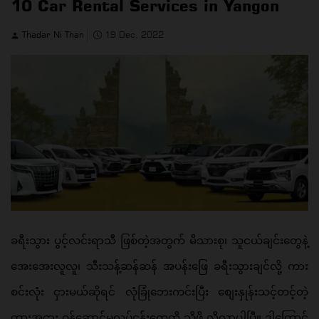
10 Car Rental Services in Yangon
Thadar Ni Than
19 Dec, 2022
ခရီးသွား ပွင့်လင်းရာသီ ဖြစ်တဲ့အတွက် မိသားစု၊ သူငယ်ချင်းတွေနဲ့ 
အေးအေးလူလူ၊ သီးသန့်ဆန်ဆန် အပန်းဖြေ ခရီးသွားချင်လို့ ကား
စင်းလုံး ငှားမယ်ဆိုရင် လုံခြုံဘေးကင်းပြီး စျေးနှုန်းသင့်တင့်တဲ့ 
ကားအငှား ဝန်ဆောင်မှုလုပ်ငန်းတွေကို သိဖို့ လိုလာပါပြီ။ ဒါကြောင့် 