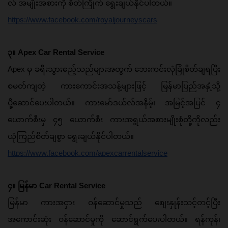
လ် အမျိုးအစားကို စိတ်ကြိုက် ရွေးချယ်နိုင်ပါတယ်။
https://www.facebook.com/royaljourneyscars
၃။ Apex Car Rental Service
Apex မှ ခရီးသွားဧည့်သည်များအတွက် ဘေးကင်းလုံခြုံစိတ်ချရပြီး 
စမတ်ကျတဲ့ ကားကောင်းအသန့်များဖြင့် မြန်မာပြည်အနှံ့သို့ 
ပို့ဆောင်ပေးပါတယ်။ ကားမော်ဒယ်လ်အနိမ့်၊ အမြင့်အပြင် ၄ 
ယောက်စီးမှ ၄၅ ယောက်စီး ကားအရွယ်အစားမျိုးစုံတို့ကိုလည်း 
ယုံကြည်စိတ်ချစွာ ရွေးချယ်နိုင်ပါတယ်။ 
https://www.facebook.com/apexcarrentalservice
၄။ မြန်မာ Car Rental Service
မြန်မာ ကားအငှား ဝန်ဆောင်မှုသည် စျေးနှုန်းသင့်တင့်ပြီး 
အကောင်းဆုံး ဝန်ဆောင်မှုကို ဆောင်ရွက်ပေးပါတယ်။ ရန်ကုန်၊ 