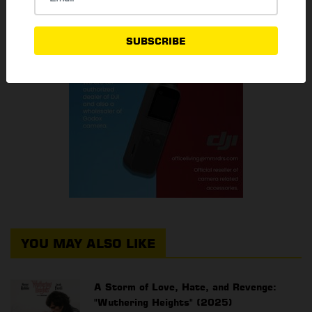
SUBSCRIBE
YOU MAY ALSO LIKE
A Storm of Love, Hate, and Revenge:
"Wuthering Heights" (2025)