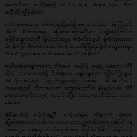
အကောင်းဆုံး ဓာတ်ပုံဆုကို Mr.Tearawat Rujinatham တို့က
အသီးသီး ရရှိခဲ့ပါတယ်။
ဇာတ်လမ်းကတော့ ထိတ်လန့်ခြောက်ခြားစရာကောင်းတဲ့ အိမ်ကြီးတစ်
အိမ်ကို မိသားစုတစ်စု ပြောင်းလာတဲ့အချိန်မှာ တွေ့ကြုံလိုက်ရတဲ့
အဖြစ်အပျက်တွေကို မြှပ်ကွက်တွေနဲ့ စိတ်ဝင်စားဖွယ် ရိုက်ကူးထားတာ
ပါ။ ဒါ့အပြင် ဒီဇာတ်ကားဟာ မိဘနဲ့ သားသမီးကြားမှာရှိတဲ့ မေတ္တာတရား
ကို ဖော်ကျူးထားတဲ့ ဇာတ်လမ်းလေးလည်းဖြစ်ပါတယ်။
ဇာတ်လမ်းအကျဉ်းကတော့ ကိုအောင်၊ မေနှင်းနဲ့ သူတို့ရဲ့ သမီးလေး သီရိ
ဆိုတဲ့ ကလေးမလေးတို့ မိသားစုဟာ ရေနံချောင်းက ခြောက်ခြားဖွယ်
အိမ်ကြီးတစ်အိမ်ကို ပြောင်းရွှေ့လာခဲ့ကြပါတယ်။ အဲဒီအိမ်ကြီးမှာပဲ
ကလေးဝိညာဉ် သီတာလေးဟာ မကျွတ်မလွတ်ဘဲ ရှိနေပါတယ်။ သီရိ
လေးကတော့ မိဘတွေရဲ့ အလိုလိုက်ခြင်း ခံထားရတဲ့ ခပ်ဆိုးဆိုး ကလေး
မလေးပါ။
အိမ်အသစ်ကို ပြောင်းရွှေ့ပြီး မကြာခင်မှာပဲ သီရိလေးရဲ့ ပုံစံတွေ
ပြောင်းလဲလာခဲ့ပါတယ်။ ကလေးမလေးဟာ ညဘက်တွေကျ မအိပ်ဘဲ နေ့
ဘက်တွေမှာ တစ်နေကုန် အိပ်နေပါတယ်။ ဒါကို မိခင်ဖြစ်တဲ့ မေနှင်းတစ်
ယောက် ဘယ်လိုဖြေရှင်းမလဲ? ကလေးဝိညာဉ် သီတာလေးဟာ အရမ်း