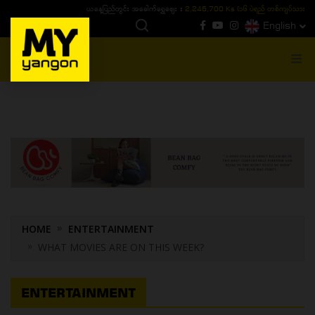
ယနေ့ပြည်တွင်း ၁၅ ပဲရည်ရွှေဈေး :
3,770,000 - ပြင်ပပေါက်စျေး (၁၆ ပဲရည် တစ်ကျပ်
English
MENU
HOME
ENTERTAINMENT
WHAT MOVIES ARE ON THIS WEEK?
ENTERTAINMENT