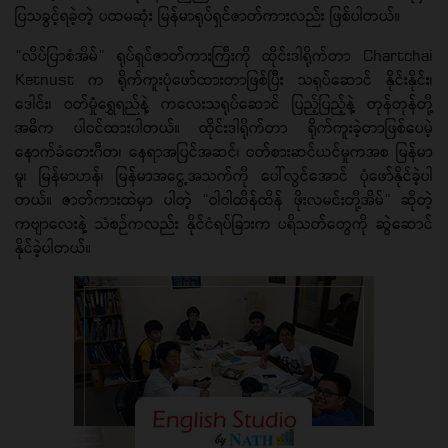
ပြသခွင့်ရခဲ့တဲ့ ပထမဆုံး မြန်မာရုပ်ရှင်ဇာတ်ကားလည်း ဖြစ်ပါတယ်။
“လိပ်ပြာစံအိမ်” ရုပ်ရှင်ဇာတ်ကားကြီးကို ထိုင်းဒါရိုက်တာ Chartchai
Ketnust က ရိုက်ကူးပုံဖော်ထားတာဖြစ်ပြီး သရုပ်ဆောင် နိုင်းနိုင်း၊
ဒေါင်း၊ ဝတ်မှုံရွှေရည်နဲ့ ကလေးသရုပ်ဆောင် ပြည့်ပြည့်နဲ့ တုန်တုန်တို့
အဓိက ပါဝင်ထားပါတယ်။ ထိုင်းဒါရိုက်တာ ရိုက်ကူးခဲ့တာဖြစ်ပေမဲ့
နောက်ခံတေးဂီတ၊ နေရာအပြင်အဆင်၊ ဝတ်စားဆင်ယင်မှုကအစ မြန်မာ
မူ၊ မြန်မာဟန်၊ မြန်မာအငွေ့အသက်ကို ပေါ်လွင်အောင် ပုံဖော်နိုင်ခဲ့ပါ
တယ်။ ဇာတ်ကားထဲမှာ ပါတဲ့ “ဝါဝါထိန်ထိန် ဖိုးလမင်းတို့အိမ်” ဆိုတဲ့
ကဗျာလေးနဲ့ သံစဉ်ကလည်း နိုင်ငံရပ်ခြားက ပရိသတ်တွေကို ဆွဲဆောင်
နိုင်ခဲ့ပါတယ်။