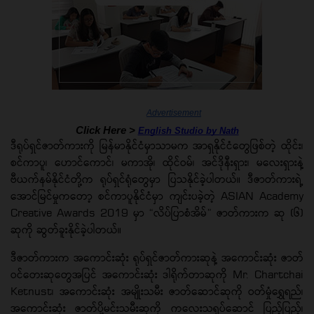
Advertisement
Click Here >
English Studio by Nath
ဒီရုပ်ရှင်ဇာတ်ကားကို မြန်မာနိုင်ငံမှာသာမက အာရှနိုင်ငံတွေဖြစ်တဲ့ ထိုင်း၊
စင်ကာပူ၊ ဟောင်ကောင်၊ မကာအို၊ ထိုင်ဝမ်၊ အင်ဒိုနီးရှား၊ မလေးရှားနဲ့
ဗီယက်နမ်နိုင်ငံတို့က ရုပ်ရှင်ရုံတွေမှာ ပြသနိုင်ခဲ့ပါတယ်။ ဒီဇာတ်ကားရဲ့
အောင်မြင်မှုကတော့ စင်ကာပူနိုင်ငံမှာ ကျင်းပခဲ့တဲ့ ASIAN Academy
Creative Awards 2019 မှာ “လိပ်ပြာစံအိမ်” ဇာတ်ကားက ဆု (၆)
ဆုကို ဆွတ်ခူးနိုင်ခဲ့ပါတယ်။
ဒီဇာတ်ကားက အကောင်းဆုံး ရုပ်ရှင်ဇာတ်ကားဆုနဲ့ အကောင်းဆုံး ဇာတ်
ဝင်တေးဆုတွေအပြင် အကောင်းဆုံး ဒါရိုက်တာဆုကို Mr. Chartchai
Ketnust၊ အကောင်းဆုံး အမျိုးသမီး ဇာတ်ဆောင်ဆုကို ဝတ်မှုံရွှေရည်၊
အကောင်းဆုံး ဇာတ်ပို့မင်းသမီးဆုကို ကလေးသရုပ်ဆောင် ပြည့်ပြည့်၊