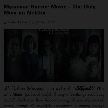
Myanmar Horror Movie - The Only
Mom on Netflix
Thadar Ni Than
21 Aug, 2023
ထိုင်းဒါရိုက်တာ ရိုက်ကူးခဲ့တဲ့ ၂၀၁၉ ခုနှစ်ထွက်
“လိပ်ပြာစံအိမ်” (The
Only Mom)
ရုံတင်ဇာတ်ကားကြီးကို မနေ့က Netflix မှာ စတင်ပြသခဲ့
တယ်လို့ သိရပါတယ်။ ဒါဟာ နိုင်ငံတကာ ရုပ်ရှင်ပရိသတ် အခိုင်အမာ ရရှိ
ထားတဲ့ Netflix လို နာမည်ကြီး Streaming Platform တစ်ခုမှာ