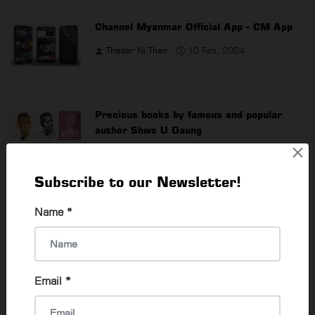
Channel Myanmar Official App - CM App
Thadar Ni Than
10 Feb, 2024
Precious books by famous and popular
author Shwe U Daung
×
Wai Yan Kyaw
25 Jun, 2021
Subscribe to our Newsletter!
Successful and popular translation books
Name
*
Wai Yan Kyaw
21 Jun, 2021
Email
*
READ MORE