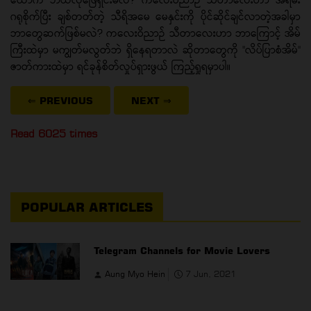
ဂရုစိုက်ပြီး ချစ်တတ်တဲ့ သီရိအမေ မေနှင်းကို ပိုင်ဆိုင်ချင်လာတဲ့အခါမှာ
ဘာတွေဆက်ဖြစ်မလဲ? ကလေးဝိညာဉ် သီတာလေးဟာ ဘာကြောင့် အိမ်
ကြီးထဲမှာ မကျွတ်မလွတ်ဘဲ ရှိနေရတာလဲ ဆိုတာတွေကို "လိပ်ပြာစံအိမ်"
ဇာတ်ကားထဲမှာ ရင်ခုန်စိတ်လှုပ်ရှားဖွယ် ကြည့်ရှုရမှာပါ။
⇐ PREVIOUS
NEXT
⇒
Read 6025 times
POPULAR ARTICLES
Telegram Channels for Movie Lovers
Aung Myo Hein
7 Jun, 2021