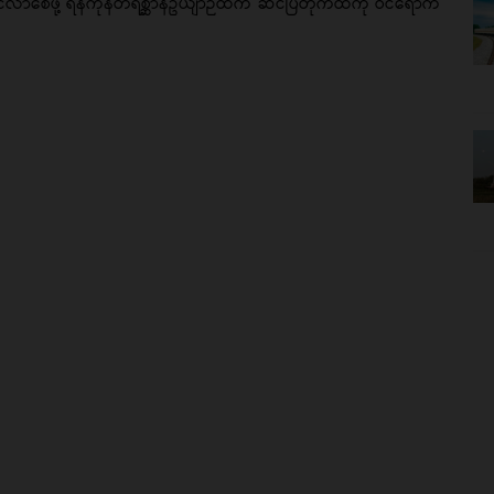
ခင်လာစေဖို့ ရန်ကုန်တိရစ္ဆာန်ဥယျာဉ်ထဲက ဆင်ပြတိုက်ထဲကို ဝင်ရောက်