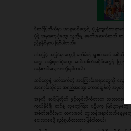
ဒီဆင်ပြတိုက်မှာ အာရှဆင်တွေရဲ့ ပျံ့နှံ့ကျက်စားရာဒေသန
ပုံနဲ့ အမူအကျင့်တွေ၊ သူတို့ရဲ့ ခေတ်အဆက်ဆက် ဆင်း
ည့်ရှုနိုင်မှာပဲ ဖြစ်ပါတယ်။
ဒါအပြင့် အပြင်မှာတွေ့ဖို့ ခက်ခဲတဲ့ ရှားပါးဆင် အစိတ်အ
တွေ၊ အရိုးစုရုပ်ပုံတွေ၊ ဆင်အစိတ်အပိုင်းတွေနဲ့ ပြုလု
အနီးကပ်လေ့လာလို့ရပါတယ်။
ဆင်တွေနဲ့ ပတ်သက်တဲ့ အကြောင်းအရာတွေကို လေ့လာဖတ်ရ
အရောင်းဆိုင်မှာ အရည်အသွေး ကောင်းမွန်တဲ့ အမှတ်တ
အခုလို ဆင်ပြတိုက် ဖွင့်လှစ်လိုက်တာက သဘာဝတောတွင
ကွယ်နိုင်ဖို့၊ ဆင်နဲ့ လူတွေကြား ပဋိပက္ခ ဖြစ်ပွားမှုတ
အစိတ်အပိုင်းများ တရားမဝင် ကူးသန်းရောင်းဝယ်နေမှုတွေ
ပေးလာစေဖို့ ရည်ရွယ်ထားတာဖြစ်ပါတယ်။