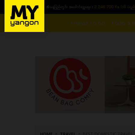
ယနေ့ပြည်တွင်း ၁၅ ပဲရည်ရွှေဈေး :
3,770,000 - ပြင်ပပေါက်စျေး (၁
THINGS TO DO
FOOD & D
HOME
TRAVEL
BEST DOMESTIC TRAVEL