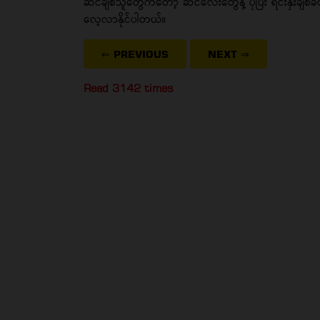
ဆင်ချစ်သူတွေကတော့ ဆင်လေးတွေနဲ့ ပိုပြီး ရင်းနှီးချစ်
လေ့လာနိုင်ပါတယ်။
⇐ PREVIOUS
NEXT
⇒
Read 3142 times