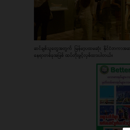
ဆင်ချစ်သူတွေအတွက် မြန်မာ့ပထမဆုံး နိုင်ငံတကာအဆင်
နေရာတစ်ခုအဖြစ် ထပ်တိုးဖွင့်လှစ်ထားပါတယ်။