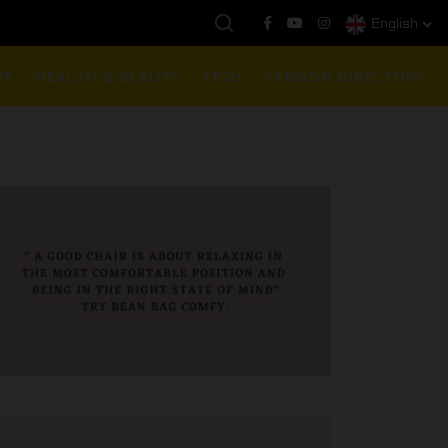
English
နေ့ကမ္ဘာ့ရွှေဈေး :
$1901 ( တစ်အောင်စလျှင် )
NT
HEALTH & BEAUTY
TECH
YANGON DIRECTORY