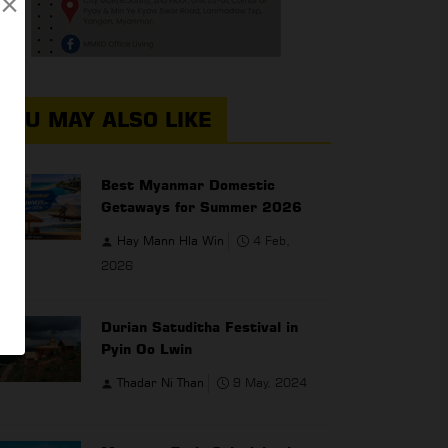
×
YOU MAY ALSO LIKE
Best Myanmar Domestic
Getaways for Summer 2026
Hay Mann Hla Win
4 Feb,
2026
Durian Satuditha Festival in
Pyin Oo Lwin
Thadar Ni Than
9 May, 2024