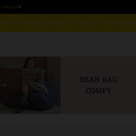
၆ ပဲရည် တစ်ကျပ်သား)
ယ
RINK
SHOPPING & PROMOS
TRAVEL
ENTERTAINME