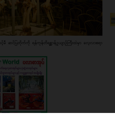
့မီ ဆင်ပြတိုက်ကို ရန်ကုန်တိရစ္ဆာန်ဥယျာဉ်ကြီးထဲမှာ လေ့လာစရာ