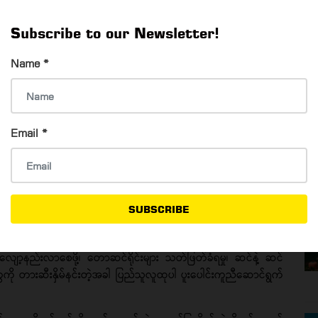
Subscribe to our Newsletter!
Name
*
ဲ့ အလေ့အထတွေ​၊ မြန်မာနိုင်ငံထဲက တောဆင်ရိုင်းတွေ ပျံ့နှံ့ကျက်စား
သက်လာပုံ သမိုင်းကြောင်း အသေးစိတ်ကို စိတ်ဝင်စားဖွယ် လေ့လာကြ
ပိုင်းတွေ၊ အသုံးအဆောင်ပစ္စည်းတွေ၊ ကျောက်ဖြစ်ရုပ်ကြွင်းတွေ၊ အစွယ်
Email
*
ပ်ထားတဲ့ မြန်မာ့ရိုးရာ လက်မှုပစ္စည်းတွေကို ပြသထားလို့ အသေးစိတ်
ှုနိုင်မယ့် စာအုပ်တွေ ထားရှိပေးထားတဲ့အပြင် အမှတ်တရပစ္စည်း
SUBSCRIBE
ရ လက်ဆောင်ပစ္စည်းလေးတွေကိုလည်း ဝယ်ယူနိုင်ပါတယ်။
်းမှာ ကျက်စားနေထိုင်ကြတဲ့ တောဆင်ရိုင်းတွေကို ထိန်းသိမ်းကာ
ွေ လျော့နည်းလာစေဖို့၊ တောဆင်ရိုင်းများ သတ်ဖြတ်ခံရမှု၊ ဆင်နဲ့ ဆင်
ကို တားဆီးနှိမ်နင်းတဲ့အခါ ပြည်သူလူထုပါ ပူးပေါင်းကူညီဆောင်ရွက်