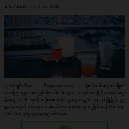
Su Mon Oo
13 Jan, 2023
သူငယ်ချင်းတို့ရေ ဒီနေ့လေးကတော့ ရုံးဝန်ထမ်းတွေအကြိုက်
သောကြာနေ့လေးပဲ ဖြစ်ပါတယ်။ ဒီနေ့မှာ အလုပ်ကအပြန် ဘော်ဒါတွေ
နဲ့အတူ TGIF လုပ်ဖို့ စဉ်းစားနေတဲ့ သူတွေအတွက် ရန်ကုန်မြို့ပြရဲ့ ည
ရှုခင်းအလှကို ခံစားရင်း တစ်ပတ်တာ အမောတွေ ပြေနိုင်စေဖို့ Rooftop
Bar (၁၀) ခုကို မျှဝေပေးချင်ပါတယ်။