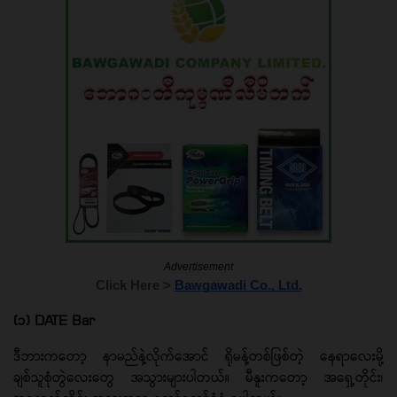
Advertisement
Click Here > 
Bawgawadi Co., Ltd.
(၁) DATE Bar
ဒီဘားကတော့ နာမည်နဲ့လိုက်အောင် ရိုမန့်တစ်ဖြစ်တဲ့ နေရာလေးမို့
ချစ်သူစုံတွဲလေးတွေ အသွားများပါတယ်။ မီနူးကတော့ အရှေ့တိုင်း၊