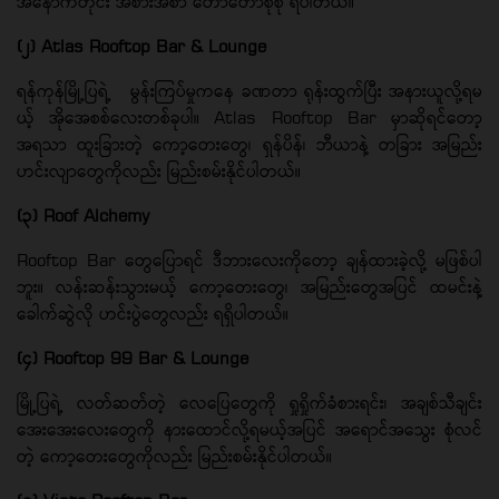
အနောက်တိုင်း အစားအစာ တော်တော်စုံစုံ ရပါတယ်။
(၂) Atlas Rooftop Bar & Lounge
ရန်ကုန်မြို့ပြရဲ့ မွန်းကြပ်မှုကနေ ခဏတာ ရုန်းထွက်ပြီး အနားယူလို့ရမ
ယ့် အိုအေစစ်လေးတစ်ခုပါ။ Atlas Rooftop Bar မှာဆိုရင်တော့
အရသာ ထူးခြားတဲ့ ကော့တေးတွေ၊ ရှန်ပိန်၊ ဘီယာနဲ့ တခြား အမြည်း
ဟင်းလျာတွေကိုလည်း မြည်းစမ်းနိုင်ပါတယ်။
(၃) Roof Alchemy
Rooftop Bar တွေပြောရင် ဒီဘားလေးကိုတော့ ချန်ထားခဲ့လို့ မဖြစ်ပါ
ဘူး။ လန်းဆန်းသွားမယ့် ကော့တေးတွေ၊ အမြည်းတွေအပြင် ထမင်းနဲ့
ခေါက်ဆွဲလို ဟင်းပွဲတွေလည်း ရရှိပါတယ်။
(၄) Rooftop 99 Bar & Lounge
မြို့ပြရဲ့ လတ်ဆတ်တဲ့ လေပြေတွေကို ရှုရှိုက်ခံစားရင်း၊ အချစ်သီချင်း
အေးအေးလေးတွေကို နားထောင်လို့ရမယ့်အပြင် အရောင်အသွေး စုံလင်
တဲ့ ကော့တေးတွေကိုလည်း မြည်းစမ်းနိုင်ပါတယ်။