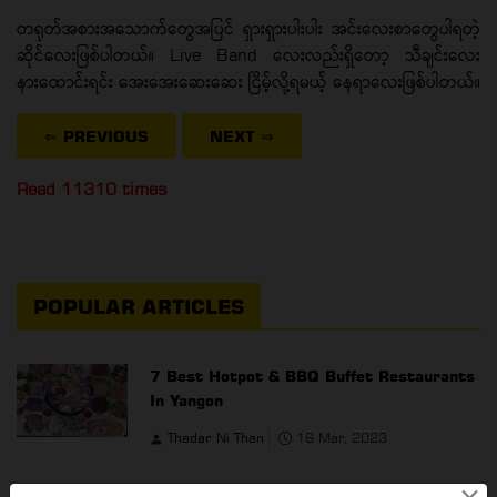
တရုတ်အစားအသောက်တွေအပြင် ရှားရှားပါးပါး အင်းလေးစာတွေပါရတဲ့
ဆိုင်လေးဖြစ်ပါတယ်။ Live Band လေးလည်းရှိတော့ သီချင်းလေး
နားထောင်းရင်း အေးအေးဆေးဆေး ငြိမ့်လို့ရမယ့် နေရာလေးဖြစ်ပါတယ်။
⇐ PREVIOUS
NEXT
⇒
Read 11310 times
POPULAR ARTICLES
7 Best Hotpot & BBQ Buffet Restaurants
In Yangon
Thadar Ni Than
16 Mar, 2023