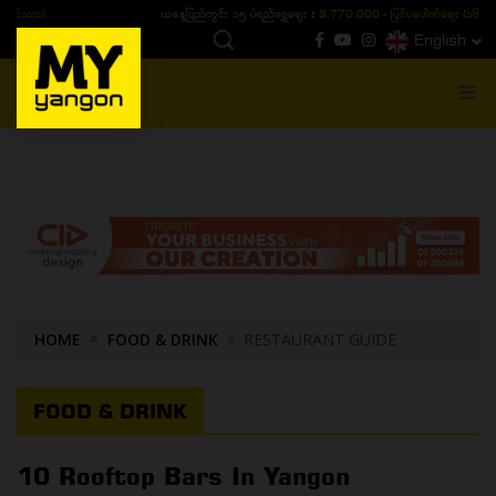
ယနေ့ပြည်တွင်း ၁၅ ပဲရည်ရွှေဈေး :
3,770,000 - ပြင်ပပေါက်စျေး (၁၆ ပဲရည် တစ်ကျပ်
English
MENU
HOME
FOOD & DRINK
RESTAURANT GUIDE
FOOD & DRINK
10 Rooftop Bars In Yangon