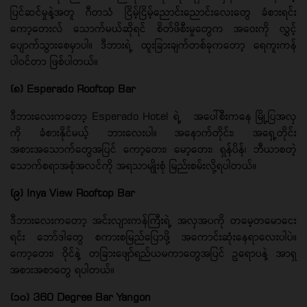
ပြင်ဆင်မှုနဲ့အတူ ဂီတသံ ငြိမ့်ငြိမ့်ညောင်းညောင်းလေးတွေ ခံစားရင်း
ကော့တေးလ် သောက်မယ်ဆိုရင် စိတ်ဖိစီးမှုတွေက အဝေးကို လွှင့်
ပျောက်သွားစေမှာပါ။ ဒီဘားရဲ့ ထူးခြားချက်တစ်ခုကတော့ ရေကူးကန်
ပါဝင်တာ ဖြစ်ပါတယ်။
(၈) Esperado Rooftop Bar
ဒီဘားလေးကတော့ Esperado Hotel ရဲ့ အပေါ်စီးကနေ မြို့ပြအလှ
ကို ခံစားနိုင်မယ့် ဘားလေးပါ။ အနောက်တိုင်း၊ အရှေ့တိုင်း
အစားအသောက်တွေအပြင် ကော့တေး၊ မော့တေး၊ ရှန်ပိန်၊ ဘီယာစတဲ့
သောက်စရာအစုံအလင်ကို အရသာမျိုးစုံ မြည်းစမ်းလို့ရပါတယ်။
(၉) Inya View Rooftop Bar
ဒီဘားလေးကတော့ အင်းလျားကန်ကြီးရဲ့ အလှအပကို တမေ့တမောငေး
ရင်း ဘော်ဒါတွေ စကားစမြည်ပြောဖို့ အကောင်းဆုံးနေရာလေးပါပဲ။
ကော့တေး၊ ဝိုင်နဲ့ တခြားဖျော်ရည်ယမကာတွေအပြင် ဥရောပနဲ့ အာရှ
အစားအစာတွေ ရပါတယ်။
(၁၀) 360 Degree Bar Yangon