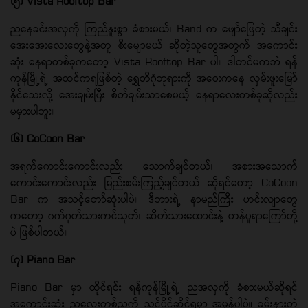
(၅) Vista Rooftop Bar
ညနေခင်းအလှကို ကြည်နူးစွာ ခံစားမယ်၊ Band က ဖျော်ဖြေတဲ့ သီချင်း
အေးအေးလေးတွေနဲ့အတူ စီးမျောမယ် ဆိုတဲ့သူတွေအတွက် အကောင်း
ဆုံး နေရာတစ်ခုကတော့ Vista Rooftop Bar ပါ။ ဒါတင်မကဘဲ ရန်
ကုန်မြို့ရဲ့ အထင်ကရဖြစ်တဲ့ ရွှေတိဂုံဘုရားကို အဝေးကနေ လှမ်းဖူးမြော်
နိုင်သေးလို့ အေးချမ်းပြီး စိတ်ချမ်းသာစေမယ့် နေရာလေးတစ်ခုဆိုလည်း
မမှားပါဘူး။
(၆) CoCoon Bar
အရက်ကောင်းကောင်းလည်း သောက်ချင်တယ်၊ အစားအသောက်
ကောင်းကောင်းလည်း မြည်းစမ်းကြည့်ချင်တယ် ဆိုရင်တော့ CoCoon
Bar က အသင့်တော်ဆုံးပါပဲ။ ဒီဘားရဲ့ နာမည်ကြီး ဟင်းလျာတွေ
ကတော့ ၀က်ဂုတ်သားကင်သုတ်၊ ဆိတ်သားထောင်းနဲ့ တန်ပူရာကြော်တို့
ပဲ ဖြစ်ပါတယ်။
(၇) Piano Bar
Piano Bar မှာ ထိုင်ရင်း ရန်ကုန်မြို့ရဲ့ ညအလှကို ခံစားမယ်ဆိုရင်
အကောင်းဆုံး ညလေးတစ်ညကို သင်ပိုင်ဆိုင်ရမှာ အမှန်ပါပဲ။ ခမ်းနားတဲ့