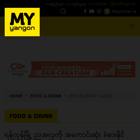
ယနေ့ပြည်တွင်း ၁၅ ပဲရည်ရွှေဈေး :
3,770,000 - ပြင်ပပေါက်စျေး (၁၆ ပဲရည် တစ်ကျပ်
Myanmar
MENU
HOME
FOOD & DRINK
RESTAURANT GUIDE
FOOD & DRINK
ရန်ကုန်မြို့ ညအလှကို အကောင်းဆုံး ခံစားနိုင်