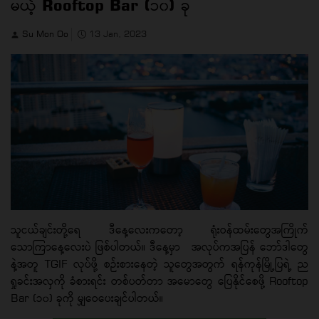
မယ့် Rooftop Bar (၁၀) ခု
Su Mon Oo
13 Jan, 2023
သူငယ်ချင်းတို့ရေ ဒီနေ့လေးကတော့ ရုံးဝန်ထမ်းတွေအကြိုက်
သောကြာနေ့လေးပဲ ဖြစ်ပါတယ်။ ဒီနေ့မှာ အလုပ်ကအပြန် ဘော်ဒါတွေ
နဲ့အတူ TGIF လုပ်ဖို့ စဉ်းစားနေတဲ့ သူတွေအတွက် ရန်ကုန်မြို့ပြရဲ့ ည
ရှုခင်းအလှကို ခံစားရင်း တစ်ပတ်တာ အမောတွေ ပြေနိုင်စေဖို့ Rooftop
Bar (၁၀) ခုကို မျှဝေပေးချင်ပါတယ်။