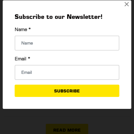
×
အမှတ်တရကောင်းတွေ ဖန်တီးနိုင်တဲ့ ရန်ကုန်မြို့က
Subscribe to our Newsletter!
ကော်ဖီဆိုင် (၁၀) ဆိုင်
Name
*
Thadar Ni Than
28 Feb, 2023
အချိန်အကန့်အသတ်ချက်မရှိ အ၀စားလို့ရတဲ့ ရန်ကုန်
မြို့က မူကထဘူဖေးဆိုင် (၇) ဆိုင်
Email
*
Thadar Ni Than
23 Mar, 2023
ရန်ကုန်မြို့ ညအလှကို အကောင်းဆုံး ခံစားနိုင်မယ့်
SUBSCRIBE
Rooftop Bar (၁၀) ခု
Su Mon Oo
13 Jan, 2023
READ MORE