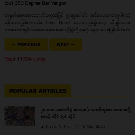
(၁၀) 360 Degree Bar Yangon
တရုတ်အစားအသောက်တွေအပြင် ရှားရှားပါးပါး အင်းလေးစာတွေပါရတဲ့
ဆိုင်လေးဖြစ်ပါတယ်။ Live Band လေးလည်းရှိတော့ သီချင်းလေး
နားထောင်းရင်း အေးအေးဆေးဆေး ငြိမ့်လို့ရမယ့် နေရာလေးဖြစ်ပါတယ်။
⇐ PREVIOUS
NEXT
⇒
Read 11304 times
POPULAR ARTICLES
၂၀,၀၀၀ အောက်နဲ့ ဟော့ပေါ့၊ အကင်ဘူဖေး အဝစားလို့
ရမယ့် ဆိုင် (၇) ဆိုင်
Thadar Ni Than
16 Mar, 2023