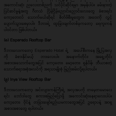
အကောင်းဆုံး ညလေးတစ်ညကို သင်ပိုင်ဆိုင်ရမှာ အမှန်ပါပဲ။ ခမ်းနားတဲ့
ပြင်ဆင်မှုနဲ့အတူ ဂီတသံ ငြိမ့်ငြိမ့်ညောင်းညောင်းလေးတွေ ခံစားရင်း
ကော့တေးလ် သောက်မယ်ဆိုရင် စိတ်ဖိစီးမှုတွေက အဝေးကို လွှင့်
ပျောက်သွားစေမှာပါ။ ဒီဘားရဲ့ ထူးခြားချက်တစ်ခုကတော့ ရေကူးကန်
ပါဝင်တာ ဖြစ်ပါတယ်။
(၈) Esperado Rooftop Bar
ဒီဘားလေးကတော့ Esperado Hotel ရဲ့ အပေါ်စီးကနေ မြို့ပြအလှ
ကို ခံစားနိုင်မယ့် ဘားလေးပါ။ အနောက်တိုင်း၊ အရှေ့တိုင်း
အစားအသောက်တွေအပြင် ကော့တေး၊ မော့တေး၊ ရှန်ပိန်၊ ဘီယာစတဲ့
သောက်စရာအစုံအလင်ကို အရသာမျိုးစုံ မြည်းစမ်းလို့ရပါတယ်။
(၉) Inya View Rooftop Bar
ဒီဘားလေးကတော့ အင်းလျားကန်ကြီးရဲ့ အလှအပကို တမေ့တမောငေး
ရင်း ဘော်ဒါတွေ စကားစမြည်ပြောဖို့ အကောင်းဆုံးနေရာလေးပါပဲ။
ကော့တေး၊ ဝိုင်နဲ့ တခြားဖျော်ရည်ယမကာတွေအပြင် ဥရောပနဲ့ အာရှ
အစားအစာတွေ ရပါတယ်။