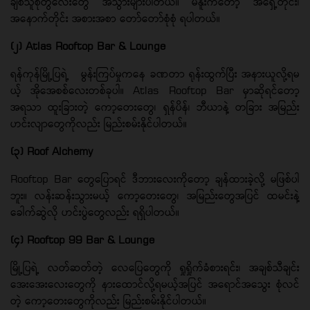
ချစ်သူစုံတွဲလေးတွေ အသွားများပါတယ်။ မီနူးကတော့ အရှေ့တိုင်း၊
အနောက်တိုင်း အစားအစာ တော်တော်စုံစုံ ရပါတယ်။
(၂) Atlas Rooftop Bar & Lounge
ရန်ကုန်မြို့ပြရဲ့ မွန်းကြပ်မှုကနေ ခဏတာ ရုန်းထွက်ပြီး အနားယူလို့ရမ
ယ့် အိုအေစစ်လေးတစ်ခုပါ။ Atlas Rooftop Bar မှာဆိုရင်တော့
အရသာ ထူးခြားတဲ့ ကော့တေးတွေ၊ ရှန်ပိန်၊ ဘီယာနဲ့ တခြား အမြည်း
ဟင်းလျာတွေကိုလည်း မြည်းစမ်းနိုင်ပါတယ်။
(၃) Roof Alchemy
Rooftop Bar တွေပြောရင် ဒီဘားလေးကိုတော့ ချန်ထားခဲ့လို့ မဖြစ်ပါ
ဘူး။ လန်းဆန်းသွားမယ့် ကော့တေးတွေ၊ အမြည်းတွေအပြင် ထမင်းနဲ့
ခေါက်ဆွဲလို ဟင်းပွဲတွေလည်း ရရှိပါတယ်။
(၄) Rooftop 99 Bar & Lounge
မြို့ပြရဲ့ လတ်ဆတ်တဲ့ လေပြေတွေကို ရှုရှိုက်ခံစားရင်း၊ အချစ်သီချင်း
အေးအေးလေးတွေကို နားထောင်လို့ရမယ့်အပြင် အရောင်အသွေး စုံလင်
တဲ့ ကော့တေးတွေကိုလည်း မြည်းစမ်းနိုင်ပါတယ်။