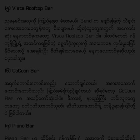
(၅) Vista Rooftop Bar
ညနေခင်းအလှကို ကြည်နူးစွာ ခံစားမယ်၊ Band က ဖျော်ဖြေတဲ့ သီချင်း
အေးအေးလေးတွေနဲ့အတူ စီးမျောမယ် ဆိုတဲ့သူတွေအတွက် အကောင်း
ဆုံး နေရာတစ်ခုကတော့ Vista Rooftop Bar ပါ။ ဒါတင်မကဘဲ ရန်
ကုန်မြို့ရဲ့ အထင်ကရဖြစ်တဲ့ ရွှေတိဂုံဘုရားကို အဝေးကနေ လှမ်းဖူးမြော်
နိုင်သေးလို့ အေးချမ်းပြီး စိတ်ချမ်းသာစေမယ့် နေရာလေးတစ်ခုဆိုလည်း
မမှားပါဘူး။
(၆) CoCoon Bar
အရက်ကောင်းကောင်းလည်း သောက်ချင်တယ်၊ အစားအသောက်
ကောင်းကောင်းလည်း မြည်းစမ်းကြည့်ချင်တယ် ဆိုရင်တော့ CoCoon
Bar က အသင့်တော်ဆုံးပါပဲ။ ဒီဘားရဲ့ နာမည်ကြီး ဟင်းလျာတွေ
ကတော့ ၀က်ဂုတ်သားကင်သုတ်၊ ဆိတ်သားထောင်းနဲ့ တန်ပူရာကြော်တို့
ပဲ ဖြစ်ပါတယ်။
(၇) Piano Bar
Piano Bar မှာ ထိုင်ရင်း ရန်ကုန်မြို့ရဲ့ ညအလှကို ခံစားမယ်ဆိုရင်