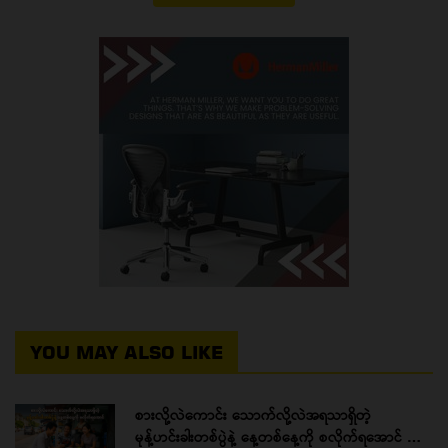
YOU MAY ALSO LIKE
စားလို့လဲကောင်း သောက်လို့လဲအရသာရှိတဲ့
မုန့်ဟင်းခါးတစ်ပွဲနဲ့ နေ့တစ်နေ့ကို စလိုက်ရအောင် …