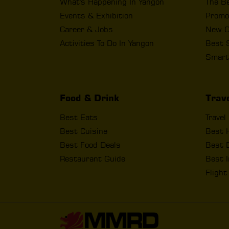
What's Happening In Yangon
The B
Events & Exhibition
Promo
Career & Jobs
New O
Activities To Do In Yangon
Best 
Smart
Food & Drink
Trav
Best Eats
Travel
Best Cuisine
Best 
Best Food Deals
Best D
Restaurant Guide
Best I
Fligh