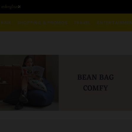
 တစ်ကျပ်သား)
ယနေ့ပြည်တွင်း ၁၅ ပဲရ
RINK
SHOPPING & PROMOS
TRAVEL
ENTERTAINME