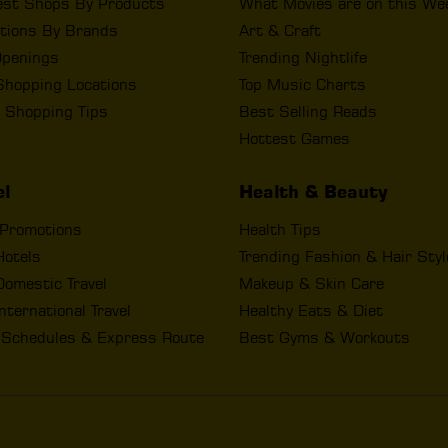
est Shops By Products
What Movies are on this We
tions By Brands
Art & Craft
penings
Trending Nightlife
Shopping Locations
Top Music Charts
 Shopping Tips
Best Selling Reads
Hottest Games
el
Health & Beauty
 Promotions
Health Tips
Hotels
Trending Fashion & Hair Sty
omestic Travel
Makeup & Skin Care
nternational Travel
Healthy Eats & Diet
t Schedules & Express Route
Best Gyms & Workouts