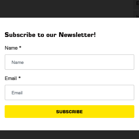
E
H
၂၀၂၂ မှာ အဲယားကွန်း စဝယ်မယ့်သူတွေ သိထားသင့်တဲ့ Tips
T
Subscribe to our Newsletter!
Wai Yan Kyaw
25 Jan, 2022
T
Name
*
၂၀၂၂ မှာ အဲယားကွန်း စဝယ်မယ့်သူတွေ သိထားသင့်တဲ့ Tips
Email
*
SUBSCRIBE