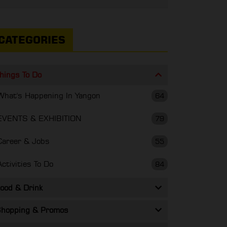
CATEGORIES
hings To Do
What's Happening In Yangon
64
EVENTS & EXHIBITION
79
Career & Jobs
55
Activities To Do
84
ood & Drink
hopping & Promos