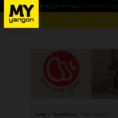
ယနေ့ပြည်တွင်း အခေါက်ရွှေဈေး :
2,246,700 Ks (၁၆ ပဲရည်
THINGS TO DO
FOOD & D
HOME
TECHNOLOGY
NEW GADGETS