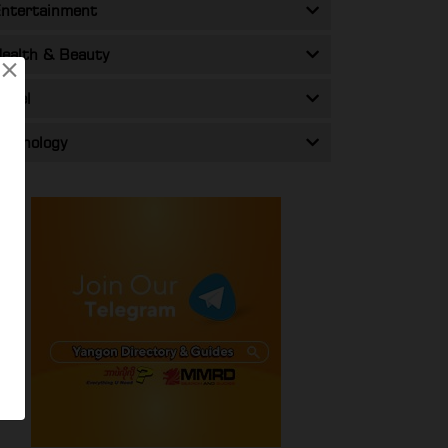
ntertainment
ealth & Beauty
×
ravel
echnology