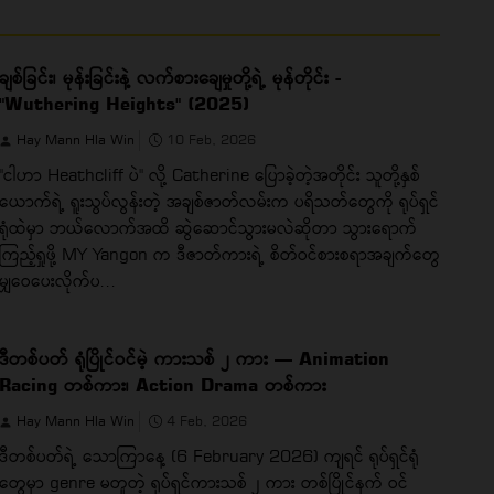
ချစ်ခြင်း၊ မုန်းခြင်းနဲ့ လက်စားချေမှုတို့ရဲ့ မုန်တိုင်း -
"Wuthering Heights" (2025)
Hay Mann Hla Win
10 Feb, 2026
"ငါဟာ Heathcliff ပဲ" လို့ Catherine ပြောခဲ့တဲ့အတိုင်း သူတို့နှစ်
ယောက်ရဲ့ ရူးသွပ်လွန်းတဲ့ အချစ်ဇာတ်လမ်းက ပရိသတ်တွေကို ရုပ်ရှင်
ရုံထဲမှာ ဘယ်လောက်အထိ ဆွဲဆောင်သွားမလဲဆိုတာ သွားရောက်
ကြည့်ရှုဖို့ MY Yangon က ဒီဇာတ်ကားရဲ့ စိတ်ဝင်စားစရာအချက်တွေ
မျှဝေပေးလိုက်ပ...
ဒီတစ်ပတ် ရုံပြိုင်ဝင်မဲ့ ကားသစ် ၂ ကား — Animation
Racing တစ်ကား၊ Action Drama တစ်ကား
Hay Mann Hla Win
4 Feb, 2026
ဒီတစ်ပတ်ရဲ့ သောကြာနေ့ (6 February 2026) ကျရင် ရုပ်ရှင်ရုံ
တွေမှာ genre မတူတဲ့ ရုပ်ရှင်ကားသစ် ၂ ကား တစ်ပြိုင်နက် ဝင်