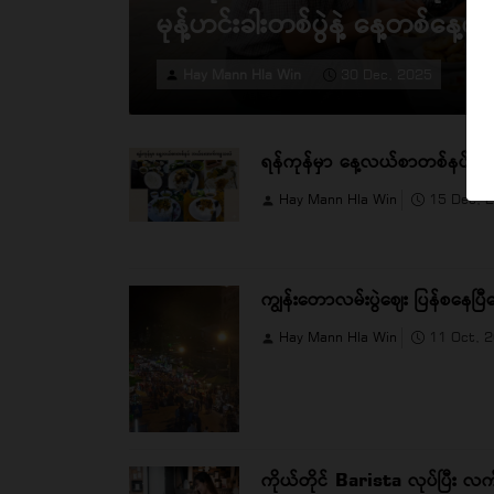
မုန့်ဟင်းခါးတစ်ပွဲနဲ့ နေ့တစ်နေ့
Hay Mann Hla Win
30 Dec, 2025
ရန်က
Hay Mann Hla Win
15 Dec, 
ကျွန်းတောလမ်းပွဲဈေး ပြန်စနေပြီ
Hay Mann Hla Win
11 Oct, 
ကိုယ်တိုင် Barista လုပ်ပြီး လက