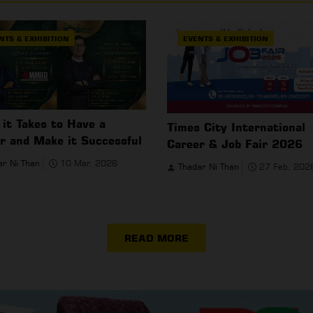
NTS & EXHIBITION
EVENTS & EXHIBITION
it Takes to Have a
Times City International
r and Make it Successful
Career & Job Fair 2026
ar Ni Than
10 Mar, 2026
Thadar Ni Than
27 Feb, 202
READ MORE