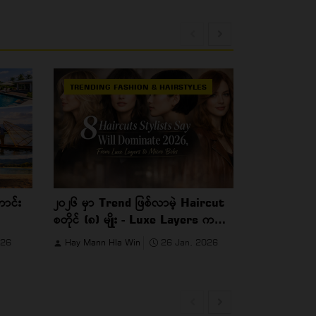
TRENDING FASHION & HAIRSTYLES
TRENDING 
ာင်း
၂၀၂၆ မှာ Trend ဖြစ်လာမဲ့ Haircut
နည်းပညာဂေ
စတိုင် (၈) မျိုး - Luxe Layers ကနေ
Ecosystem 
Micro Bobs အထိ
မှုလား၊ ရွှေ
026
Hay Mann Hla Win
26 Jan, 2026
Hay Mann H