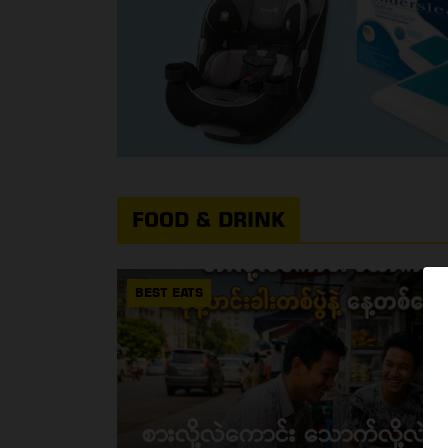
FOOD & DRINK
BEST EATS
စားလို့လဲကောင်း သောက်လို့လဲအ