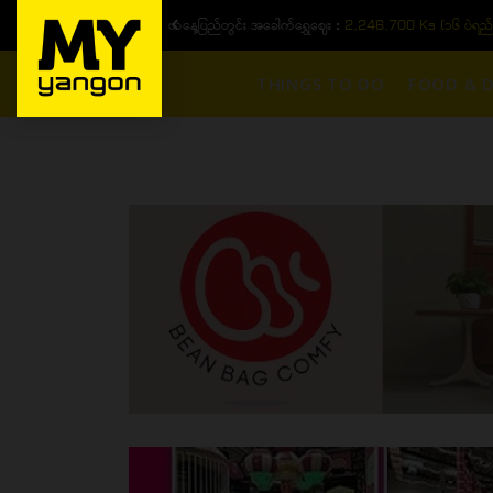
ယနေ့ပြည်တွင်း ၁၅ ပဲရည်ရွှေဈေး :
3,770,000 - ပြင်ပပေါက်စျေး (၁
THINGS TO DO
FOOD & D