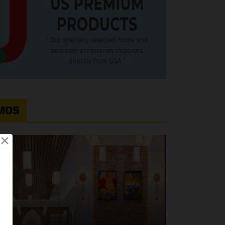
MOS
×