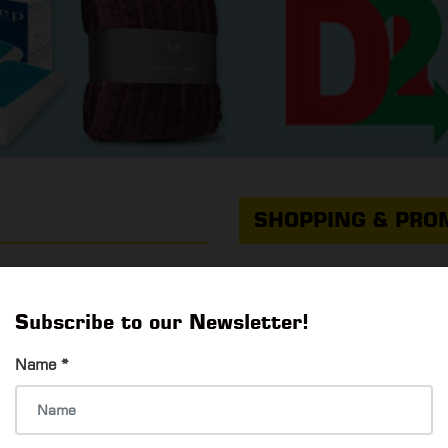
SHOPPING & PRO
NEW OPENINGS
Subscribe to our Newsletter!
Name
*
ရသာရှိတဲ့