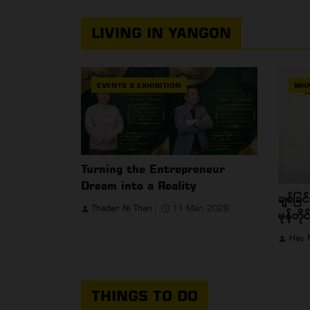
LIVING IN YANGON
EVENTS & EXHIBITION
WHA
Turning the Entrepreneur
Dream into a Reality
ချစ်ခြင်
Thadar Ni Than
11 Mar, 2026
မုန်တိ
(202
Hay 
THINGS TO DO