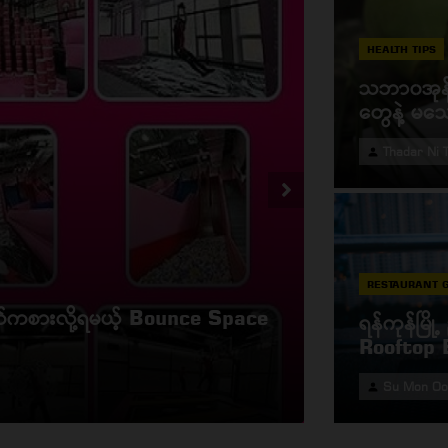
HEALTH TIPS
သဘာ၀အုန်း
တွေနဲ့ မသေ
Thadar Ni 
RESTAURANT 
ACTIVITIES TO DO
င်းပမယ့် Happy Monsoon & Back
ရန်ကုန်မြိ
Uno Flip ထက
Rooftop B
Thadar Ni Tha
Su Mon O