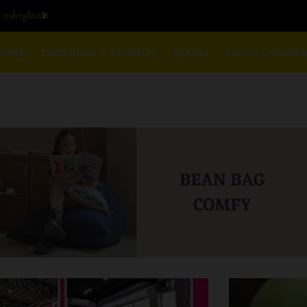
၆ ပဲရည် တစ်ကျပ်သား)
ယ
RINK
SHOPPING & PROMOS
TRAVEL
ENTERTAINME