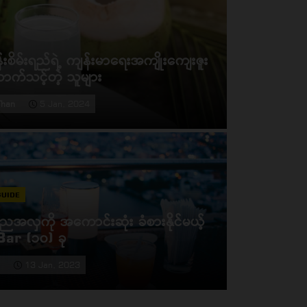
စိမ်းရည်ရဲ့ ကျန်းမာရေးအကျိုးကျေးဇူး
ာက်သင့်တဲ့ သူများ
Than
5 Jan, 2024
GUIDE
ု့ ညအလှကို အကောင်းဆုံး ခံစားနိုင်မယ့်
် ပိုကြမ်းမယ့် Uno No Mercy
ar (၁၀) ခု
n
8 May, 2024
o
13 Jan, 2023