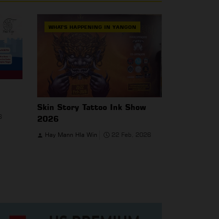
WHAT'S HAPPENING IN YANGON
EVENTS & 
Skin Story Tattoo Ink Show
ရန်ကုန်ရဲ့ ည
6
2026
နဲ့ သိမ်းပိုက
ကပွဲကြီး လာပ
Hay Mann Hla Win
22 Feb, 2026
Hay Mann H