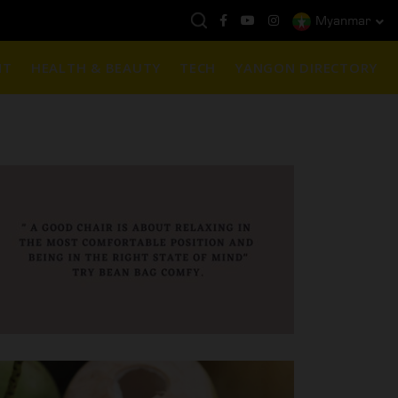
Myanmar
နေ့ကမ္ဘာ့ရွှေဈေး :
$1901 ( တစ်အောင်စလျှင် )
NT
HEALTH & BEAUTY
TECH
YANGON DIRECTORY