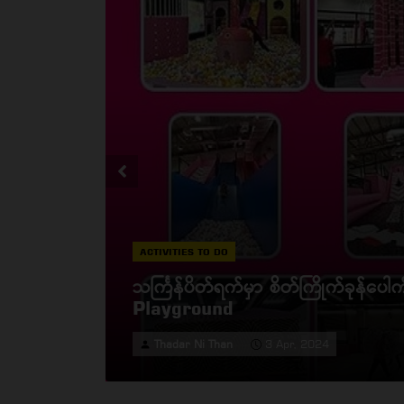
EVENTS & EXHIBITION
unce Space
တိရစ္ဆာန်ဥယျာဉ် (ရန်ကုန်) မှာ ကျ
to School စျေးရောင်းပွဲတော်
Thadar Ni Than
11 May, 2024