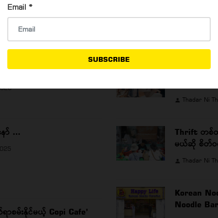
Email
*
ကို စလိုက်ရအောင် …
Lumbini Tea Room
Hay Mann Hla Win
4 
SUBSCRIBE
ုန်မှာ နေ့လယ်စာတစ်နပ် ဘယ်လောက်ကျသလဲ။
Branded Ex
ဝယ်ယူနိုင်မယ့်
2025
Thadar Ni T
နော် …
Thrift တစ်ထ
မယ်ဆို စိတ်
2025
Thadar Ni T
Korean Noo
Noodle Bar 
်ရာစမ်းနိုင်မယ့် Copi Cafe’