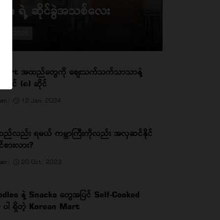
 ရဲ့ ဆိုင်ခွဲအသစ်လေး
Dec, 2025
port အထည်တွေကို စျေးသက်သက်သာသာနဲ့
 ဆိုင် (၈) ဆိုင်
han
12 Jan, 2024
ည်လည်း ရမယ် ကမ္ဘာကြီးကိုလည်း အလှဆင်နိုင်
ဝင်စားလား?
han
20 Oct, 2023
dles နဲ့ Snacks တွေအပြင် Self-Cooked
ပါ ရှိတဲ့ Korean Mart