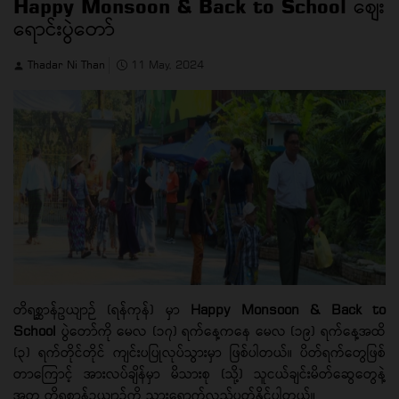
Happy Monsoon & Back to School စျေး
ရောင်းပွဲတော်
Thadar Ni Than
11 May, 2024
တိရစ္ဆာန်ဥယျာဉ် (ရန်ကုန်) မှာ
Happy Monsoon & Back to
School
ပွဲတော်ကို မေလ (၁၇) ရက်နေ့ကနေ မေလ (၁၉) ရက်နေ့အထိ
(၃) ရက်တိုင်တိုင် ကျင်းပပြုလုပ်သွားမှာ ဖြစ်ပါတယ်။ ပိတ်ရက်တွေဖြစ်
တာကြောင့် အားလပ်ချိန်မှာ မိသားစု (သို့) သူငယ်ချင်းမိတ်ဆွေတွေနဲ့
အတူ တိရစ္ဆာန်ဥယျာဉ်ကို သွားရောက်လည်ပတ်နိုင်ပါတယ်။