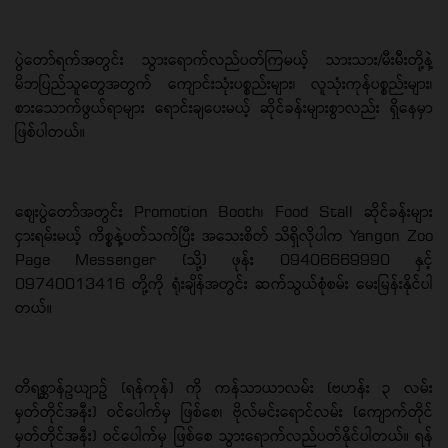
ပွဲတော်ရက်အတွင်း သွားရောက်လည်ပတ်ကြမယ့် သားသား/မီးမီးတို့နဲ့
မိဘပြည်သူတွေအတွက် ကျောင်းသုံးပစ္စည်းများ၊ လူသုံးကုန်ပစ္စည်းများ၊
စားသောက်ဖွယ်ရာများ ရောင်းချပေးမယ့် ဆိုင်ခန်းများစွာလည်း ရှိနေမှာ
ဖြစ်ပါတယ်။
စျေးပွဲတော်အတွင်း Promotion Booth၊ Food Stall ဆိုင်ခန်းများ
ငှားရမ်းမယ့် ကိစ္စနဲ့ပတ်သက်ပြီး အသေးစိတ် သိရှိလိုပါက Yangon Zoo
Page Messenger (သို့) ဖုန်း 09406669990 နှင့်
09740013416 တို့ကို ရုံးချိန်အတွင်း ဆက်သွယ်စုံစမ်း မေးမြန်းနိုင်ပါ
တယ်။
တိရစ္ဆာန်ဥယျာဥ် (ရန်ကုန်) ကို ကန်သာယာလမ်း (ဗဟန်း ၃ လမ်း
မှတ်တိုင်အနီး) ဝင်ပေါက်မှ ဖြစ်စေ၊ ဗိုလ်မင်းရောင်လမ်း (ကျောက်တိုင်
မှတ်တိုင်အနီး) ဝင်ပေါက်မှ ဖြစ်စေ သွားရောက်လည်ပတ်နိုင်ပါတယ်။ ရန်