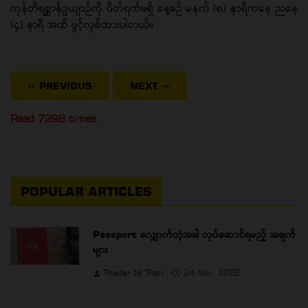
ကုန်တိရစ္ဆာန်ဥယျာဉ်ကို ပိတ်ရက်မရှိ နေ့စဉ် မနက် (၈) နာရီကနေ ညနေ
(၄) နာရီ အထိ ဖွင့်လှစ်ထားပါတယ်။
⇐ PREVIOUS
NEXT
⇒
Read 7398 times
POPULAR ARTICLES
Passport လျှောက်တဲ့အခါ လုပ်ဆောင်ရမည့် အချက်
များ
Thadar Ni Than
24 Nov, 2022