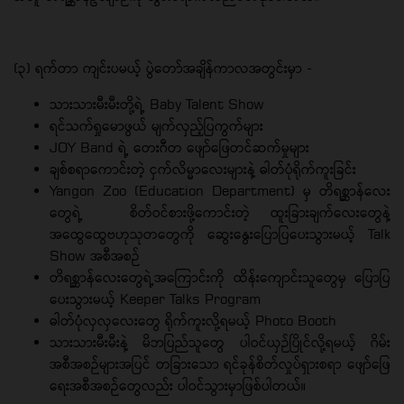
(၃) ရက်တာ ကျင်းပမယ့် ပွဲတော်အချိန်ကာလအတွင်းမှာ -
သားသားမီးမီးတို့ရဲ့ Baby Talent Show
ရင်သက်ရှုမောဖွယ် မျက်လှည့်ပြကွက်များ
JOY Band ရဲ့ တေးဂီတ ဖျော်ဖြေတင်ဆက်မှုများ
ချစ်စရာကောင်းတဲ့ ငှက်လိမ္မာလေးများနဲ့ ဓါတ်ပုံရိုက်ကူးခြင်း
Yangon Zoo (Education Department) မှ တိရစ္ဆာန်လေး
တွေရဲ့ စိတ်ဝင်စားဖို့ကောင်းတဲ့ ထူးခြားချက်လေးတွေနဲ့
အထွေထွေဗဟုသုတတွေကို ဆွေးနွေးပြောပြပေးသွားမယ့် Talk
Show အစီအစဉ်
တိရစ္ဆာန်လေးတွေရဲ့အကြောင်းကို ထိန်းကျောင်းသူတွေမှ ပြောပြ
ပေးသွားမယ့် Keeper Talks Program
ဓါတ်ပုံလှလှလေးတွေ ရိုက်ကူးလို့ရမယ့် Photo Booth
သားသားမီးမီးနဲ့ မိဘပြည်သူတွေ ပါဝင်ယှဉ်ပြိုင်လို့ရမယ့် ဂိမ်း
အစီအစဉ်များအပြင် တခြားသော ရင်ခုန်စိတ်လှုပ်ရှားစရာ ဖျော်ဖြေ
ရေးအစီအစဉ်တွေလည်း ပါဝင်သွားမှာဖြစ်ပါတယ်။