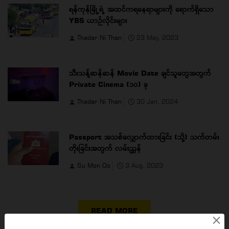
ရန်ကုန်မြို့ရဲ့ အထင်ကရနေရာများကို ရောက်ရှိသော
YBS ယာဉ်လိုင်းများ
Thadar Ni Than
23 May, 2023
သီးသန့်ဆန်ဆန် Movie Date ချင်သူတွေအတွက်
Private Cinema (၁၀) ခု
Thadar Ni Than
30 Jan, 2024
Passport အသစ်လျှောက်ထားခြင်း (သို့) သက်တမ်း
တိုးခြင်းအတွက် လမ်းညွှန်
Su Mon Oo
3 Aug, 2023
READ MORE
×