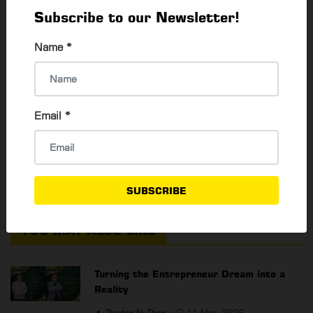
Subscribe to our Newsletter!
Name
*
Email
*
SUBSCRIBE
YOU MAY ALSO LIKE
Turning the Entrepreneur Dream into a
Reality
Thadar Ni Than
11 Mar, 2026