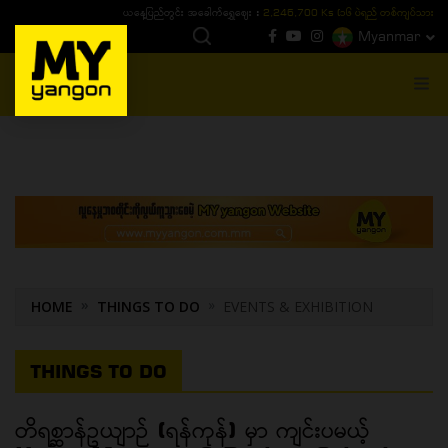
ယနေ့ပြည်တွင်း ၁၅ ပဲရည်ရွှေဈေး :
3,770,000 - ပြင်ပပေါက်စျေး (၁၆ ပဲရည် တစ်ကျပ်
Myanmar
MENU
HOME
THINGS TO DO
EVENTS & EXHIBITION
THINGS TO DO
တိရစ္ဆာန်ဥယျာဉ် (ရန်ကုန်) မှာ ကျင်းပမယ့်