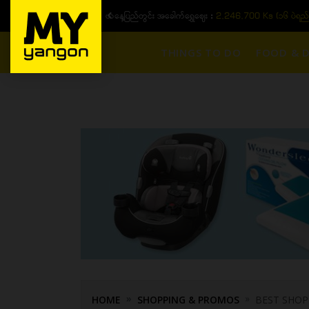
 :
2,246,700 Ks (၁၆ ပဲရည် တစ်ကျပ်သား)
THINGS TO DO
FOOD & D
HOME
SHOPPING & PROMOS
BEST SHOP