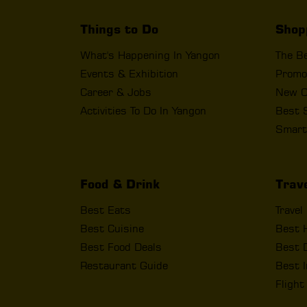
Things to Do
Shop
What's Happening In Yangon
The B
Events & Exhibition
Promo
Career & Jobs
New O
Activities To Do In Yangon
Best 
Smart
Food & Drink
Trav
Best Eats
Travel
Best Cuisine
Best 
Best Food Deals
Best D
Restaurant Guide
Best I
Fligh