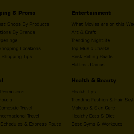
ping & Promo
Entertainment
est Shops By Products
What Movies are on this We
tions By Brands
Art & Craft
penings
Trending Nightlife
Shopping Locations
Top Music Charts
 Shopping Tips
Best Selling Reads
Hottest Games
el
Health & Beauty
 Promotions
Health Tips
Hotels
Trending Fashion & Hair Sty
omestic Travel
Makeup & Skin Care
nternational Travel
Healthy Eats & Diet
t Schedules & Express Route
Best Gyms & Workouts