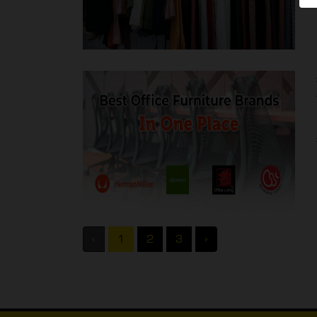
‹
1
2
3
›