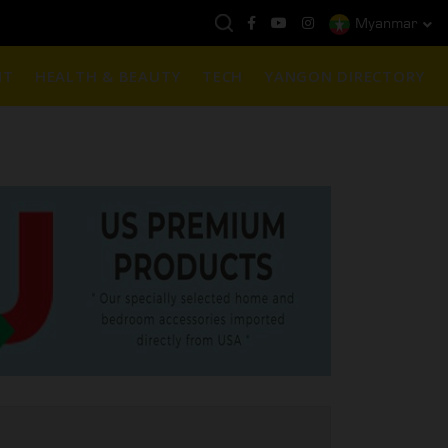
Myanmar
ပ်သား)
ယနေ့ကမ္ဘာ့ရွှေဈေ
NT
HEALTH & BEAUTY
TECH
YANGON DIRECTORY