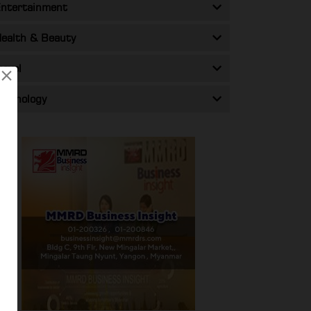
ntertainment
ealth & Beauty
ravel
×
echnology