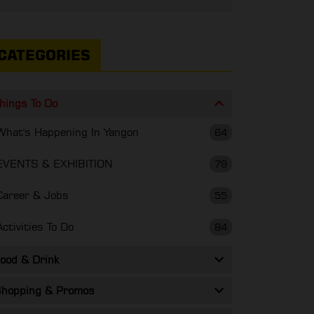
CATEGORIES
hings To Do
What's Happening In Yangon
64
EVENTS & EXHIBITION
79
Career & Jobs
55
Activities To Do
84
ood & Drink
hopping & Promos