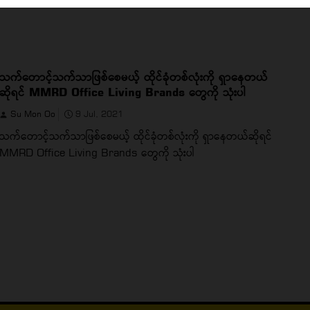
သက်တောင့်သက်သာဖြစ်စေမယ့် ထိုင်ခုံတစ်လုံးကို ရှာနေတယ်
ဆိုရင် MMRD Office Living Brands တွေကို သုံးပါ
Su Mon Oo
9 Jul, 2021
သက်တောင့်သက်သာဖြစ်စေမယ့် ထိုင်ခုံတစ်လုံးကို ရှာနေတယ်ဆိုရင်
MMRD Office Living Brands တွေကို သုံးပါ