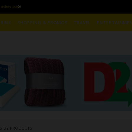
ယနေ့ပြည်တွင်း ၁၅ ပဲရည်ရွှေဈေး :
3,770,000 - ပြင်ပပေါက်စျေး (၁၆ ပဲရည် တစ်ကျ
RINK
SHOPPING & PROMOS
TRAVEL
ENTERTAINME
S BY PRODUCTS