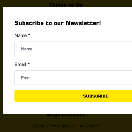
Things to Do
What's Happening In Yangon
Subscribe to our Newsletter!
Events & Exhibition
Career & Jobs
Name
*
Activities To Do In Yangon
Shopping & Promo
Email
*
The Best Shops By Products
Promotions By Brands
New Openings
Best Shopping Locations
SUBSCRIBE
Smart Shopping Tips
Entertainment
What Movies are on this Week?