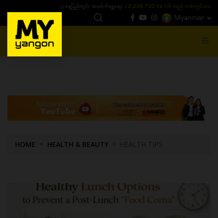
ယနေ့ပြည်တွင်း ၁၅ ပဲရည်ရွှေဈေး :
3,770,000 - ပြင်ပပေါက်စျေး (၁၆ ပဲရည် တစ်ကျပ်
Myanmar
MENU
HOME
HEALTH & BEAUTY
HEALTH TIPS