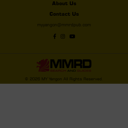
About Us
Contact Us
myyangon@mmrdpub.com
© 2026 MY Yangon All Rights Reserved.