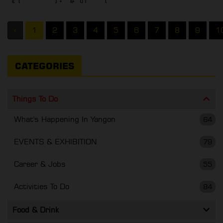
‹
1
2
3
4
5
6
7
8
9
1
CATEGORIES
Things To Do
What's Happening In Yangon
64
EVENTS & EXHIBITION
79
Career & Jobs
55
Activities To Do
84
Food & Drink