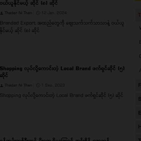
ဝယ်ယူနိုင်မယ့် ဆိုင် (၈) ဆိုင်
Thadar Ni Than
12 Jan, 2024
T
Branded Export အထည်တွေကို စျေးသက်သက်သာသာနဲ့ ဝယ်ယူ
နိုင်မယ့် ဆိုင် (၈) ဆိုင်
Shopping လုပ်လို့ကောင်းတဲ့ Local Brand ဖက်ရှင်ဆိုင် (၅)
ဆိုင်
F
Thadar Ni Than
1 Sep, 2023
Shopping လုပ်လို့ကောင်းတဲ့ Local Brand ဖက်ရှင်ဆိုင် (၅) ဆိုင်
S
E
H
ဝန်ထမ်းတစ်ဦးတွင် ပိုးတွေ့ရှိမှုကြောင့် အင်းစိန် ဖော့ကန်
T