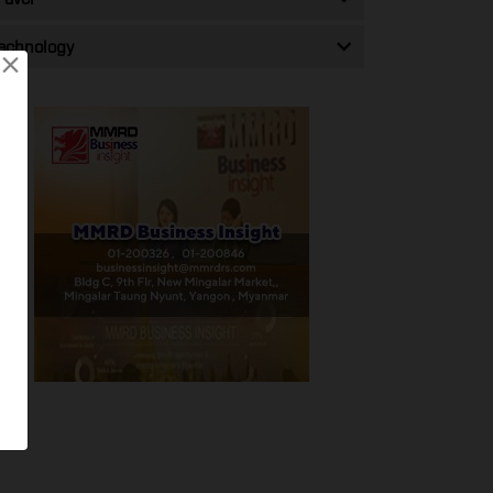
echnology
×