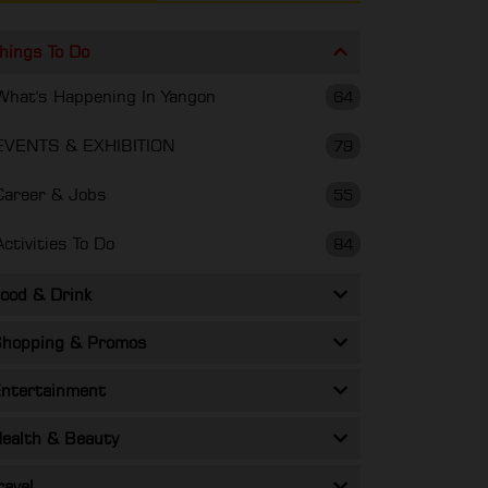
hings To Do
What's Happening In Yangon
64
EVENTS & EXHIBITION
79
Career & Jobs
55
Activities To Do
84
ood & Drink
hopping & Promos
ntertainment
ealth & Beauty
ravel