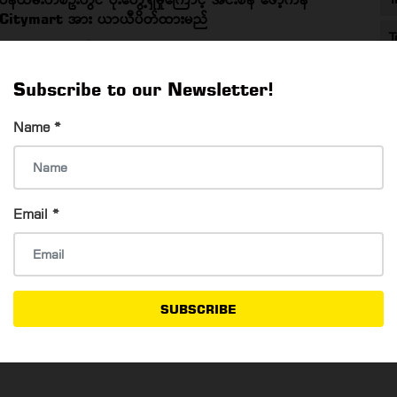
Citymart အား ယာယီပိတ်ထားမည်
T
Win MM Htay
27 Oct, 2020
ဝန်ထမ်းတစ်ဦးတွင် ပိုးတွေ့ရှိမှုကြောင့် အင်းစိန် ဖော့ကန် Citymart
Subscribe to our Newsletter!
အား ယာယီပိတ်ထားမည်
Name
*
အသစ်ပြောင်းလဲလိုက်သည့် City Mart ဆိုင်ခွဲများ၏ ဖွင့်ချိန်၊
Email
*
ပိတ်ချိန်များ
Su Mon Oo
15 Oct, 2020
အသစ်ပြောင်းလဲလိုက်သည့် City Mart ဆိုင်ခွဲများ၏ ဖွင့်ချိန်၊ ပိတ်
ချိန်များ
SUBSCRIBE