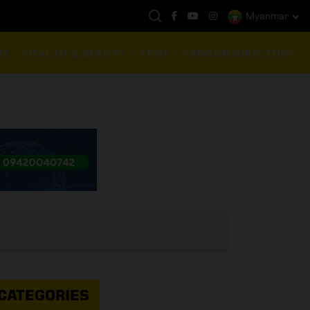
Myanmar
ည်ရွှေဈေး :
3,770,000 - ပြင်ပပေါက်စျေး (၁၆ ပဲရည် တစ်ကျပ်သား)
NT
HEALTH & BEAUTY
TECH
YANGON DIRECTORY
CATEGORIES