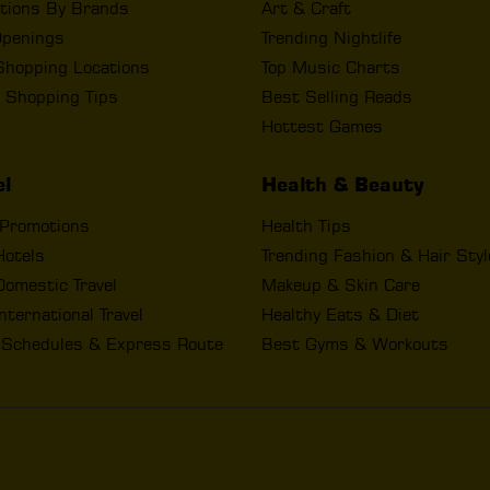
tions By Brands
Art & Craft
penings
Trending Nightlife
Shopping Locations
Top Music Charts
 Shopping Tips
Best Selling Reads
Hottest Games
el
Health & Beauty
 Promotions
Health Tips
Hotels
Trending Fashion & Hair Sty
omestic Travel
Makeup & Skin Care
nternational Travel
Healthy Eats & Diet
t Schedules & Express Route
Best Gyms & Workouts