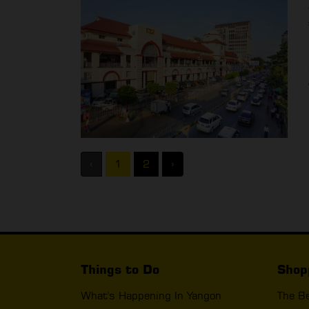
‹
1
2
›
Things to Do
Shop
What's Happening In Yangon
The B