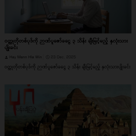
ဝတ္ထုတိုတစ်ပုဒ်ကို ဉာဏ်ပူဇော်ခငွေ ၃ သိန်း ချီးမြင့်မည့် နှလုံးသား
ပျိုးခင်း
Hay Mann Hla Win
23 Dec, 2025
ဝတ္ထုတိုတစ်ပုဒ်ကို ဉာဏ်ပူဇော်ခငွေ ၃ သိန်း ချီးမြင့်မည့် နှလုံးသားပျိုးခင်း