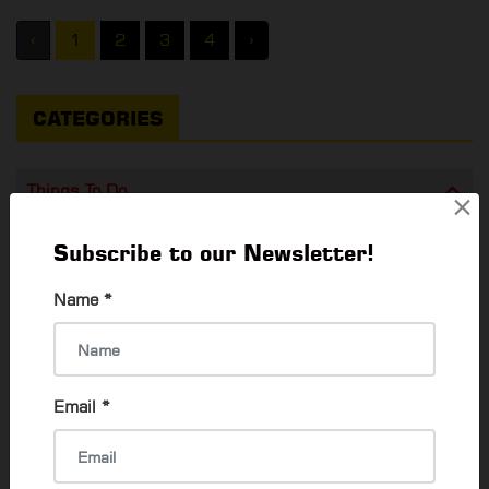
‹
1
2
3
4
›
CATEGORIES
Things To Do
×
What's Happening In Yangon
64
Subscribe to our Newsletter!
EVENTS & EXHIBITION
79
Name
*
Career & Jobs
55
Activities To Do
84
Email
*
Food & Drink
Shopping & Promos