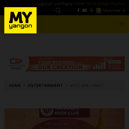
ယနေ့ပြည်တွင်း ၁၅ ပဲရည်ရွှေဈေး :
3,770,000 - ပြင်ပပေါက်စျေး (၁၆ ပဲရည် တစ်ကျပ်
Myanmar
MENU
HOME
ENTERTAINMENT
ARTS AND CRAFT