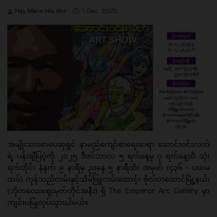
Hay Mann Hla Win
1 Dec, 2025
အမျိုးသားစာပေဆုရှင် နာမည်ကျော်စာရေးဆရာ ဆောင်းဝင်းလတ်
ရဲ့ ပန်းချီပြပွဲကို ၂၀၂၅ ဒီဇင်ဘာလ ၅ ရက်နေ့မှ ၇ ရက်နေ့ထိ သုံး
ရက်တိုင်၊ နံနက် ၉ နာရီမှ ညနေ ၅ နာရီထိ၊ အမှတ် (၄၃၆ - ပထမ
ထပ်) ကုန်သည်လမ်းနှင့်သိမ်ဖြူလမ်းထောင့်၊ ဗိုလ်တထောင်မြို့နယ်၊
The Emperor Art Gallery
(ဘိုကလေးဈေးမှတ်တိုင်အနီး) ရှိ
မှာ
ကျင်းပပြုလုပ်သွားပါမယ်။