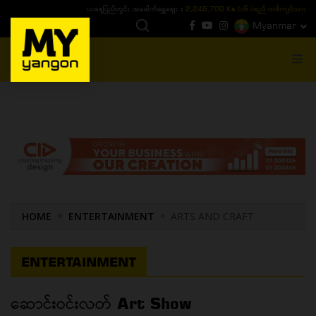
ယနေ့ပြည်တွင်း ၁၅ ပဲရည်ရွှေဈေး :
3,770,000 - ပြင်ပပေါက်စျေး (၁၆ ပဲရည် တစ်ကျပ်
Myanmar
MENU
HOME
ENTERTAINMENT
ARTS AND CRAFT
ENTERTAINMENT
ဆောင်းဝင်းလတ် Art Show