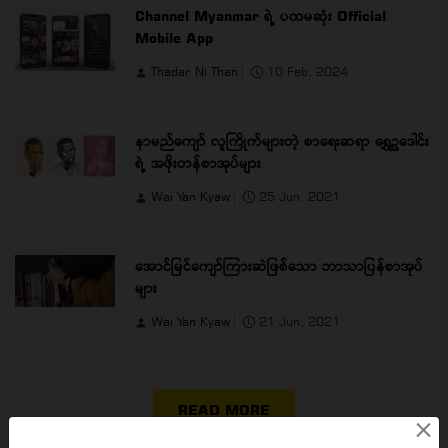
Channel Myanmar ရဲ့ ပထမဆုံး Official
Mobile App
Thadar Ni Than
10 Feb, 2024
နာမည်ကျော် လူကြိုက်များတဲ့ စာရေးဆရာ ရွှေဥဒေါင်း
ရဲ့ အဖိုးတန်စာအုပ်များ
Wai Yan Kyaw
25 Jun, 2021
အောင်မြင်ကျော်ကြားဆဲဖြစ်သော ဘာသာပြန်စာအုပ်
များ
Wai Yan Kyaw
21 Jun, 2021
READ MORE
×