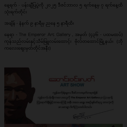
နေ့ရက် - ပန်းချီပြပွဲကို ၂၀၂၅ ဒီဇင်ဘာလ ၅ ရက်နေ့မှ ၇ ရက်နေ့ထိ
သုံးရက်တိုင်၊
အချိန် - နံနက် ၉ နာရီမှ ညနေ ၅ နာရီထိ၊
The Emperor Art Gallery
နေရာ -
, အမှတ် (၄၃၆ - ပထမထပ်)
ကုန်သည်လမ်းနှင့်သိမ်ဖြူလမ်းထောင့်၊ ဗိုလ်တထောင်မြို့နယ်၊ (ဘို
ကလေးဈေးမှတ်တိုင်အနီး)