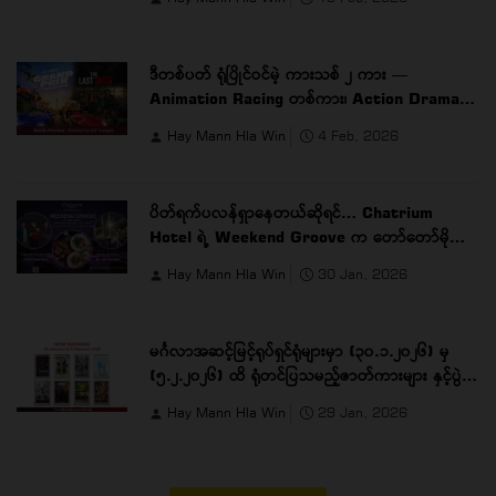
ဒီတစ်ပတ် ရုံပြိုင်ဝင်မဲ့ ကားသစ် ၂ ကား —
Animation Racing တစ်ကား၊ Action Drama
တစ်ကား
Hay Mann Hla Win
4 Feb, 2026
ပိတ်ရက်ပလန်ရှာနေတယ်ဆိုရင်… Chatrium
Hotel ရဲ့ Weekend Groove က တော်တော်မိုက်ပါ
တယ် …
Hay Mann Hla Win
30 Jan, 2026
မင်္ဂလာအဆင့်မြင့်ရုပ်ရှင်ရုံများမှာ (၃၀.၁.၂၀၂၆) မှ
(၅.၂.၂၀၂၆) ထိ ရုံတင်ပြသမည့်ဇာတ်ကားများ နှင့်ပွဲ
ချိန်များ
Hay Mann Hla Win
29 Jan, 2026