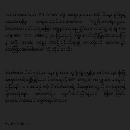
‘ဆောင်းဝင်းလတ် Art Show’ လို့ အမည်ပေးထားတဲ့ ဒီပန်းချီပြပွဲနဲ့
ပတ်သက်ပြီး ဆရာဆောင်းဝင်းလတ်က “ကျွန်တော်ရဲ့မွေးလ
The
ဒီဇင်ဘာအမှတ်တရအဖြစ် ကျွန်တော့်ပန်းချီကားလေးတွေကို ရှိ
Emperor Art Gallery
မှာ ပြသမှာမို့ ကြွရောက်ချီးမြှင့်အားပေးကြ
ဖို့ အနီး အဝေး မရွေး အစဉ်ချစ်ခင်ရသူ အားလုံးကို လေးစားစွာ
ဖိတ်ကြားအပ်ပါတယ်” လို့ ဆိုပါတယ်။
ဒီတစ်ပတ် ပိတ်ရက်မှာ ပန်းချီကားတွေ ကြည့်ရှုပြီး စိတ်အပန်းဖြေဖို့
MY Yangon
အတွက် ပန်းချီပြပွဲသတင်းတစ်ခုကို
က မျှဝေပေးလိုက်
ပါပြီနော် … အေးချမ်းတဲ့ ဒီဇင်ဘာလရဲ့ ပိတ်ရက်တွေကို အနုပညာနဲ့
ဖြတ်သန်းရင် အင်မတန်မှ လိုက်ဖက်ညီနေမှာပဲ ဖြစ်ကြောင်း
သတင်းကောင်းပါးလိုက်ရပါတယ်။
Event Details