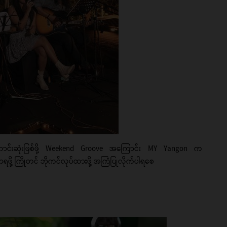
င်းဆုံးဖြစ်ဖို့ Weekend Groove အကြောင်း
MY Yangon က
ု့ ကြိုတင် ဘိုကင်လုပ်ထားဖို့ အကြံပြုလိုက်ပါရစေ