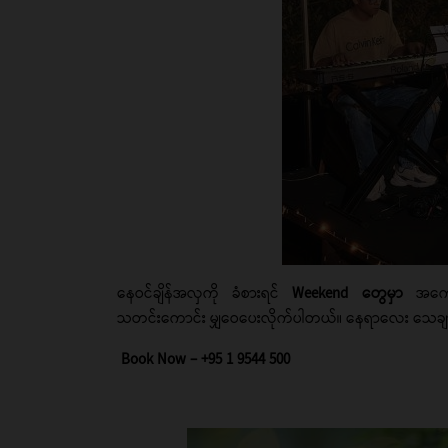
နေဝင်ချိန်အလှကို ခံစားရင်
Weekend တွေမှာ
အကော
သတင်းကောင်း မျှဝေပေးလိုက်ပါတယ်။ နေရာလေး သေချာရဖိ
Book Now – +95 1 9544 500