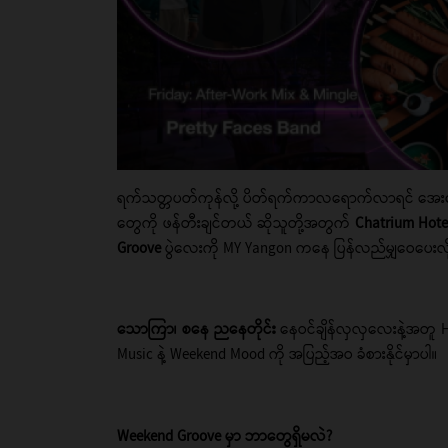
ရက်သတ္တပတ်ကုန်လို့ ပိတ်ရက်ကာလရောက်လာရင် အေးဆေး C
တွေကို ဖန်တီးချင်တယ် ဆိုသူတို့အတွက်
Chatrium Hote
Groove
ပွဲလေးကို MY Yangon ကနေ ပြန်လည်မျှဝေပေးလ
သောကြာ၊ စနေ ညနေတိုင်း
နေဝင်ချိန်လှလှလေးနဲ့အတူ H
Music နဲ့ Weekend Mood ကို အပြည့်အဝ ခံစားနိုင်မှာပါ။
Weekend Groove မှာ ဘာတွေရှိမလဲ?