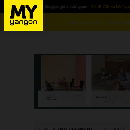
ယနေ့ပြည်တွင်း ၁၅ ပဲရည်ရွှေဈေး :
3,770,000 - ပြင်ပပေါက်စျေး (၁
THINGS TO DO
FOOD & D
HOME
ENTERTAINMENT
TRENDING NIG