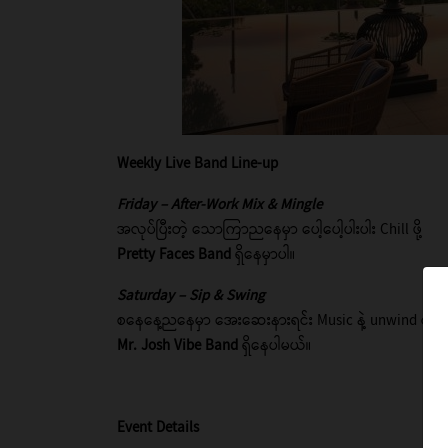
Weekly Live Band Line-up
Friday – After-Work Mix & Mingle
အလုပ်ပြီးတဲ့ သောကြာညနေမှာ ပေါ့ပေါ့ပါးပါး Chill ဖို့
Pretty Faces Band
ရှိနေမှာပါ။
Saturday – Sip & Swing
စနေနေ့ညနေမှာ အေးဆေးနားရင်း Music နဲ့ unwind လုပ်ဖိ
Mr. Josh Vibe Band
ရှိနေပါမယ်။
Event Details