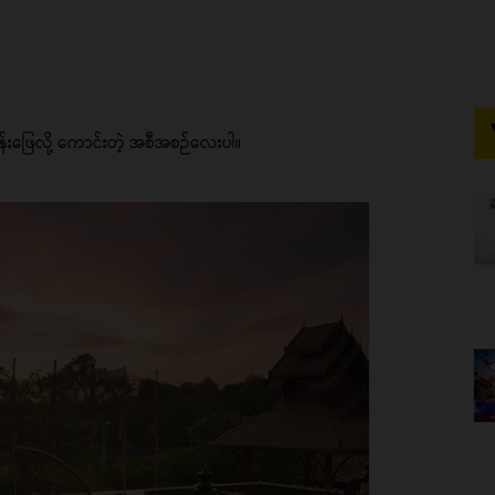
်းဖြေလို့ ကောင်းတဲ့ အစီအစဉ်လေးပါ။