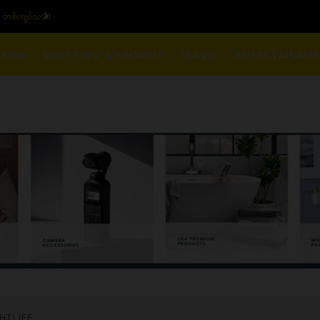
၆ ပဲရည် တစ်ကျပ်သား)
ယ
RINK
SHOPPING & PROMOS
TRAVEL
ENTERTAINME
HTLIFE