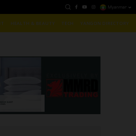
Myanmar
နေ့ကမ္ဘာ့ရွှေဈေး :
$1901 ( တစ်အောင်စလျှင် )
NT
HEALTH & BEAUTY
TECH
YANGON DIRECTORY