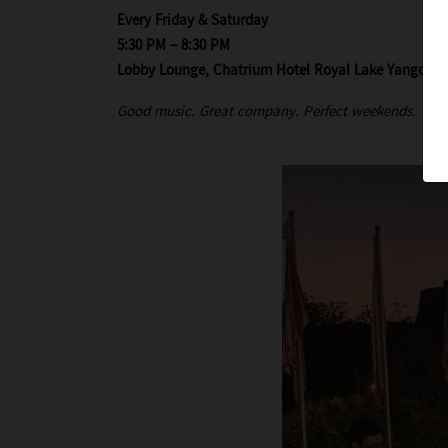
Every Friday & Saturday
5:30 PM – 8:30 PM
Lobby Lounge, Chatrium Hotel Royal Lake Yangon
Good music. Great company. Perfect weekends.