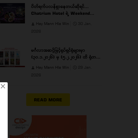
ပိတ်ရက်ပလန်ရှာနေတယ်ဆိုရင်…
Chatrium Hotel ရဲ့ Weekend
Groove က တော်တော်မိုက်ပါတယ် …
Hay Mann Hla Win
30 Jan,
2026
မင်္ဂလာအဆင့်မြင့်ရုပ်ရှင်ရုံများမှာ
(၃၀.၁.၂၀၂၆) မှ (၅.၂.၂၀၂၆) ထိ ရုံတင်
ပြသမည့်ဇာတ်ကားများ နှင့်ပွဲချိန်များ
Hay Mann Hla Win
29 Jan,
2026
×
READ MORE