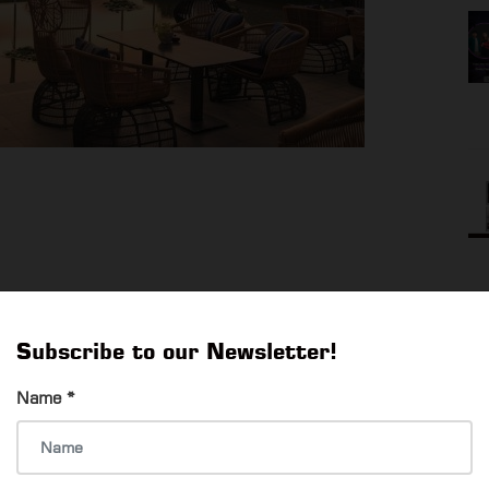
ု့
Subscribe to our Newsletter!
Name
*