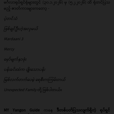
မင်္ဂလာရုပ်ရှင်ရုံများတွင် (၃၀.၁.၂၀၂၆) မှ (၅.၂.၂၀၂၆) ထိ ရုံတင်ပြသ
မည့် ဇာတ်ကားများကတော့ -
ပဲ့တင်သံ
ဖြစ်ချင်ဦးဟဲ့အလှမယ်
Mardaani 3
Mercy
မှော်မျက်နှာဖုံး
ပန်းခင်းထဲက ပျိုးသောပန်း
မြစ်လက်တက်ပေမဲ့ ရေစီးကကြမ်းတယ်
Unexpected Family
တို့ ဖြစ်ပါတယ်။
MY Yangon Guide
ကနေ
ဒီတစ်ပတ်ပြသလျက်ရှိတဲ့ ရုပ်ရှင်