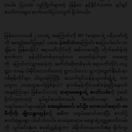
တယ်။ ပြသဆဲ လူကြိုက်များတဲ့ မြန်မာ နှင့်နိုင်ငံတကာ ရုပ်ရှင်
ဇာတ်ကားများ ဆက်လက်ပြသလျက် ရှိပါတယ်။
မြန်မာကားသစ် ၂ ကားရဲ့ အကြောင်းကို MY Yangon ရဲ့ ပရိသတ်တို့
ကို အကျဉ်းဖော်ပြရရင် ပထမ
ပဲ့တင်သံ
အကြောင်း စပြောပါမယ်။ တ
ချိန်က မြန်မာနိုင်ငံ ဧရာဝတီတိုင်းကို အဓိကထားပြီး တိုက်ခတ်ခဲ့တဲ့
နာဂစ်ဟာ မုန်တိုင်းတစ်ခုတည်းသာ မဟုတ်ခဲ့ပါဘူး။ ဘဝတွေ
ကို ပြောင်းလဲသွားစေခဲ့တဲ့ အတိတ်ဆိုးတစ်ခုပါ။ ဧရာ၀တီတိုင်း လပွ
တ္တာ ကနေ ငါးမိုင်လောက်ဝေးတဲ့ ရွာငယ်လေး ၊ ရွာလုံးကျွတ်နီးပါး နာ
ဂစ်မုန်တိုင်းမှာ ပါသွားခဲ့ကြပြီး အသက်ရှင်သန်ခဲ့သူတစ်ချို့ရဲ့ ဘဝ
တွေက ဘာတွေဆက်ဖြစ်ခဲ့လဲ? နာဂစ်မုန်တိုင်းဒဏ်ခံခဲ့ရပြီး‌နောက်
၁၈နှစ်ကြာမှာ ဖြစ်ပေါ်လာတဲ့
ဆရာမမစန္ဒာရဲ့ ဇာတ်လမ်း
ကို ပုံဖော်
ရိုက်ကူးထားတဲ့ ရုပ်ရှင်ဇာတ်ကားပါ။ ဒီဇာတ်ကားမှာ အဓိက
သရုပ်ဆောင်များအဖြစ်
အေးချမ်းမောင်၊ မင်းဦး၊ တေဇလင်းရောင်၊ မေ
မီကိုကို၊ မျိုးသန္တာထွန်း
တို့ အဓိက သရုပ်ဆောင်ထားပြီး ဇာတ်ပို့
ဇာတ်ရံများစွာ ပါဝင်ပါတယ်။ စာရေးဆရာမ မစန္ဒာရဲ့ဝတ္ထုဇာတ်လမ်း
ကို လွင်မင်းအံ့က ဇာတ်ညွှန်းခွဲကာ ဒါရိုက်တာကောင်းဇံမှ ရိုက်ကူး