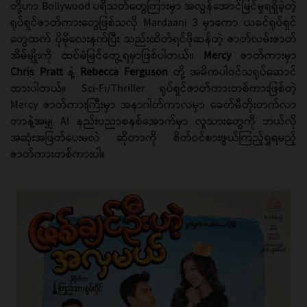
တို့ဟာ Bollywood ပရိသတ်တွေကြားမှာ အလွန်အောင်မြင်မှုရရှိခဲ့တဲ့
ရုပ်ရှင်ဇာတ်ကားတွေဖြစ်သလို Mardaani 3 မှာကော ယခင်ရုပ်ရှင်
တွေထက် ပိုမိုလေးနက်ပြီး သည်းထိတ်ရင်ဖိုဆန်တဲ့ ဇာတ်လမ်းဇာတ်
အိမ်မျိုးကို ထပ်မံမြင်တွေ့ရမှာဖြစ်ပါတယ်။
Mercy
ဇာတ်ကားမှာ
Chris Pratt
နဲ့
Rebecca Ferguson
တို့ အဓိကပါဝင်သရုပ်ဆောင်
ထားပါတယ်။ Sci-Fi/Thriller ရုပ်ရှင်ဇာတ်ကားတစ်ကားဖြစ်တဲ့
Mercy ဇာတ်ကားကြီးမှာ အနာဂါတ်ကာလမှာ ခေတ်မီတိုးတက်လာ
တာနဲ့အမျှ AI နည်းပညာစနစ်အောက်မှာ လူသားတွေကို ဘယ်လို
အဆုံးအဖြတ်ပေးမလဲ ဆိုတာကို စိတ်ဝင်စားဖွယ်ကြည့်ရှုရမည့်
ဇာတ်ကားတစ်ကားပါ။