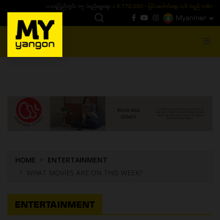
ယနေ့ပြည်တွင်း ၁၅ ပဲရည်ရွှေဈေး :
3,770,000 - ပြင်ပပေါက်စျေး (၁၆ ပဲရည် တစ်ကျပ်
Myanmar
MENU
HOME
ENTERTAINMENT
WHAT MOVIES ARE ON THIS WEEK?
ENTERTAINMENT