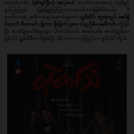
ထားပါတယ်။ ‘
ဖြစ်ချင်ဦးဟဲ့ အလှမယ်
’ ဇာတ်ကားကတော့ ပျော်ရွှင်
စွာကြည့်ရမဲ့ မြူးမြူးကြွကြွဟာသဇာတ်ကားဖြစ်ပါတယ်။ ဒီ
ဇာတ်ကားရဲ့ အဓိကသရုပ်ဆောင်များက
လွှမ်းပိုင်၊ ထူးအံ့လွင်၊ ဇော်ရှို
င်းထက်၊ ဗီတာမင်၊ ဂျိုကာ၊ စိုးမြတ်သူဇာ၊ သဲစုညိမ်း၊ မေမီလင်း
တို့ဖြစ်
ပြီး ဇာတ်ပို့ဇာတ်ရံများစွာ ပါဝင်ပါတယ်။ ဇာတ်လမ်း၊ ဇာတ်ညွန်းက
စွမ်းပိုင်၊ ရွှန်းမီမီထက်ဖြစ်ပြီး ဒါရိုက်တာက ကြည်သာ၊ စွမ်းပိုင် တို့ပါ။