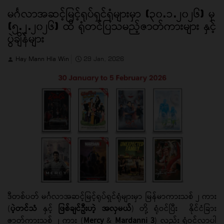
မင်္ဂလာအဆင့်မြင့်ရုပ်ရှင်ရုံများမှာ (၃၀.၁.၂၀၂၆) မှ
(၅.၂.၂၀၂၆) ထိ ရုံတင်ပြသမည့်ဇာတ်ကားများ နှင့်
ပွဲချိန်များ
Hay Mann Hla Win
29 Jan, 2026
ဒီတစ်ပတ် မင်္ဂလာအဆင့်မြင့်ရုပ်ရှင်ရုံများမှာ မြန်မာကားသစ် ၂ ကား
(
ပဲ့တင်သံ
နှင့်
ဖြစ်ချင်ဦးဟဲ့ အလှမယ်
) တို့ ရုံဝင်ပြီး နိုင်ငံခြား
ဇာတ်ကားသစ် ၂ ကား (
Mercy
&
Mardanni 3
) လည်း ရုံဝင်လာပါ