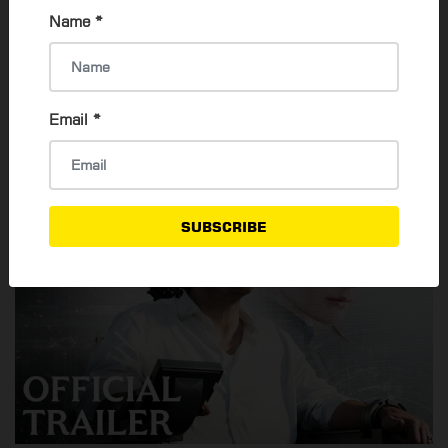
Name
*
ရုပ်ရှင်ရုံများရဲ့နေရာအတိအကျကို တစ်နေရာတည်းမှာ ရှာဖွေကြည့်
ရှုနိုင်တာ MY Yangon Guide ရဲ့ မိခင်
Yangon Directory Website
(
https://www.yangondirectory.com/ ) ဖြစ်ပါတယ်။
Email
*
SUBSCRIBE