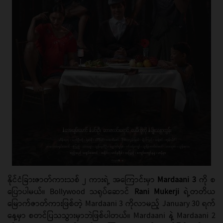
နိုင်ငံခြားဇာတ်ကားသစ် ၂ ကားရဲ့ အကြောင်းမှာ
Mardaani 3
ကို စ
ပြောပါမယ်။ Bollywood သရုပ်ဆောင်
Rani Mukerji
ရဲ့တတိယ
မြောက်ဇာတ်ကားဖြစ်တဲ့ Mardaani 3 ကိုလာမည့် January 30 ရက်
နေ့မှာ စတင်ပြသသွားမှာဘဲဖြစ်ပါတယ်။ Mardaani နဲ့ Mardaani 2