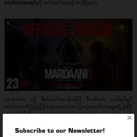
ဇာတ်ကားစာရင်း
ကို တင်ဆက်ပေးလိုက်ပါပြီနော်။
Yangoners တို့ စိတ်လက်အပန်းပြေဖို့ ဒီတစ်ပတ် ဘယ်ရုပ်ရှင်
ဇာတ်ကားကို ကြည့်ဖို့ တွေးထားသလဲ။ ပြသမဲ့ ဇာတ်ကားများရဲ့ ပွဲချိန်
အသေးစိတ်ကို www.mingalarcinemas.com မှာ ဝင်ရောက်
×
ကြည့်ရှုလိုက်ပါနော် ...
Subscribe to our Newsletter!