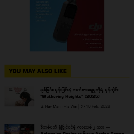
YOU MAY ALSO LIKE
ချစ်ခြင်း၊ မုန်းခြင်းနဲ့ လက်စားချေမှုတို့ရဲ့ မုန်တိုင်း -
"Wuthering Heights" (2025)
Hay Mann Hla Win
10 Feb, 2026
ဒီတစ်ပတ် ရုံပြိုင်ဝင်မဲ့ ကားသစ် ၂ ကား —
Animation Racing တစ်ကား၊ Action Drama