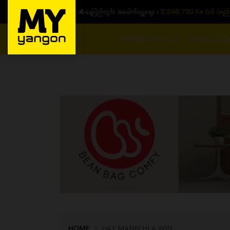
ယနေ့ပြည်တွင်း ၁၅ ပဲရည်ရွှေဈေး :
3,770,000 - ပြင်ပပေါက်စျေး (၁
THINGS TO DO
FOOD & D
HOME
HAY MANN HLA WIN