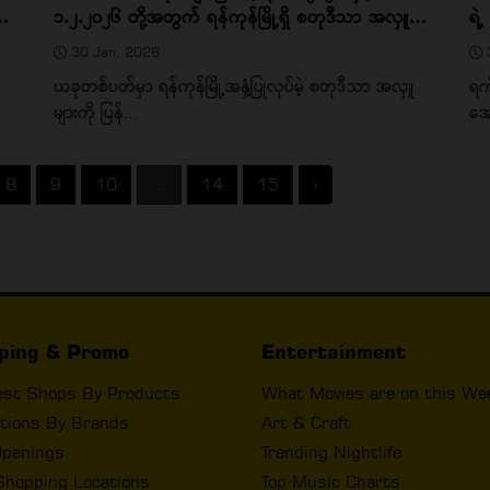
၁.၂.၂၀၂၆ တို့အတွက် ရန်ကုန်မြို့ရှိ စတုဒီသာ အလှူများ
ရဲ
စုစည်းမှု
30 Jan, 2026
ယခုတစ်ပတ်မှာ ရန်ကုန်မြို့အနှံ့ပြုလုပ်မဲ့ စတုဒီသာ အလှူ
ရက
များကို ပြန်...
အေ
8
9
10
...
14
15
›
ping & Promo
Entertainment
est Shops By Products
What Movies are on this We
tions By Brands
Art & Craft
penings
Trending Nightlife
Shopping Locations
Top Music Charts