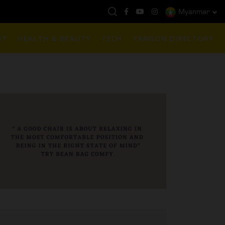
Myanmar
နေ့ကမ္ဘာ့ရွှေဈေး :
$1901 ( တစ်အောင်စလျှင် )
NT
HEALTH & BEAUTY
TECH
YANGON DIRECTORY