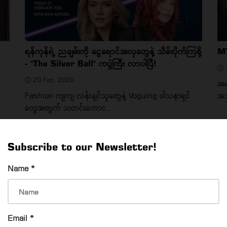
ရန်ကုန်ရဲ့ ညချမ်းကို ငွေရောင်အလှတွေနဲ့ သိမ်းပိုက်ကြစို့
MY
- "The Silver Ball" ကပွဲကြီး လာပါပြီ!
20 Feb, 2026
အမ
Fashion ကျကျ လန်းချင်သူတွေနဲ့ Voguing ဝါသနာရှင်
အသ
တွေအတွက် သတင်းကောင...
WHAT MOVIES ARE ON THIS WEEK?
Subscribe to our Newsletter!
Name
*
Email
*