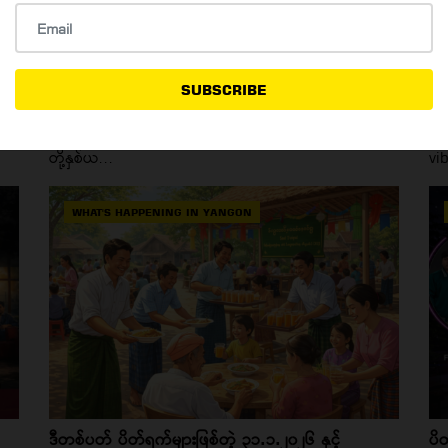
ချစ်ခြင်း၊ မုန်းခြင်းနဲ့ လက်စားချေမှုတို့ရဲ့ မုန်တိုင်း -
Su
"Wuthering Heights" (2025)
Do
SUBSCRIBE
10 Feb, 2026
4
"ငါဟာ Heathcliff ပဲ" လို့ Catherine ပြောခဲ့တဲ့အတိုင်း သူ
ဒီ
တို့နှစ်ယ...
vi
WHAT'S HAPPENING IN YANGON
ဒီတစ်ပတ် ပိတ်ရက်များဖြစ်တဲ့ ၃၁.၁.၂၀၂၆ နှင့်
ပိ