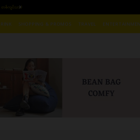
၆ ပဲရည် တစ်ကျပ်သား)
ယ
RINK
SHOPPING & PROMOS
TRAVEL
ENTERTAINME