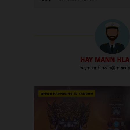
HAY MANN HLA
haymannhlawin@mmrdp
WHAT'S HAPPENING IN YANGON