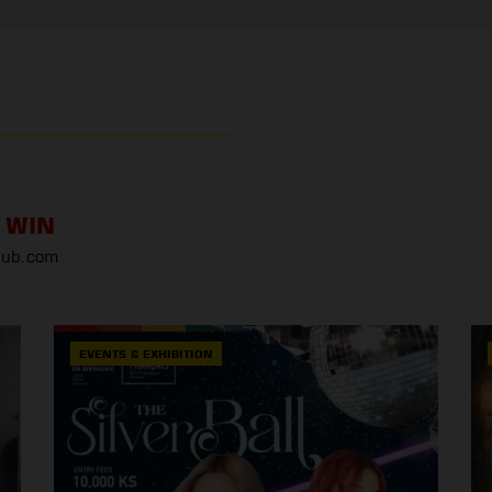
 WIN
ub.com
EVENTS & EXHIBITION