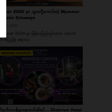
mmer 2026 မှာ သွားလို့ကောင်းတဲ့ Myanmar
mestic Getaways
 Feb, 2026
 Summer 2026 မှာ မြန်မာပြည်တွင်းထဲက resort
be အပြည့်နဲ့ အနားယ...
TRENDING NIGHTLIFE
တ်ရက်ပလန်ရှာနေတယ်ဆိုရင်… Chatrium Hotel