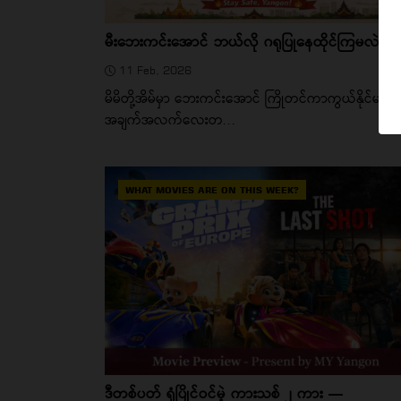
မီးဘေးကင်းအောင် ဘယ်လို ဂရုပြုနေထိုင်ကြမလဲ
11 Feb, 2026
မိမိတို့အိမ်မှာ ဘေးကင်းအောင် ကြိုတင်ကာကွယ်နိုင်မယ့်
အချက်အလက်လေးတ...
WHAT MOVIES ARE ON THIS WEEK?
ဒီတစ်ပတ် ရုံပြိုင်ဝင်မဲ့ ကားသစ် ၂ ကား —