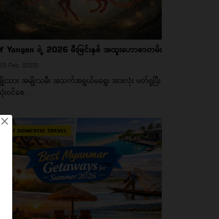
 Yangon ရဲ့ 2026 မီးမြင်းနှစ် အထူးဟောစာတမ်း
15 Feb, 2026
ျိုးသား အမျိုးသမီး အသက်အရွယ်မရွေး အားလုံး ဖတ်ရှုပြီး
ုံးဝင်စေ...
×
BEST DOMESTIC TRAVEL