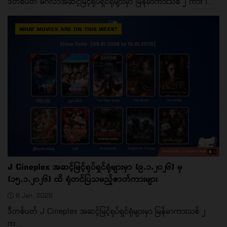
ဒီတစ်ပတ် မင်္ဂလာအဆင့်မြင့်ရုပ်ရှင်ရုံများမှာ မြန်မာကားသစ် ၂ ကား (...
WHAT MOVIES ARE ON THIS WEEK?
J Cineplex အဆင့်မြင့်ရုပ်ရှင်ရုံများမှာ (၉.၁.၂၀၂၆) မှ
(၁၅.၁.၂၀၂၆) ထိ ရုံတင်ပြသမည့်ဇာတ်ကားများ
8 Jan, 2026
ဒီတစ်ပတ် J Cineplex အဆင့်မြင့်ရုပ်ရှင်ရုံများမှာ မြန်မာကားသစ် ၂
က...