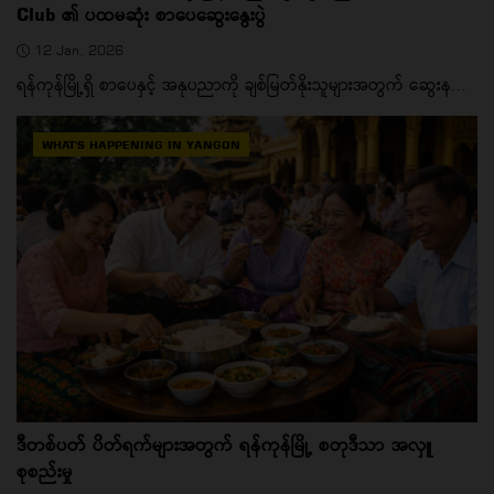
Club ၏ ပထမဆုံး စာပေဆွေးနွေးပွဲ
12 Jan, 2026
ရန်ကုန်မြို့ရှိ စာပေနှင့် အနုပညာကို ချစ်မြတ်နိုးသူများအတွက် ဆွေးန...
WHAT'S HAPPENING IN YANGON
ဒီတစ်ပတ် ပိတ်ရက်များအတွက် ရန်ကုန်မြို့ စတုဒီသာ အလှူ
စုစည်းမှု