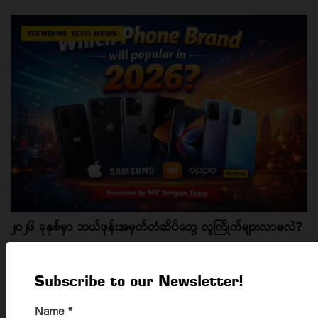
TRENDING TECH NEWS
၂၀၂၆ ခုနှစ်မှာ ဘယ်ဖုန်းအမှတ်တံဆိပ်တွေ လူကြိုက်များလာမလဲ?
7 Jan, 2026
၂၀၂၆ ခုနှစ်မှာ ဘယ်ဖုန်းအမှတ်တံဆိပ်တွေ လူကြိုက်များလာနိုင်မလဲဆို
Subscribe to our Newsletter!
တာ...
Name
*