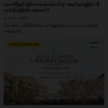
သောက်ပြီးရင် ဖြစ်လာတဲ့နောက်ဆက်တွဲ "အရက်နာကျခြင်း" ကို
ဘယ်လိုအမြန်ဆုံး ကုစားမလဲ?
13 Jan, 2026
ဒီဝေဒနာက ခေါင်းကိုက်တာ၊ ပင်ပန်းနွမ်းနယ်တာတင်မကဘဲ နောက်
တစ်နေ့တာရဲ့...
EVENTS & EXHIBITION