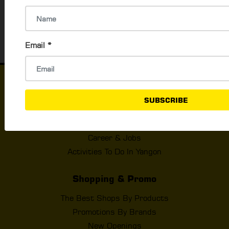
‹
1
2
3
4
5
6
7
8
9
1
Email
*
Things to Do
SUBSCRIBE
What's Happening In Yangon
Events & Exhibition
Career & Jobs
Activities To Do In Yangon
Shopping & Promo
The Best Shops By Products
Promotions By Brands
New Openings