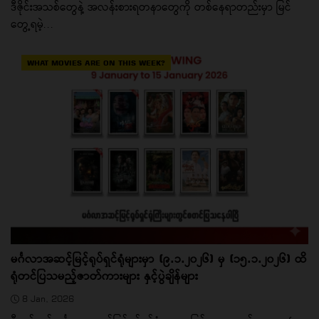
ဒီဇိုင်းအသစ်တွေနဲ့ အလန်းစားရတနာတွေကို တစ်နေရာတည်းမှာ မြင်
တွေ့ရမဲ့...
WHAT MOVIES ARE ON THIS WEEK?
မင်္ဂလာအဆင့်မြင့်ရုပ်ရှင်ရုံများမှာ (၉.၁.၂၀၂၆) မှ (၁၅.၁.၂၀၂၆) ထိ
ရုံတင်ပြသမည့်ဇာတ်ကားများ နှင့်ပွဲချိန်များ
8 Jan, 2026