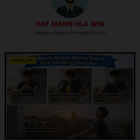
HAY MANN HLA WIN
haymannhlawin@mmrdpub.com
HEALTH TIPS