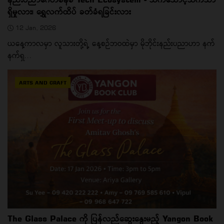
ရှိမှုလား၊ ရွှေလက်ထိပ် ခတ်ခံရခြင်းလား
12 Jan, 2026
ယနေ့ကာလမှာ လူသားတို့ရဲ့ နေ့စဉ်ဘဝထဲမှာ မိုဘိုင်းနည်းပညာဟာ နက်
နက်ရှ...
ARTS AND CRAFT
The Glass Palace ကို ပြန်လည်ဆွေးနွေးမည့် Yangon Book