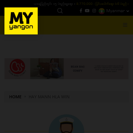
ယနေ့ပြည်တွင်း ၁၅ ပဲရည်ရွှေဈေး :
3,770,000 - ပြင်ပပေါက်စျေး (၁၆ ပဲရည် တစ်ကျပ်
Myanmar
MENU
HOME
HAY MANN HLA WIN