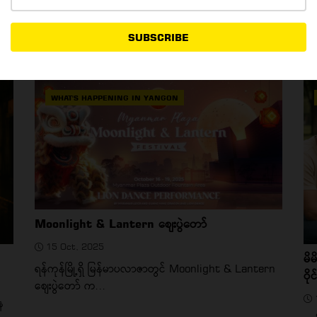
16 Oct, 2025
SUBSCRIBE
ညန
Content Writer တွေ ဆုံကြမဲ့ပွဲ
တနင
WHAT'S HAPPENING IN YANGON
Moonlight & Lantern စျေးပွဲတော်
15 Oct, 2025
မိ
ရန်ကုန်မြို့ရှိ မြန်မာပလာဇာတွင် Moonlight & Lantern
ဝိုင
စျေးပွဲတော် က...
ေ