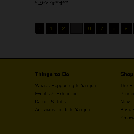
ကြောင့် လူအများစ...
‹
1
2
...
6
7
8
9
Things to Do
Shop
What's Happening In Yangon
The B
Events & Exhibition
Promo
Career & Jobs
New O
Activities To Do In Yangon
Best 
Smart