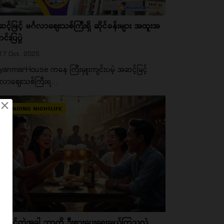
င့်မြင့် မင်္ဂလာဈေးသစ်ကြီးရှိ ဆိုင်ခန်းများ အထူးအ
င်းပြပွဲ
17 Oct, 2025
yanmarHouse ကနေ ကြီးမှူးကျင်းပမဲ့ အဆင့်မြင့်
်္ဂလာဈေးသစ်ကြီးရ...
×
TRENDING NIGHTLIFE
းထိုင်တဲ့အခါ ဘာကို ဦးစားပေးရွေးချယ်ကြသလဲ