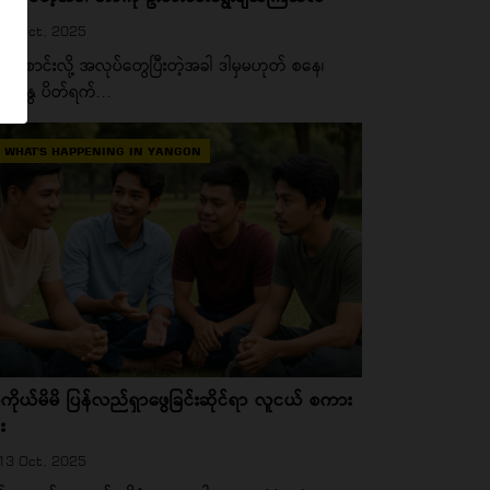
16 Oct, 2025
ေစောင်းလို့ အလုပ်တွေပြီးတဲ့အခါ ဒါမှမဟုတ် စနေ၊
်္ဂနွေ ပိတ်ရက်...
WHAT'S HAPPENING IN YANGON
မိကိုယ်မိမိ ပြန်လည်ရှာဖွေခြင်းဆိုင်ရာ လူငယ် စကား
်း
13 Oct, 2025