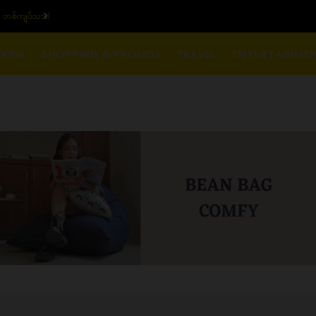
 (၁၆ ပဲရည် တစ်ကျပ်သား)
RINK
SHOPPING & PROMOS
TRAVEL
ENTERTAINME