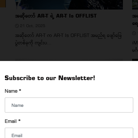
အဆိုတော် AR-T ရဲ့ AR-T Is OFFLIST
အဆ
ရော
21 Oct, 2025
အဆိုတော် AR-T က AR-T Is OFFLIST အမည်ရ ဖျော်ဖြေ
ပွဲတစ်ခုကို ကျင်းပ...
iM
မင
EVENTS & EXHIBITION
Subscribe to our Newsletter!
Name
*
Email
*
ဘာ
Content Writer တွေ ဆုံကြမဲ့ပွဲ