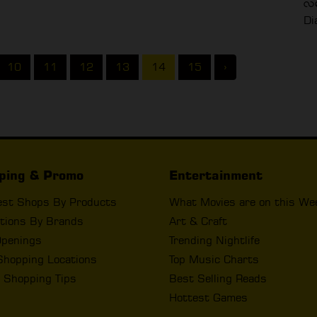
လမ
Di
10
11
12
13
14
15
›
ping & Promo
Entertainment
est Shops By Products
What Movies are on this We
tions By Brands
Art & Craft
penings
Trending Nightlife
Shopping Locations
Top Music Charts
 Shopping Tips
Best Selling Reads
Hottest Games