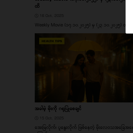
ထိ
16 Oct, 2025
Weekly Movie (၁၇.၁၀.၂၀၂၅) မှ (၂၃.၁၀.၂၀၂၅) ထိ
HEALTH TIPS
အခါမဲ့ မိုးကို ဂရုပြုစေချင်
15 Oct, 2025
အေးမြလိုက်၊ ပူနွေးလိုက် ဖြစ်နေတဲ့ မိုးလေဝသအခြေအန