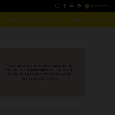
Myanmar
ယနေ့ကမ္ဘာ့ရွှေဈေး :
$1901 ( တစ်အောင်စလျှင် )
NT
HEALTH & BEAUTY
TECH
YANGON DIRECTORY