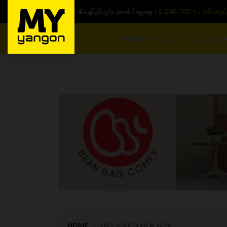
ယနေ့ပြည်တွင်း ၁၅ ပဲရည်ရွှေဈေး :
3,770,000 - ပြင်ပပေါက်စျေး
THINGS TO DO
FOOD & D
HOME
HAY MANN HLA WIN