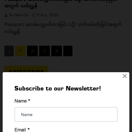
အတွက် လမ်းညွှန်
Su Mon Oo
3 Aug, 2023
Passport အသစ်လျှောက်ထားခြင်း (သို့) သက်တမ်းတိုးခြင်းအတွက်
လမ်းညွှန်
‹
1
2
3
4
›
CATEGORIES
×
Subscribe to our Newsletter!
Things To Do
Name
*
What's Happening In Yangon
64
EVENTS & EXHIBITION
79
Email
*
Career & Jobs
55