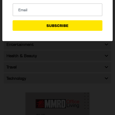
Activities To Do
84
Food & Drink
SUBSCRIBE
Shopping & Promos
Entertainment
Health & Beauty
Travel
Technology