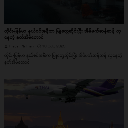
ထိုင်း-မြန်မာ နယ်စပ်အနီးက မြူတွေဆိုင်းပြီး အိမ်မက်ဆန်ဆန် လှ
နေတဲ့ နတ်အိမ်တောင်
Thadar Ni Than
10 Oct, 2023
ထိုင်း-မြန်မာ နယ်စပ်အနီးက မြူတွေဆိုင်းပြီး အိမ်မက်ဆန်ဆန် လှနေတဲ့
နတ်အိမ်တောင်