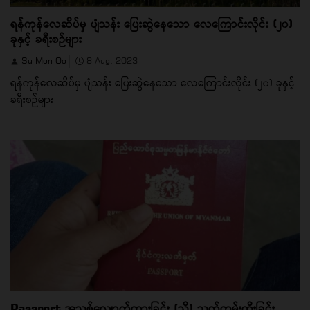
ရန်ကုန်လေဆိပ်မှ ပျံသန်း ပြေးဆွဲနေသော လေကြောင်းလိုင်း (၂၀)
ခုနှင့် ခရီးစဉ်များ
Su Mon Oo
8 Aug, 2023
ရန်ကုန်လေဆိပ်မှ ပျံသန်း ပြေးဆွဲနေသော လေကြောင်းလိုင်း (၂၀) ခုနှင့်
ခရီးစဉ်များ
Passport အသစ်လျှောက်ထားခြင်း (သို့) သက်တမ်းတိုးခြင်း