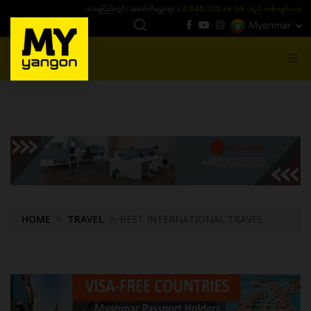
ယနေ့ပြည်တွင်း ၁၅ ပဲရည်ရွှေဈေး :
3,770,000 - ပြင်ပပေါက်စျေး (၁၆ ပဲရည် တစ်ကျပ်
Myanmar
MENU
HOME
TRAVEL
BEST INTERNATIONAL TRAVEL