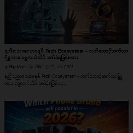
နည်းပညာဂေဟစနစ် Tech Ecosystem - သက်သောင့်သက်သာ
ရှိမှုလား၊ ရွှေလက်ထိပ် ခတ်ခံရခြင်းလား
Hay Mann Hla Win
12 Jan, 2026
နည်းပညာဂေဟစနစ် Tech Ecosystem - သက်သောင့်သက်သာရှိမှု
လား၊ ရွှေလက်ထိပ် ခတ်ခံရခြင်းလား