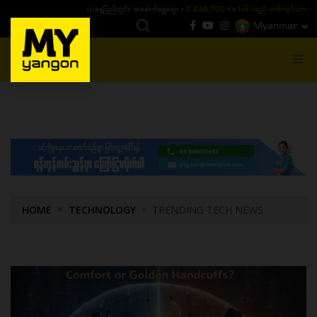
ယနေ့ပြည်တွင်း ၁၅ ပဲရည်ရွှေဈေး :
3,770,000 - ပြင်ပပေါက်စျေး (၁၆ ပဲရည် တစ်ကျပ်
Myanmar
MENU
HOME
TECHNOLOGY
TRENDING TECH NEWS