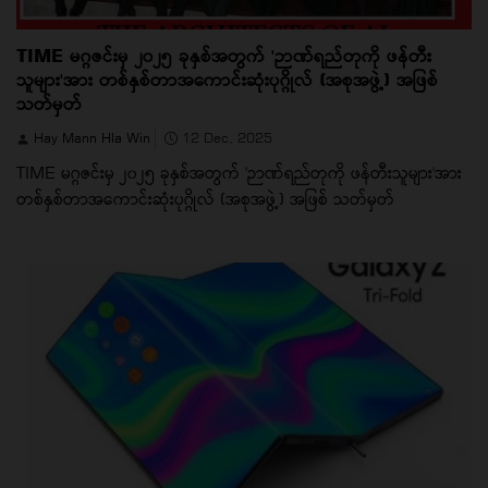
TIME မဂ္ဂဇင်းမှ ၂၀၂၅ ခုနှစ်အတွက် 'ဉာဏ်ရည်တုကို ဖန်တီး
သူများ'အား တစ်နှစ်တာအကောင်းဆုံးပုဂ္ဂိုလ် (အစုအဖွဲ့) အဖြစ်
သတ်မှတ်
Hay Mann Hla Win
12 Dec, 2025
TIME မဂ္ဂဇင်းမှ ၂၀၂၅ ခုနှစ်အတွက် 'ဉာဏ်ရည်တုကို ဖန်တီးသူများ'အား
တစ်နှစ်တာအကောင်းဆုံးပုဂ္ဂိုလ် (အစုအဖွဲ့) အဖြစ် သတ်မှတ်