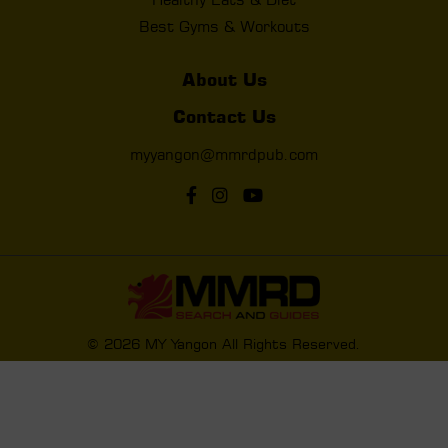
Best Gyms & Workouts
About Us
Contact Us
myyangon@mmrdpub.com
© 2026 MY Yangon All Rights Reserved.