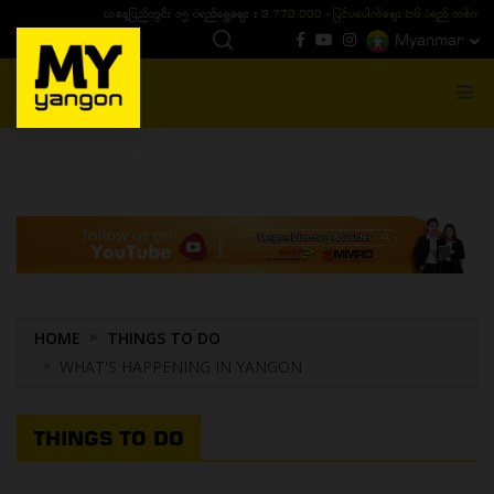
ယနေ့ပြည်တွင်း ၁၅ ပဲရည်ရွှေဈေး :
3,770,000 - ပြင်ပပေါက်စျေး (၁၆ ပဲရည် တစ်ကျပ်
Myanmar
MENU
HOME
THINGS TO DO
WHAT'S HAPPENING IN YANGON
THINGS TO DO