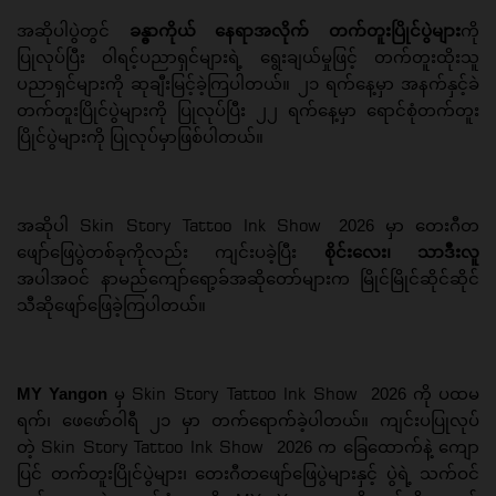
အဆိုပါပွဲတွင်
ခန္ဓာကိုယ် နေရာအလိုက် တက်တူးပြိုင်ပွဲများ
ကို
ပြုလုပ်ပြီး ဝါရင့်ပညာရှင်များရဲ့ ရွေးချယ်မှုဖြင့် တက်တူးထိုးသူ
ပညာရှင်များကို ဆုချီးမြင့်ခဲ့ကြပါတယ်။ ၂၁ ရက်နေ့မှာ အနက်နှင့်ခဲ
တက်တူးပြိုင်ပွဲများကို ပြုလုပ်ပြီး ၂၂ ရက်နေ့မှာ ရောင်စုံတက်တူး
ပြိုင်ပွဲများကို ပြုလုပ်မှာဖြစ်ပါတယ်။
Skin Story Tattoo Ink Show
အဆိုပါ
2026 မှာ တေးဂီတ
ဖျော်ဖြေပွဲတစ်ခုကိုလည်း ကျင်းပခဲ့ပြီး
စိုင်းလေး၊ သာဒီးလူ
အပါအဝင် နာမည်ကျော်ရော့ခ်အဆိုတော်များက မြိုင်မြိုင်ဆိုင်ဆိုင်
သီဆိုဖျော်ဖြေခဲ့ကြပါတယ်။
Skin Story Tattoo Ink Show
MY Yangon
မှ
2026 ကို ပထမ
ရက်၊ ဖေဖော်ဝါရီ ၂၁ မှာ တက်ရောက်ခဲ့ပါတယ်။ ကျင်းပပြုလုပ်
Skin Story Tattoo Ink Show
တဲ့
2026 က ခြေထောက်နဲ့ ကျော
ပြင် တက်တူးပြိုင်ပွဲများ၊ တေးဂီတဖျော်ဖြေပွဲများနှင့် ပွဲရဲ့ သက်ဝင်