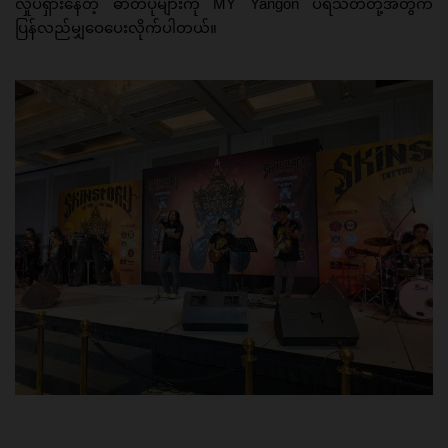
လှုပ်ရှားနေတဲ့ ဓာတ်ပုံများကို MY Yangon ပရိသတ်တို့အတွက်
ပြန်လည်မျှဝေပေးလိုက်ပါတယ်။