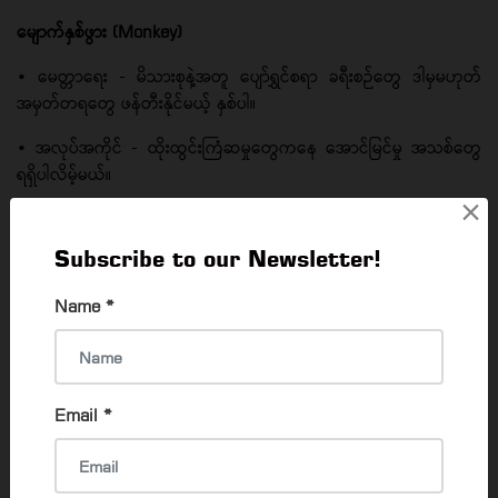
မျောက်နှစ်ဖွား (Monkey)
• မေတ္တာရေး - မိသားစုနဲ့အတူ ပျော်ရွှင်စရာ ခရီးစဉ်တွေ ဒါမှမဟုတ်
အမှတ်တရတွေ ဖန်တီးနိုင်မယ့် နှစ်ပါ။
• အလုပ်အကိုင် - ထိုးထွင်းကြံဆမှုတွေကနေ အောင်မြင်မှု အသစ်တွေ
ရရှိပါလိမ့်မယ်။
×
• ငွေကြေး - ရှေ့မှာပေါ်လာမယ့် အခွင့်အရေးတွေကို လက်မလွှတ်ဘဲ
ဖမ်းဆုပ်နိုင်မှာပါ။
Subscribe to our Newsletter!
• ကျန်းမာရေး - အစားအသောက်ကြောင့် အစာအိမ်ပိုင်း အနည်းငယ်
Name
*
အနှောင့်အယှက် ဖြစ်နိုင်လို့ သတိထားပါ။
• Lucky Color - အဖြူရောင်၊ ရွှေရောင်
• Lucky Number - ၁၊ ၇၊ ၈
Email
*
ကြက်နှစ်ဖွား (Rooster)