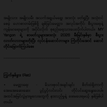
အမျိုးသား အမျိုးသမီး အသက်အရွယ်မရွေး အားလုံး ဖတ်ရှုပြီး အသုံးဝင်
စေမဲ့ ဟောစာတမ်းဖြစ်ဖို့ ချစ်ခြင်းမေတ္တာ၊ အလုပ်အကိုင်၊ စီးပွားရေးနဲ့
ကျန်းမာရေးများကို အပိုင်းလိုက် စုစည်းရေးသားပေးလိုက်ပါတယ်။
MY
Yangon ရဲ့ စာဖတ်သူများအားလုံး 2026 မီးမြင်းနှစ်မှာ စီးပွား
လာဘ်လာဘများတိုးပြီး လုပ်ငန်းဆောင်တာများ ကြံတိုင်းအောင် ဆောင်
တိုင်းမြောက်ကြပါစေ။
________________________________________
ကြွက်နှစ်ဖွား (Rat)
• မေတ္တာရေး - မိသားစုဝင်အချင်းချင်း စိတ်ထဲရှိတာကို
အေးအေးဆေးဆေး ပွင့်ပွင့်လင်းလင်း တိုင်ပင်ဆွေးနွေးပေးပါ။
အထင်အမြင်လွဲမှားမှုလေးတွေကို နားလည်မှုနဲ့ ဖေးမပေးရမယ့် နှစ်ဖြစ်ပါ
တယ်။