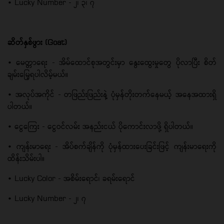
• Lucky Number - ၂၊ ၃၊ ၇
ဆိတ်နှစ်ဖွား (Goat)
• မေတ္တာရေး - အိမ်ထောင်စုအတွင်းမှာ နွေးထွေးမှုတွေ ပိုလာပြီး စိတ်
ချမ်းမြေ့ရပါလိမ့်မယ်။
• အလုပ်အကိုင် - တဖြည်းဖြည်းနဲ့ ပုံမှန်တိုးတက်နေမယ့် အနေအထားရှိ
ပါတယ်။
• ငွေကြေး - ငွေဝင်လမ်း အနည်းငယ် ပိုကောင်းလာဖို့ ရှိပါတယ်။
• ကျန်းမာရေး - အိပ်စက်ချိန်ကို ပုံမှန်ထားပေးခြင်းဖြင့် ကျန်းမာရေးကို
ထိန်းသိမ်းပါ။
• Lucky Color - အစိမ်းရောင်၊ ခရမ်းရောင်
• Lucky Number - ၂၊ ၇