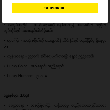
SUBSCRIBE
• မေတ္တာရေး - အချင်းချင်း နားလည်မှုပေးဖို့ လိုအပ်သလို စိတ်ရှည်ရှည်နဲ့
နားထောင်ပေးဖို့ လိုတဲ့နှစ်ပါ။
• အလုပ်အကိုင် - ဘယ်အရာမဆို စနစ်တကျနဲ့ အသေးစိတ် ဂရုစိုက်
လုပ်ကိုင်ရင် အမှားနည်းပါလိမ့်မယ်။
• ငွေကြေး - အသုံးစရိတ်ကို သေချာထိန်းသိမ်းနိုင်ရင် တည်ငြိမ်မှု ရှိနေမှာ
ပါ။
• ကျန်းမာရေး - ညဘက် အိပ်ရေးပျက်တာမျိုး ရှောင်ကြဉ်ပေးပါ။
• Lucky Color - အဝါရောင်၊ အညိုရောင်
• Lucky Number - ၅၊ ၇၊ ၈
ခွေးနှစ်ဖွား (Dog)
• မေတ္တာရေး - တစ်ဦးနဲ့တစ်ဦး ယုံကြည်မှု တည်ဆောက်ခြင်းကသာ