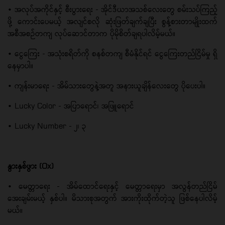
• အလုပ်အကိုင်နှင့် စီးပွားရေး - အိုင်ဒီယာအသစ်လေးတွေ စမ်းသပ်ကြည့်
ဖို့ ကောင်းပေမယ့် အလျင်စလို ဆုံးဖြတ်ချက်ချပြီး စွန့်စားတာမျိုးထက်
အစီအစဉ်တကျ လုပ်ဆောင်တာက ပိုမိုစိတ်ချရပါလိမ့်မယ်။
• ငွေကြေး - အသုံးစရိတ်ကို စနစ်တကျ စီမံနိုင်ရင် ငွေကြေးတည်ငြိမ်မှု ရှိ
နေမှာပါ။
• ကျန်းမာရေး - အိမ်သားတွေနဲ့အတူ အနားယူချိန်လေးတွေ ပိုပေးပါ။
• Lucky Color - အပြာရောင်၊ အဖြူရောင်
• Lucky Number - ၂၊ ၃
နွားနှစ်ဖွား (Ox)
• မေတ္တာရေး - အိမ်ထောင်ရေးနှင့် မေတ္တာရေးမှာ အလွန်တည်ငြိမ်
အေးချမ်းမယ့် နှစ်ပါ။ မိသားစုအတွက် အားကိုးထိုက်တဲ့သူ ဖြစ်နေပါလိမ့်
မယ်။