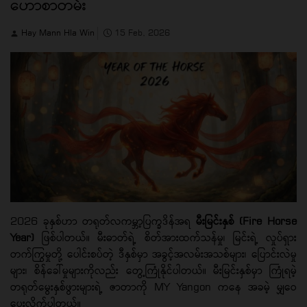
ဟောစာတမ်း
Hay Mann Hla Win
15 Feb, 2026
2026 ခုနှစ်ဟာ တရုတ်လကမ္ဘာ့ပြက္ခဒိန်အရ
မီးမြင်းနှစ် (Fire Horse
Year)
ဖြစ်ပါတယ်။ မီးဓာတ်ရဲ့ စိတ်အားထက်သန်မှု၊ မြင်းရဲ့ လှုပ်ရှား
တက်ကြွမှုတို့ ပေါင်းစပ်တဲ့ ဒီနှစ်မှာ အခွင့်အလမ်းအသစ်များ၊ ပြောင်းလဲမှု
များ၊ စိန်ခေါ်မှုများကိုလည်း တွေ့ကြုံနိုင်ပါတယ်။ မီးမြင်းနှစ်မှာ ကြုံရမဲ့
တရုတ်မွေးနှစ်ဖွားများရဲ့ ဇာတာကို MY Yangon ကနေ အခမဲ့ မျှဝေ
ပေးလိုက်ပါတယ်။