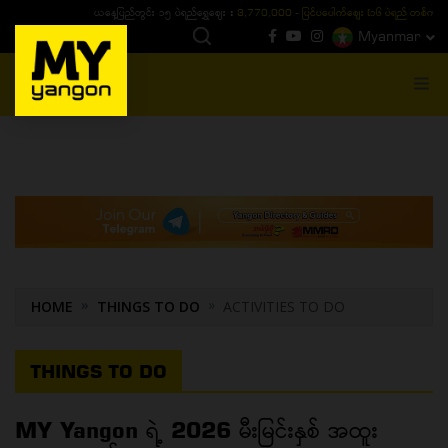
ယနေ့ပြည်တွင်း ၁၅ ပဲရည်ရွှေဈေး :
3,770,000 - ပြင်ပပေါက်စျေး (၁၆ ပဲရည် တစ်ကျပ်
Myanmar
MENU
HOME
THINGS TO DO
ACTIVITIES TO DO
THINGS TO DO
MY Yangon ရဲ့ 2026 မီးမြင်းနှစ် အထူး