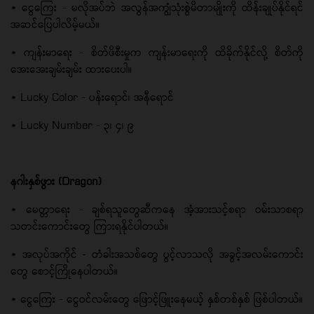
• ငွေကြေး - မလိုအပ်ဘဲ အလွန်အကျွံသုံးစွဲမိတာမျိုးကို ထိန်းချုပ်နိုင်ရင်
အဆင်ပြေပါလိမ့်မယ်။
• ကျန်းမာရေး - စိတ်ဖိစီးမှုက ကျန်းမာရေးကို ထိခိုက်နိုင်လို့ စိတ်ကို
အေးအေးချမ်းချမ်း ထားပေးပါ။
• Lucky Color - ပန်းရောင်၊ အနီရောင်
• Lucky Number - ၃၊ ၄၊ ၉
နဂါးနှစ်ဖွား (Dragon)
• မေတ္တာရေး - ချစ်ရသူတွေဆီကနေ အံ့အားသင့်စရာ ဝမ်းသာစရာ
သတင်းကောင်းတွေ ကြားရနိုင်ပါတယ်။
• အလုပ်အကိုင် - တံခါးအသစ်တွေ ပွင့်လာသလို အခွင့်အလမ်းကောင်း
တွေ စောင့်ကြိုနေပါတယ်။
• ငွေကြေး - ငွေဝင်လမ်းတွေ ဖြောင့်ဖြူးနေမယ့် နှစ်တစ်နှစ် ဖြစ်ပါတယ်။