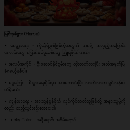
မြင်းနှစ်ဖွား (Horse)
• မေတ္တာရေး - ကိုယ့်ရဲ့နှစ်ဖြစ်တဲ့အတွက် ဘဝရဲ့ အလှည့်အပြောင်း
ကောင်းတွေ၊ ပြောင်းလဲမှုသစ်တွေ ကြုံရနိုင်ပါတယ်။
• အလုပ်အကိုင် - ဦးဆောင်နိုင်စွမ်းတွေ တိုးတက်လာပြီး အသိအမှတ်ပြု
ခံရမယ့်နှစ်ပါ။
• ငွေကြေး - စီးပွားရေးပိုင်းမှာ အားကောင်းပြီး လာဘ်လာဘ ရွှင်လန်းပါ
လိမ့်မယ်။
• ကျန်းမာရေး - အားသွန်ခွန်စိုက် လုပ်ကိုင်တတ်သူဖြစ်လို့ အနားယူဖို့ကို
လည်း ထည့်သွင်းစဉ်းစားပေးပါ။
• Lucky Color - အနီရောင်၊ အစိမ်းရောင်