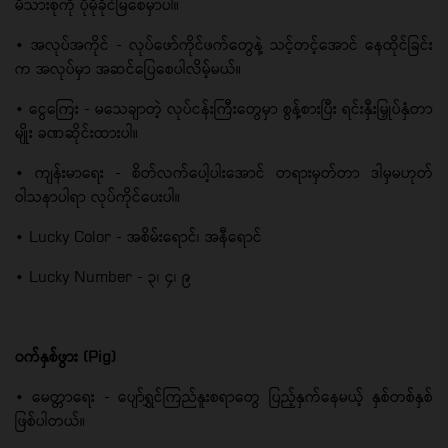
မိသားစုကို ပိုမိုခိုင်မြဲစေမှာပါ။
• အလုပ်အကိုင် - လုပ်ဖော်ကိုင်ဖက်တွေနဲ့ သင့်တင့်အောင် နေထိုင်ခြင်း
က အလုပ်မှာ အဆင်ပြေစေပါလိမ့်မယ်။
• ငွေကြေး - မသေချာတဲ့ လုပ်ငန်းကြီးတွေမှာ စွန့်စားပြီး ရင်းနှီးမြှုပ်နှံတာ
မျိုး ခဏဆိုင်းထားပါ။
• ကျန်းမာရေး - စိတ်လက်ပေါ့ပါးအောင် တရားမှတ်တာ ဒါမှမဟုတ်
ဝါသနာပါရာ လုပ်ကိုင်ပေးပါ။
• Lucky Color - အစိမ်းရောင်၊ အနီရောင်
• Lucky Number - ၃၊ ၄၊ ၉
ဝက်နှစ်ဖွား (Pig)
• မေတ္တာရေး - ပျော်ရွှင်ကြည်နူးစရာတွေ ပြည့်နှက်နေမယ့် နှစ်တစ်နှစ်
ဖြစ်ပါတယ်။