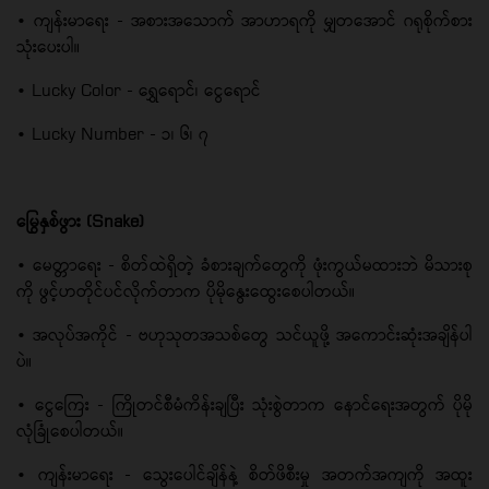
• ကျန်းမာရေး - အစားအသောက် အာဟာရကို မျှတအောင် ဂရုစိုက်စား
သုံးပေးပါ။
• Lucky Color - ရွှေရောင်၊ ငွေရောင်
• Lucky Number - ၁၊ ၆၊ ၇
မြွေနှစ်ဖွား (Snake)
• မေတ္တာရေး - စိတ်ထဲရှိတဲ့ ခံစားချက်တွေကို ဖုံးကွယ်မထားဘဲ မိသားစု
ကို ဖွင့်ဟတိုင်ပင်လိုက်တာက ပိုမိုနွေးထွေးစေပါတယ်။
• အလုပ်အကိုင် - ဗဟုသုတအသစ်တွေ သင်ယူဖို့ အကောင်းဆုံးအချိန်ပါ
ပဲ။
• ငွေကြေး - ကြိုတင်စီမံကိန်းချပြီး သုံးစွဲတာက နောင်ရေးအတွက် ပိုမို
လုံခြုံစေပါတယ်။
• ကျန်းမာရေး - သွေးပေါင်ချိန်နဲ့ စိတ်ဖိစီးမှု အတက်အကျကို အထူး