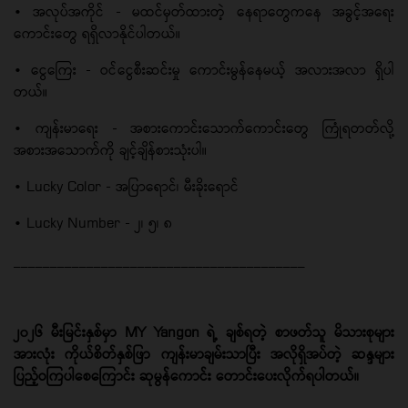
• အလုပ်အကိုင် - မထင်မှတ်ထားတဲ့ နေရာတွေကနေ အခွင့်အရေး
ကောင်းတွေ ရရှိလာနိုင်ပါတယ်။
• ငွေကြေး - ဝင်ငွေစီးဆင်းမှု ကောင်းမွန်နေမယ့် အလားအလာ ရှိပါ
တယ်။
• ကျန်းမာရေး - အစားကောင်းသောက်ကောင်းတွေ ကြုံရတတ်လို့
အစားအသောက်ကို ချင့်ချိန်စားသုံးပါ။
• Lucky Color - အပြာရောင်၊ မီးခိုးရောင်
• Lucky Number - ၂၊ ၅၊ ၈
________________________________________
၂၀၂၆ မီးမြင်းနှစ်မှာ MY Yangon ရဲ့ ချစ်ရတဲ့ စာဖတ်သူ မိသားစုများ
အားလုံး ကိုယ်စိတ်နှစ်ဖြာ ကျန်းမာချမ်းသာပြီး အလိုရှိအပ်တဲ့ ဆန္ဒများ
ပြည့်ဝကြပါစေကြောင်း ဆုမွန်ကောင်း တောင်းပေးလိုက်ရပါတယ်။