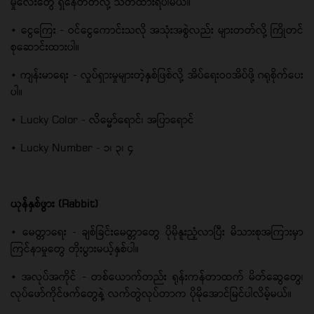
မှုလေးတွေ ရှိနေတတ်လို့ သတိထားရပါမယ်။
• ငွေကြေး - ဝင်ငွေကောင်းသလို အသုံးအစွဲလည်း များတတ်လို့ ကြိုတင်
စုဆောင်းထားပါ။
• ကျန်းမာရေး - လှုပ်ရှားမှုများတဲ့နှစ်ဖြစ်လို့ အိပ်ရေးဝဝအိပ်ဖို့ ဂရုစိုက်ပေး
ပါ။
• Lucky Color - လိမ္မော်ရောင်၊ အပြာရောင်
• Lucky Number - ၁၊ ၃၊ ၄
ယုန်နှစ်ဖွား (Rabbit)
• မေတ္တာရေး - ချစ်ခြင်းမေတ္တာတွေ ပိုမိုနူးညံ့လာပြီး မိသားစုအကြားမှာ
ကြင်နာမှုတွေ တိုးပွားမယ့်နှစ်ပါ။
• အလုပ်အကိုင် - တစ်ယောက်တည်း ရုန်းကန်တာထက် မိတ်ဆွေတွေ၊
လုပ်ဖော်ကိုင်ဖက်တွေနဲ့ လက်တွဲလုပ်တာက ပိုမိုအောင်မြင်ပါလိမ့်မယ်။