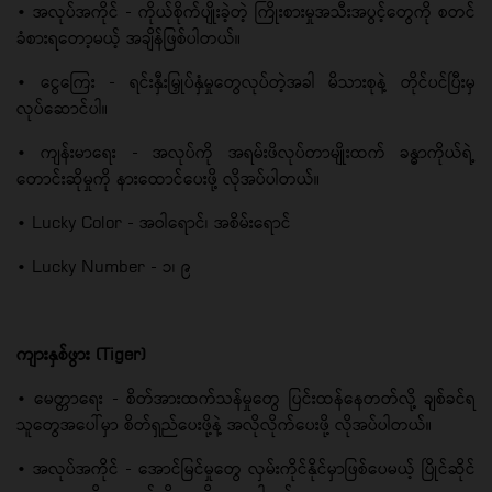
• အလုပ်အကိုင် - ကိုယ်စိုက်ပျိုးခဲ့တဲ့ ကြိုးစားမှုအသီးအပွင့်တွေကို စတင်
ခံစားရတော့မယ့် အချိန်ဖြစ်ပါတယ်။
• ငွေကြေး - ရင်းနှီးမြှုပ်နှံမှုတွေလုပ်တဲ့အခါ မိသားစုနဲ့ တိုင်ပင်ပြီးမှ
လုပ်ဆောင်ပါ။
• ကျန်းမာရေး - အလုပ်ကို အရမ်းဖိလုပ်တာမျိုးထက် ခန္ဓာကိုယ်ရဲ့
တောင်းဆိုမှုကို နားထောင်ပေးဖို့ လိုအပ်ပါတယ်။
• Lucky Color - အဝါရောင်၊ အစိမ်းရောင်
• Lucky Number - ၁၊ ၉
ကျားနှစ်ဖွား (Tiger)
• မေတ္တာရေး - စိတ်အားထက်သန်မှုတွေ ပြင်းထန်နေတတ်လို့ ချစ်ခင်ရ
သူတွေအပေါ်မှာ စိတ်ရှည်ပေးဖို့နဲ့ အလိုလိုက်ပေးဖို့ လိုအပ်ပါတယ်။
• အလုပ်အကိုင် - အောင်မြင်မှုတွေ လှမ်းကိုင်နိုင်မှာဖြစ်ပေမယ့် ပြိုင်ဆိုင်