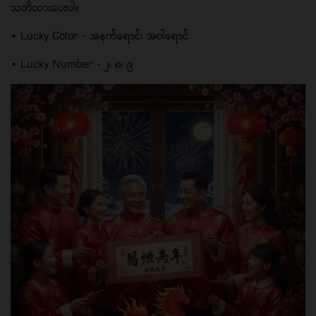
သတိထားပေးပါ။
• Lucky Color - အနက်ရောင်၊ အဝါရောင်
• Lucky Number - ၂၊ ၈၊ ၉