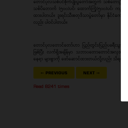
တောင်ပုလသစ်ပင်စိုက်ပျိုးပွဲတော်အတွက် သစ်တောဦးစီးဌာ
သစ်ပိတောက် (၅၀၀)ပင်၊ ထောက်ကြံ့(၅၀၀)ပင်၊ ကညင် (
ထားပါတယ်။ ဒူးရင်းသီးစတုဒိသာပွဲတော်မှာ နိုင်ငံကျော် 
လည်း ပါဝင်ပါတယ်။
တောင်ပုလတောင်တော်ဟာ ပြည်တွင်း/ပြည်ပခရီးသွားတွေက
ဖြစ်ပြီး လက်ရှိအချိန်မှာ သဘာ၀တောတောင်အလှအပတွေန
နေရာ များစွာကို ဖော်ဆောင်ထားတယ်လို့လည်း သိရပါတ
⇐ PREVIOUS
NEXT
⇒
Read 8241 times