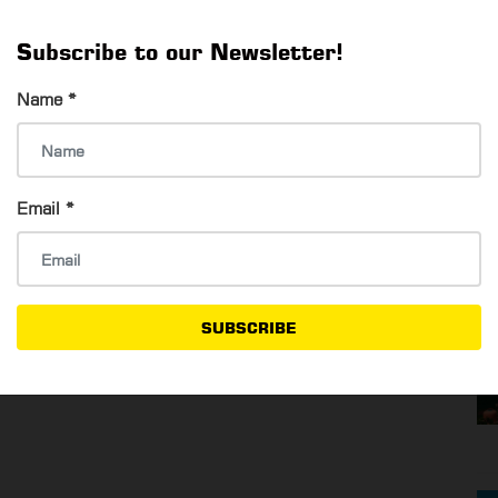
န၊ ဝန်ကြီးရုံးမှ ခရေ (၅၀၀)ပင်၊ ကံကော် (၇၀၀)ပင်၊ ငုဝါ(၅၀၀)ပင်၊
၁၀၀၀)ပင်၊ အင်ကြင်း (၁၅၀၀)ပင်၊ မဟော်ဂနီ (၁၅၀၀)ပင် လှူဒါန်း
Subscribe to our Newsletter!
တေးသံရှင်တွေမှ တေးသီချင်းများနဲ့ သီဆိုဖျော်ဖြေသွားမယ့် အစီအစဉ်
Name
*
ို ဆွဲဆောင်ထားနိုင်တဲ့ ပြင်ဦးလွင်မြို့ရဲ့ အထင်ကရ နေရာတစ်ခု
ဲ့ တိမ်ပင်လယ်ကို လှပစွာခံစားနိုင်စေဖို့အတွက်လည်း အပန်းဖြေ
Email
*
ယ်။
SUBSCRIBE