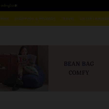
၆ ပဲရည် တစ်ကျပ်သား)
ယ
RINK
SHOPPING & PROMOS
TRAVEL
ENTERTAINME