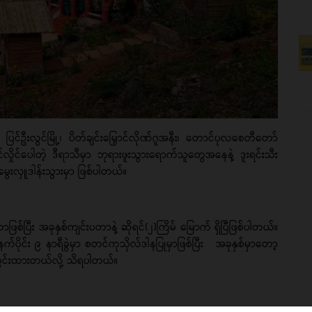
ပြင်ဦးလွင်မြို့၊ ပိတ်ချင်းမြှောင်လိုဏ်ဂူအနီး၊ တောင်ပုလစေတီတော်
ုင်လှိုင်ပေါတဲ့ ဒီရာသီမှာ ဘုရားဖူးသွားရောက်သူတွေအနေနဲ့ ဒူးရင်းသီး
းမွေးလှူဒါန်းသွားမှာ ဖြစ်ပါတယ်။
စ်ပြီး အခုနှစ်ကျင်းပတာနဲ့ ဆိုရင်(၂)ကြိမ် မြောက် ရှိပြီဖြစ်ပါတယ်။
ပိုင်း ၉ နာရီခွဲမှာ စတင်ကုသိုလ်ဒါနပြုမှာဖြစ်ပြီး အခုနှစ်မှာတော့
့်သွင်းထားတယ်လို့ သိရပါတယ်။