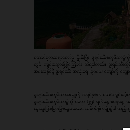
တောင်ပုလဆရာတော်မှ ဦးစီးပြီး ဒူရင်းသီးစတုဒီသာပွဲကို 
တွင် ကျင်းပသွားဖို့ရှိကြောင်း သိရပါတယ်။ ဒူးရင်းသီးလှိ
အ၀စားနိုင်ဖို့ ဒူးရင်းသီး အလုံးရေ (၃၀၀၀) ကျော်ကို ကျွေ
ဒူးရင်းသီးစတုဒိသာအလှူကို အရင်နှစ်က စတင်ကျင်းပခဲ့တာဖြ
ဒူးရင်းသီးစတုဒိသာပွဲကို မေလ (၂၅) ရက်နေ့ စနေနေ့၊ မနက်
ထူးထူးခြားခြားဖြစ်သွားအောင် သစ်ပင်စိုက်ပျိုးပွဲပါ ထည