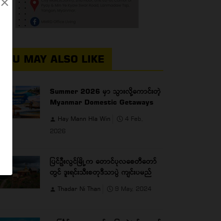
×
YOU MAY ALSO LIKE
Summer 2026 မှာ သွားလို့ကောင်းတဲ့
Myanmar Domestic Getaways
Hay Mann Hla Win
4 Feb,
2026
ပြင်ဦးလွင်မြို့က တောင်ပုလစေတီတော်
တွင် ဒူးရင်းသီးစတုဒီသာပွဲ ကျင်းပမည်
Thadar Ni Than
9 May, 2024