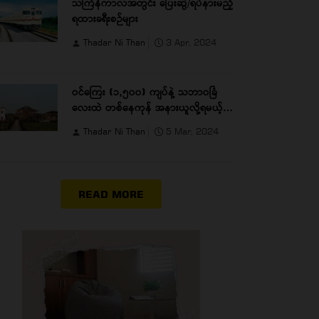
သင်္ကြန်ကာလအတွင်း ပြေးဆွဲ/ရပ်နားမည့်
ရထားခရီးစဉ်များ
Thadar Ni Than
3 Apr, 2024
ဝင်ကြေး (၁,၅၀၀) ကျပ်နဲ့ သဘာ၀ခြံ
လေးထဲ တစ်နေကုန် အနားယူလို့ရမယ့်
TM Farm
Thadar Ni Than
5 Mar, 2024
READ MORE