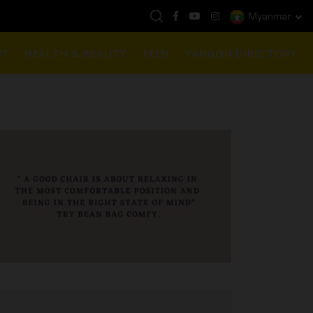
Myanmar
နေ့ကမ္ဘာ့ရွှေဈေး :
$1901 ( တစ်အောင်စလျှင် )
NT
HEALTH & BEAUTY
TECH
YANGON DIRECTORY