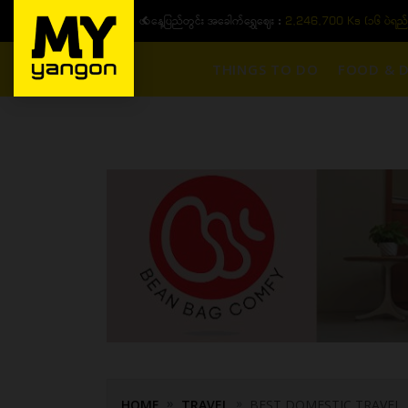
ယနေ့ပြည်တွင်း ၁၅ ပဲရည်ရွှေဈေး :
3,770,000 - ပြင်ပပေါက်စျေး (၁
THINGS TO DO
FOOD & D
HOME
TRAVEL
BEST DOMESTIC TRAVEL