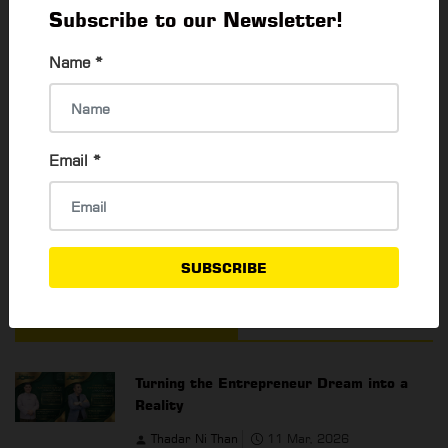
Subscribe to our Newsletter!
Name
*
Email
*
SUBSCRIBE
YOU MAY ALSO LIKE
Turning the Entrepreneur Dream into a
Reality
Thadar Ni Than
11 Mar, 2026