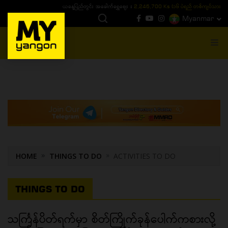
ယနေ့ပြည်တွင်း ၁၅ ပဲရည်ရွှေဈေး :
3,770,000 - ပြင်ပပေါက်စျေး (၁၆ ပဲရည် တစ်ကျပ်
Myanmar
MENU
HOME
THINGS TO DO
ACTIVITIES TO DO
THINGS TO DO
သင်္ကြန်ပိတ်ရက်မှာ စိတ်ကြိုက်ခုန်ပေါက်ကစားလို့