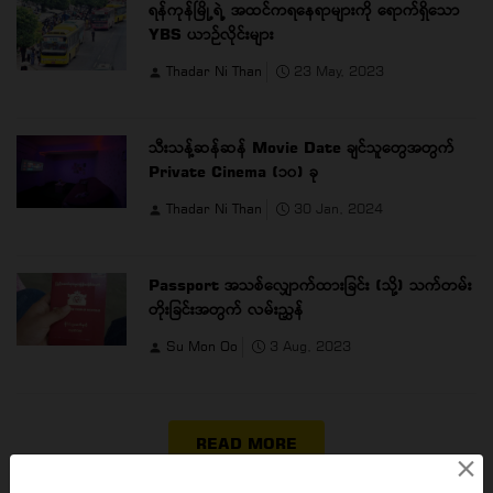
ရန်ကုန်မြို့ရဲ့ အထင်ကရနေရာများကို ရောက်ရှိသော
YBS ယာဉ်လိုင်းများ
Thadar Ni Than
23 May, 2023
သီးသန့်ဆန်ဆန် Movie Date ချင်သူတွေအတွက်
Private Cinema (၁၀) ခု
Thadar Ni Than
30 Jan, 2024
Passport အသစ်လျှောက်ထားခြင်း (သို့) သက်တမ်း
တိုးခြင်းအတွက် လမ်းညွှန်
Su Mon Oo
3 Aug, 2023
READ MORE
×