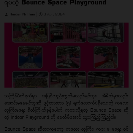
ရမယ့် Bounce Space Playground
Thadar Ni Than
3 Apr, 2024
သင်္ကြန်ပိတ်ရက်မှာ အပြင်လည်းထွက်မလည်ချင်ဘူး၊ အိမ်ထဲမှာလည်း
အောင်းမနေချင်ဘူးဆို ဖွင့်ထားတာ (၅) ရက်လောက်ပဲရှိသေးတဲ့ ကလေး
လူကြီးမရွေး စိတ်ကြိုက်ခုန်ပေါက် ကစားလို့ရတဲ့ Bounce Space ဆို
တဲ့ Indoor Playground ကို ခေတ်မီအောင် သွားကြည့်ကြည့်ပါ။
Bounce Space ဆိုတာကတော့ ကလေး လူကြီး၊ ကျား မ မရွေး ဝင်