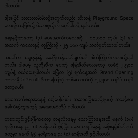
ပါတယ်။
ဒါ့အပြင် သားသားမီးမီးတို့အတွက်လည်း သီးသန့် Playground Space
လေးရှိတာဖြစ်လို့ မိသားစုလိုက် ပျော်ပါးလို့ ရပါတယ်။
စျေးနှုန်းကတော့ (၃) ပေအောက်ကလေးဆို - ၁၀,၀၀၀ ကျပ်၊ (၃) ပေ
အထက် ကလေးနှင့် လူကြီးဆို - ၂၅,၀၀၀ ကျပ် သတ်မှတ်ထားပါတယ်။
အပေါ်က စျေးနှုန်းနဲ့ အချိန်ကန့်သတ်ချက်မရှိ စိတ်ကြိုက်ကစားလို့ရပါ
တယ်။ ဒါပေမဲ့ သူတို့ဆီက ပေးတဲ့ ခြေအိတ်လေးတော့ တစ်စုံ ၂,၅၀၀
ကျပ်နဲ့ ဝယ်ပေးရပါတယ်။ ဧပြီလ (၅) ရက်နေ့အထိ Grand Opening
ကာလမို့ 50% off ရှိတာကြောင့် တစ်ယောက်ကို ၁၂,၅၀၀ ကျပ်ပဲ ကျပါ
တော့မယ်။
စားသောက်စရာအနေနဲ့ ပေါ့ပေါ့ပါးပါး အဆာပြေစားလို့ရမယ့် အသင့်စား
ခေါက်ဆွဲဘူးတွေနဲ့ အအေးအစုံတို့ပဲ ရပါတယ်။
ကစားကွင်းဖွင့်ချိန်ကတော့ တနင်္လာနေ့မှ သောကြာနေ့အထိ မနက် (၁၀)
နာရီကနေ ည (၈) နာရီအထိ ဖွင့်ပြီး စနေ၊ တနင်္ဂနွေနဲ့ အစိုးရရုံးပိတ်ရက်
တွေမှာ မနက် (၉) နာရီကနေ ည (၈) နာရီအထိ ဖွင့်ပါတယ်။