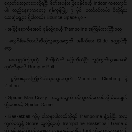
ရောက်ဆော့ကစားလို့ရပြီး စိတ်အပန်းပြေစေနိုင်မယ့် Indoor ကစားကွင်း
ပါ။ တည်နေရာကတော့ ရန်ကုန်မြို့၊ ၉ မိုင်၊ တော်ဝင်လမ်း၊ ဝိတိုရိယ
ဆေးရုံရှေ့မှာ ရှိပါတယ်။ Bounce Space မှာ -
- အမြင့်ရောက်အောင် ခုန်လို့ရမယ့် Trampoline အကြမ်းစားကြီးတွေ
- လျှော်စီးချင်တယ်ဆိုတဲ့သူတွေအတွက် အမိုက်စား Slide လျှောကြီး
တွေ
- မကျေနပ်တဲ့သူကို စိတ်ကြိုက် ပြေးတိုက်ပြီး လွင့်ထွက်သွားအောင်
လုပ်လို့ရမယ့် Bumper Ball
- စွန့်စားရတာကြိုက်တဲ့သူတွေအတွက် Mountain Climbing နဲ့
Zipline
- Spider Man Crazy တွေအတွက် ပင့်ကူတစ်ကောင်လို ခံစားချက်
မျိုးပေးမယ့် Spider Game
- Basketball ကိုမှ ဝါသနာပါတယ်ဆိုရင် Trampoline နဲ့ခုန်ပြီး အလှ
ကွက်တွေနဲ့ Score ယူလို့ရမယ့် Trampoline Basketball Game စ
တဲ့ ရင်ခုန်စိတ်လှုပ်ရှားစရာ ကစားနည်းပေါင်း (၁၀) မျိုးကျော်လောက် ရှိ