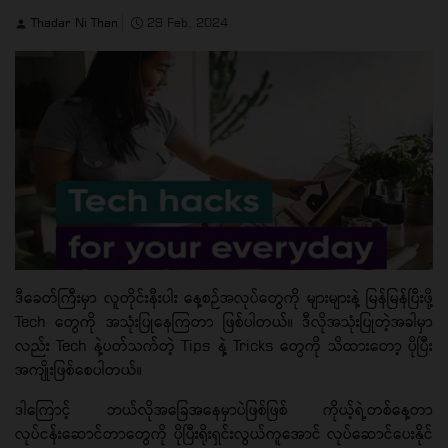
Thadar Ni Than
29 Feb, 2024
ဒီခေတ်ကြီးမှာ လူတိုင်းနီးပါး နေ့စဉ်အလုပ်တွေကို များများနဲ့ မြန်မြန်ပြီးဖို့
Tech တွေကို အသုံးပြုနေကြတာ ဖြစ်ပါတယ်။ ဒီလိုအသုံးပြုတဲ့အခါမှာ
လည်း Tech နဲ့ပတ်သက်တဲ့ Tips နဲ့ Tricks တွေကို သိထားတော့ ပိုပြီး
အကျိုးဖြစ်စေပါတယ်။
ဒါကြောင့် ဘယ်လိုအခြေအနေမှာပဲဖြစ်ဖြစ် ကိုယ့်ရဲ့တစ်နေ့တာ
လုပ်ငန်းဆောင်တာတွေကို ပိုပြီးရိုးရှင်းလွယ်ကူအောင် လုပ်ဆောင်ပေးနိုင်