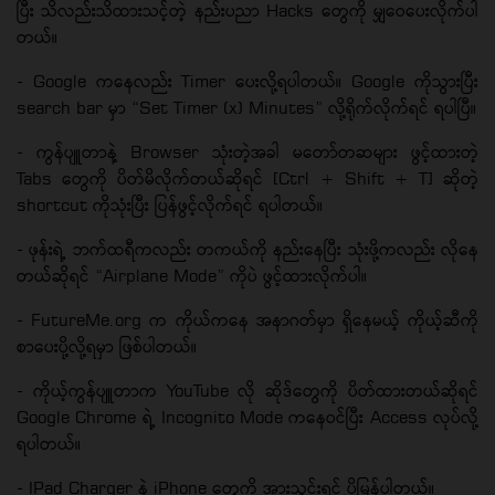
ပြီး သိလည်းသိထားသင့်တဲ့ နည်းပညာ Hacks တွေကို မျှဝေပေးလိုက်ပါ
တယ်။
- Google ကနေလည်း Timer ပေးလို့ရပါတယ်။ Google ကိုသွားပြီး
search bar မှာ “Set Timer (x) Minutes” လို့ရိုက်လိုက်ရင် ရပါပြီ။
- ကွန်ပျူတာနဲ့ Browser သုံးတဲ့အခါ မတော်တဆများ ဖွင့်ထားတဲ့
Tabs တွေကို ပိတ်မိလိုက်တယ်ဆိုရင် [Ctrl + Shift + T] ဆိုတဲ့
shortcut ကိုသုံးပြီး ပြန်ဖွင့်လိုက်ရင် ရပါတယ်။
- ဖုန်းရဲ့ ဘက်ထရီကလည်း တကယ်ကို နည်းနေပြီး သုံးဖို့ကလည်း လိုနေ
တယ်ဆိုရင် “Airplane Mode” ကိုပဲ ဖွင့်ထားလိုက်ပါ။
- FutureMe.org က ကိုယ်ကနေ အနာဂတ်မှာ ရှိနေမယ့် ကိုယ့်ဆီကို
စာပေးပို့လို့ရမှာ ဖြစ်ပါတယ်။
- ကိုယ့်ကွန်ပျူတာက YouTube လို ဆိုဒ်တွေကို ပိတ်ထားတယ်ဆိုရင်
Google Chrome ရဲ့ Incognito Mode ကနေဝင်ပြီး Access လုပ်လို့
ရပါတယ်။
- IPad Charger နဲ့ iPhone တွေကို အားသွင်းရင် ပိုမြန်ပါတယ်။