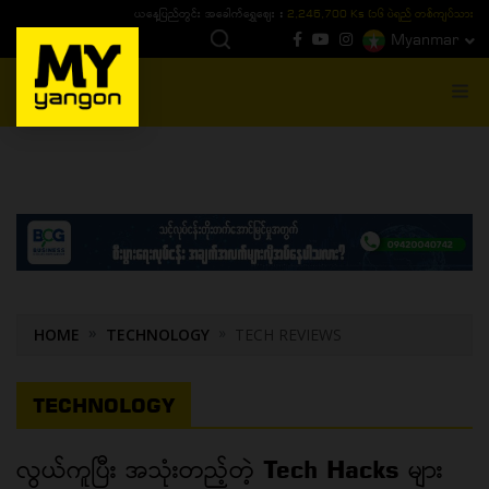
ယနေ့ပြည်တွင်း ၁၅ ပဲရည်ရွှေဈေး :
3,770,000 - ပြင်ပပေါက်စျေး (၁၆ ပဲရည် တစ်ကျပ်
Myanmar
MENU
HOME
TECHNOLOGY
TECH REVIEWS
TECHNOLOGY
လွယ်ကူပြီး အသုံးတည့်တဲ့ Tech Hacks များ