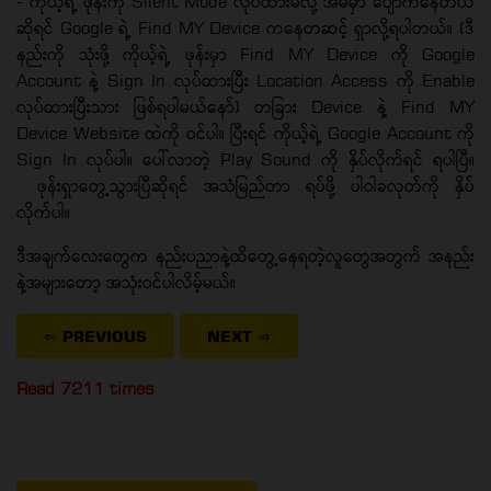
- ကိုယ့်ရဲ့ ဖုန်းကို Silent Mode လုပ်ထားမိလို့ အိမ်မှာ ပျောက်နေတယ်
ဆိုရင် Google ရဲ့ Find MY Device ကနေတဆင့် ရှာလို့ရပါတယ်။ (ဒီ
နည်းကို သုံးဖို့ ကိုယ့်ရဲ့ ဖုန်းမှာ Find MY Device ကို Google
Account နဲ့ Sign In လုပ်ထားပြီး Location Access ကို Enable
လုပ်ထားပြီးသား ဖြစ်ရပါမယ်နော်) တခြား Device နဲ့ Find MY
Device Website ထဲကို ဝင်ပါ။ ပြီးရင် ကိုယ့်ရဲ့ Google Account ကို
Sign In လုပ်ပါ။ ပေါ်လာတဲ့ Play Sound ကို နှိပ်လိုက်ရင် ရပါပြီ။
ဖုန်းရှာတွေ့သွားပြီဆိုရင် အသံမြည်တာ ရပ်ဖို့ ပါဝါခလုတ်ကို နှိပ်
လိုက်ပါ။
ဒီအချက်လေးတွေက နည်းပညာနဲ့ထိတွေ့နေရတဲ့လူတွေအတွက် အနည်း
နဲ့အများတော့ အသုံးဝင်ပါလိမ့်မယ်။
⇐ PREVIOUS
NEXT
⇒
Read 7211 times