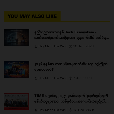
YOU MAY ALSO LIKE
နည်းပညာဂေဟစနစ် Tech Ecosystem -
သက်သောင့်သက်သာရှိမှုလား၊ ရွှေလက်ထိပ် ခတ်ခံရ
ခြင်းလား
Hay Mann Hla Win
12 Jan, 2026
၂၀၂၆ ခုနှစ်မှာ ဘယ်ဖုန်းအမှတ်တံဆိပ်တွေ လူကြိုက်
များလာမလဲ?
Hay Mann Hla Win
7 Jan, 2026
TIME မဂ္ဂဇင်းမှ ၂၀၂၅ ခုနှစ်အတွက် 'ဉာဏ်ရည်တုကို
ဖန်တီးသူများ'အား တစ်နှစ်တာအကောင်းဆုံးပုဂ္ဂိုလ်
(အစုအဖွဲ့) အဖြစ် သတ်မှတ်
Hay Mann Hla Win
12 Dec, 2025