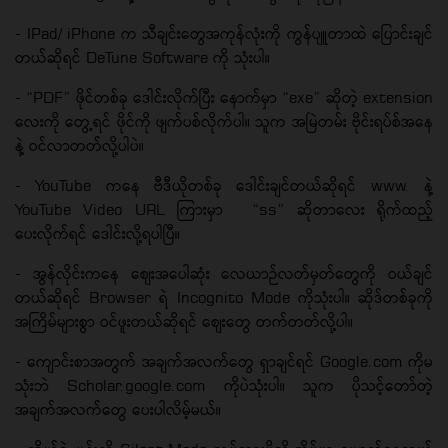
- IPad/ iPhone က သီချင်းတွေအကုန်လုံးကို ကွန်ပျူတာထဲ ပြောင်းချင်
တယ်ဆိုရင် DeTune Software ကို သုံးပါ။
- “PDF” ဖိုင်တစ်ခု ဒေါင်းလိုက်ပြီး နောက်မှာ “exe” ဆိုတဲ့ extension
လေးကို တွေ့ရင် ဖိုင်ကို ဖျက်ပစ်လိုက်ပါ။ သူက အမြဲတမ်း ဗိုင်းရပ်စ်အနေ
နဲ့ ဝင်လာတတ်လို့ပါပဲ။
- YouTube ကနေ ဗီဒီယိုတစ်ခု ဒေါင်းချင်တယ်ဆိုရင် www. နဲ့
YouTube Video URL ကြားမှာ “ss” ဆိုတာလေး ရိုက်ထည့်
ပေးလိုက်ရင် ဒေါင်းလို့ရပါပြီ။
- အွန်လိုင်းကနေ စျေးအပေါဆုံး လေယာဉ်လတ်မှတ်တွေကို ဝယ်ချင်
တယ်ဆိုရင် Browser ရဲ Incognito Mode ကိုသုံးပါ။ ဆိုဒ်တစ်ခုကို
အကြိမ်များစွာ ဝင်ဖူးတယ်ဆိုရင် စျေးတွေ တက်တတ်လို့ပါ။
- ကျောင်းစာအတွက် အချက်အလက်တွေ ရှာချင်ရင် Google.com ကိုမ
သုံးဘဲ Scholar.google.com ကိုပဲသုံးပါ။ သူက ပိုသင့်တော်တဲ့
အချက်အလက်တွေ ပေးပါလိမ့်မယ်။