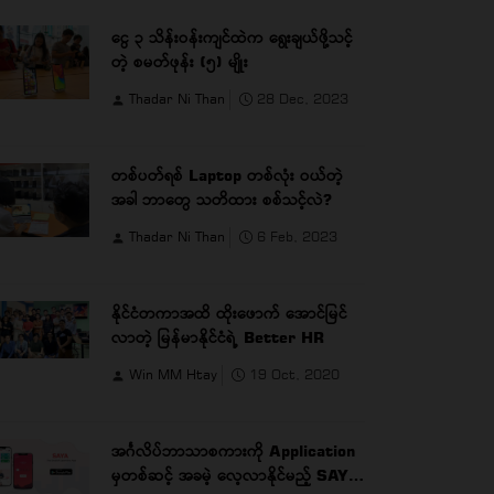
ငွေ ၃ သိန်းဝန်းကျင်ထဲက ရွေးချယ်ဖို့သင့်
တဲ့ စမတ်ဖုန်း (၅) မျိုး
Thadar Ni Than
28 Dec, 2023
တစ်ပတ်ရစ် Laptop တစ်လုံး ဝယ်တဲ့
အခါ ဘာတွေ သတိထား စစ်သင့်လဲ?
Thadar Ni Than
6 Feb, 2023
နိုင်ငံတကာအထိ ထိုးဖောက် အောင်မြင်
လာတဲ့ မြန်မာနိုင်ငံရဲ့ Better HR
Win MM Htay
19 Oct, 2020
အင်္ဂလိပ်ဘာသာစကားကို Application
မှတစ်ဆင့် အခမဲ့ လေ့လာနိုင်မည့် SAYA: