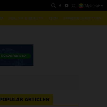
Myanmar
နေ့ကမ္ဘာ့ရွှေဈေး :
$1901 ( တစ်အောင်စလျှင် )
NT
HEALTH & BEAUTY
TECH
YANGON DIRECTORY
POPULAR ARTICLES