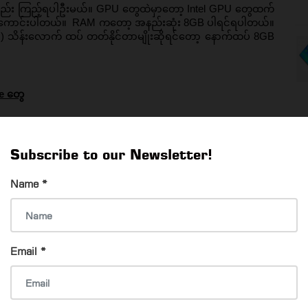
း ကြည့်ရပါဦးမယ်။ GPU တွေထဲမှာတော့ Intel GPU တွေထက် 
ပိုကောင်းပါတယ်။  RAM ကတော့ အနည်းဆုံး 8GB ပါရင်ရပါတယ်။ 
၂) သိန်းလောက် ထပ် တတ်နိုင်တာမျိုးဆိုရင်တော့ နောက်ထပ် 8GB 
e တွေ
ှစ် ၆ နှစ်တုန်းက ထွက်ထားတဲ့ Processor တွေပဲ ရမှာပါ။ 8th 
ို သုံးလို့ရတာကြောင့် တချို့ Software တွေသွင်းလို့ မရတာမျိုး
Subscribe to our Newsletter!
ဲ့ Software Version တွေကို Website တွေမှာလိုက်ရှာပြီး သုံး
Name
*
ွေ မကောင်းတော့တာ၊ Trackpad က ရွှေ့လို့မရတော့တာမျိုးတွေ
Email
*