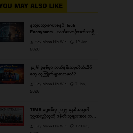
YOU MAY ALSO LIKE
နည်းပညာဂေဟစနစ် Tech
Ecosystem - သက်သောင့်သက်သာရှိမှု
လား၊ ရွှေလက်ထိပ် ခတ်ခံရခြင်းလား
Hay Mann Hla Win
12 Jan,
2026
၂၀၂၆ ခုနှစ်မှာ ဘယ်ဖုန်းအမှတ်တံဆိပ်
တွေ လူကြိုက်များလာမလဲ?
Hay Mann Hla Win
7 Jan,
2026
TIME မဂ္ဂဇင်းမှ ၂၀၂၅ ခုနှစ်အတွက်
'ဉာဏ်ရည်တုကို ဖန်တီးသူများ'အား တစ်
နှစ်တာအကောင်းဆုံးပုဂ္ဂိုလ် (အစုအဖွဲ့)
Hay Mann Hla Win
12 Dec,
အဖြစ် သတ်မှတ်