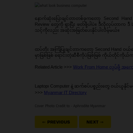
နောက်ဆုံးပြောချင်တာတစ်ခုကတော့ Second Hand  
Review တွေကို ရှာပြီး ဖတ်ဖို့ပါပဲ။ ဒီလိုလုပ်တာက ဒီ
သင့်ကိုလည်း အဆုံးအဖြတ်ပေးနိုင်ပါလိမ့်မယ်။ 
ထပ်တိုး အကြံပြုချင်တာကတော့ Second Hand ဝယ်တေ
မှာဖြစ်ဖြစ် ရောင်းတဲ့ဆီစီကိုပဲဖြစ်ဖြစ် ကိုယ်တိုင်က
Related Article >>> 
Work From Home လုပ်ဖို့ အကောင
Laptop၊ Computer နဲ့ ဆက်စပ်ပစ္စည်းတွေ ဝယ်ယူနိုင်မယ
>>> 
Myanmar IT Directory
Cover Photo Credit to - Aphrodite Myanmar
⇐ PREVIOUS
NEXT
⇒