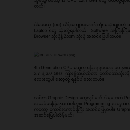
သူတွေကတော့ i3 CPU 12th Gen တွေ ဝယ်လို့ရပါတယ
တယ်။ 
ဒါပေမယ့် (၁၀) သိန်းကျော်လောက်ကြီး မသုံးချင်တဲ
Laptop တွေ သုံးလို့ရပါတယ်။ Software အကြီးကြီး
Browser သုံးဖို့နဲ့ Zoom သုံးဖို့ အဆင်ပြေပါတယ်။ 
4th Generation CPU တွေက ပြောရရင်တော့ ၁၀ နှစ်သ
2.7 နဲ့ 3.0 GHz ကြားရှိတယ်ဆိုတာ တော်တော်သုံ
လေးတွေပါ ဆော့လို့ ရနိုင်ပါသေးတယ်။ 
သင်က Graphic Design တွေလုပ်မယ် ဒါမှမဟုတ် Prog
အဆင်မပြေလောက်ပါဘူး။ Programming အတွက်ကတော
ကတော့ ကောင်းကောင်းကြီး အဆင်ပြေမှာပါ။ Graphic
အဆင်ပြေပါလိမ့်မယ်။ 