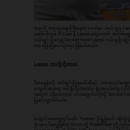
အခုလို အရာရာဈေးကြီးနေတဲ့ ခေတ်မှာ ဘယ်သူမှ Lapto
မထင်ပါဘူး။ i5 Core နဲ့ Laptop တွေတောင် အသစ်ဈေးက
ဝယ်ချင်သူတွေနဲ့ Second Hand Laptop ဝယ်ယူဖို့ 
တာ ပြောပြပေးသွားမှာ ဖြစ်ပါတယ်။ 
Laptop ဘာလို့လိုတာလဲ
ဒီမေးခွန်းကို ထပ်ရှင်းပြရမယ်ဆိုရင် ဘာအလုပ်တွေ
ကျောင်းစာတွေ သင်ဖို့လို့တာလား၊ ရုံးအလုပ်တွေ လုပ်
အတွက် လိုတာလား။ ဘာအတွက်ပဲလိုလို Second Hand
ပြပေးသွားပါမယ်။ 
ကျောင်းစာတွေလုပ်မယ်၊ Youtube ကြည့်မယ် ဆိုတဲ့
ရုံးအလုပ်တွေဖြစ်တဲ့ Excel တို့ PowerPoint တို့ လု