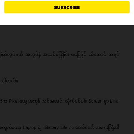
Advertisement
SUBSCRIBE
 >>>
HTUN TAUK (H.T)
ယ်လုပ်မယ့် အလုပ်နဲ့ အဆင်ပြေနိုင်၊ မပြေနိုင် သိအောင် အရင်
င်းပါတယ်။ 
ဲက Pixel တွေ အကုန် လင်းမလင်း လိုက်စစ်ပါ။ Screen မှာ Line 
ငံအတွက်တော့ Laptop ရဲ့  Battery Life က တော်တော် အရေးကြီးပါ