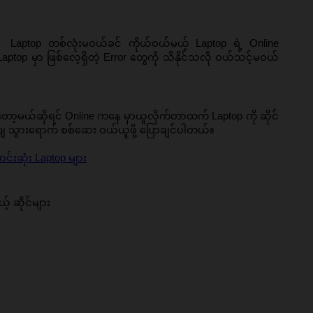
Laptop တစ်လုံးမဝယ်ခင် ကိုယ်ဝယ်မယ့် Laptop ရဲ့ Online 
 Laptop မှာ ဖြစ်လေ့ရှိတဲ့ Error တွေကို သိနိုင်သလို ဝယ်သင့်မဝယ်
ာ့မယ်ဆိုရင် Online ကနေ မှာယူလိုက်တာထက် Laptop ကို ဆိုင်
ိုယ်ကျ သွားရောက် စစ်ဆေး ဝယ်ယူဖို့ ပြောချင်ပါတယ်။
်းဆုံး Laptop များ
့် ဆိုင်များ