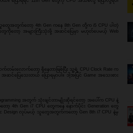
်။ ပြောရရင် 12th Gen တွေကို CPU အသစ်လို့ ပြောလို့ရပါ
့ သူတွေအတွက်တော့ 4th Gen ကနေ 8th Gen တို့က i5 CPU ပါတဲ့ 
တွေကိုတော့ အများကြီးသုံးဖို့ အဆင်ပြေမှာ မဟုတ်ပေမယ့် Web 
က်တမ်းလောက်တော့ ရှိနေတာဖြစ်ပြီး သူ့ရဲ့ CPU Clock Rate က 
းလို့ အဆင်ပြေသေးတယ် ပြောရမှာပါ။ ဒါ့အပြင် Game အသေးစား
ramming အတွက် သုံးချင်တာမျိုးဆိုရင်တော့ အပေါ်က CPU နဲ့ 
့ 4th Gen i7 CPU တွေကနေ နောက်ပိုင်း Generation တွေ
 Design လုပ်မယ့် သူတွေအတွက်ကတော့ Gen 8th i7 CPU နဲ့မှ 