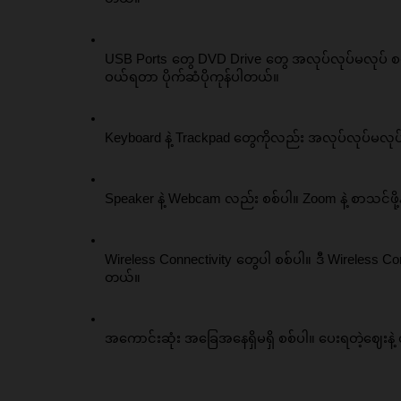
USB Ports တွေ DVD Drive တွေ အလုပ်လုပ်မလုပ် စစ်ပ
ဝယ်ရတာ ပိုက်ဆံပိုကုန်ပါတယ်။ 
Keyboard နဲ့ Trackpad တွေကိုလည်း အလုပ်လုပ်မလုပ်
Speaker နဲ့ Webcam လည်း စစ်ပါ။ Zoom နဲ့ စာသင်ဖို့
Wireless Connectivity တွေပါ စစ်ပါ။ ဒီ Wireless Conn
တယ်။ 
အကောင်းဆုံး အခြေအနေရှိမရှိ စစ်ပါ။ ပေးရတဲ့ဈေးနဲ့ တ