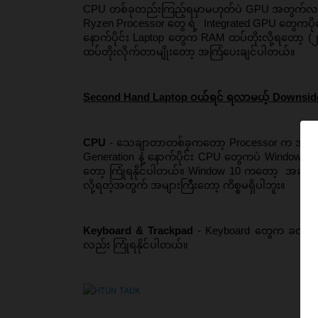
CPU တစ်ခုတည်းကြည့်ရမှာမဟုတ်ပဲ GPU အတွက်လည်
Ryzen Processor တွေ ရဲ့  Integrated GPU တွေက
နောက်ပိုင်း Laptop တွေက RAM ထပ်တိုးလို့ရတော့ (
ထပ်တိုးလိုက်တာမျိုးတော့ အကြံပေးချင်ပါတယ်။
Second Hand Laptop ဝယ်ရင် ရလာမယ့် Downsid
CPU 
- သေချာတာတစ်ခုကတော့ Processor က အရင် ၅ န
Generation နဲ့ နောက်ပိုင်း CPU တွေကပဲ Window 11 က
တော့ ကြုံရနိုင်ပါတယ်။ Window 10 ကတော့  အဆင်ပြေတ
လို့ရတဲ့အတွက် အများကြီးတော့ ကိစ္စမရှိပါဘူး။
Keyboard & Trackpad
 - Keyboard တွေက ခလုပ်တ
လည်း ကြုံရနိုင်ပါတယ်။ 