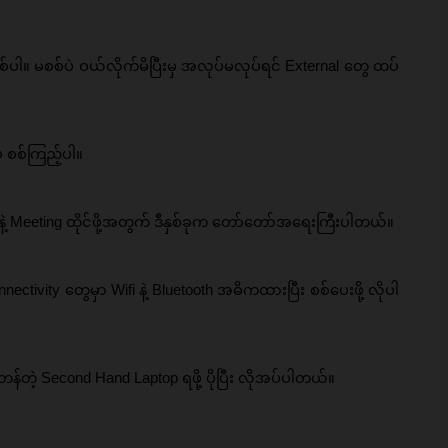
ါ။ မစစ်ပဲ ဝယ်လိုက်မိပြီးမှ အလုပ်မလုပ်ရင် External တွေ ထပ်
 စစ်ကြည့်ပါ။ 
နဲ့ Meeting ထိုင်ဖို့အတွက် ဒီနှစ်ခုက တော်တော်အရေးကြီးပါတယ်။ 
ectivity တွေမှာ Wifi နဲ့ Bluetooth အဓိကထားပြီး စစ်ပေးဖို့ လိုပါ
န်တဲ့ Second Hand Laptop ရဖို့ ပိုပြီး လိုအပ်ပါတယ်။