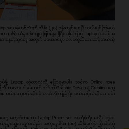
p အသစ်တစ်လုံးကို သိန်း (၂၀) ဝန်းကျင်ပေးပြီး ဝယ်ချင်ကြမယ် 
 (၁၆) သိန်းဝန်းကျင် ဖြစ်နေပါပြီ။ ဒါ့ကြောင့် Laptop အသစ် မ
စဥ်းစားနေတဲ့သူတွေ အတွက် မဝယ်ခင်မှာ ဘာတွေသိထားသင့်တယ်ဆို
လုပ်ဖို့ Laptop လိုတာလဲလို့ ပြောရမှာပါ။ သင်က Online ကနေ 
ဖို့လိုတာလား ဒါမှမဟုတ် သင်က Graphic Design နဲ့ Creation တွေ
 ဝယ်တော့မယ်ဆိုရင် ဘယ်လိုကြည့်ပြီး ဝယ်သင့်လဲဆိုတာ ရှင်း
သူတွေအတွက်ကတော့ Laptop Processor အကြီးကြီး မလိုပါဘူး။  
ပ်မယ့်သူတွေအတွက်လည်း အတူတူပါပဲ။ (၁၀) သိန်းကျော် သုံးနိုင်တဲ့