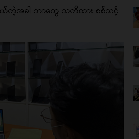
ဝယ်တဲ့အခါ ဘာတွေ သတိထား စစ်သင့်