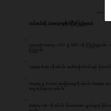
Click Here
ဝယ်မယ်ဆို ဘာတွေဂရုစိုက်ပြီးကြည့်ရမလဲ
ပထမဆုံးကတော့ CPU နဲ့ GPU ကို ကြည့်ရမှာပါ။ ကို
ကြည့်ပါ။
Laptop Body ကို စစ်ပါ။ အထိအခိုက်ကင်းရင် ပိုကော
Display နဲ့ Screen အခြေအနေကို စစ်ပါ။ Display အထ
တွေ ပေါ်နေလား စစ်ပါ။ 
Battery Life ကို စစ်ပါ။ မီးခဏခဏ ပျက်နေတဲ့ နိုင်
တယ်။ 