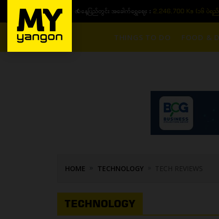
ယနေ့ပြည်တွင်း ၁၅ ပဲရည်ရွှေဈေး :
3,770,000 - ပြင်ပပေါက်စျေး (၁
THINGS TO DO
FOOD & D
HOME
TECHNOLOGY
TECH REVIEWS
TECHNOLOGY