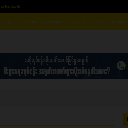
၆ ပဲရည် တစ်ကျပ်သား)
ယ
RINK
SHOPPING & PROMOS
TRAVEL
ENTERTAINME