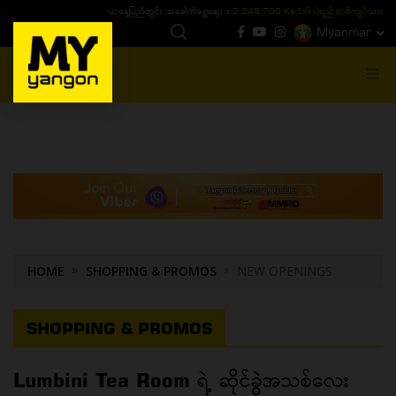
ယနေ့ပြည်တွင်း ၁၅ ပဲရည်ရွှေဈေး :
3,770,000 - ပြင်ပပေါက်စျေး (၁၆ ပဲရည် တစ်ကျပ်
Myanmar
MENU
HOME
SHOPPING & PROMOS
NEW OPENINGS
SHOPPING & PROMOS
Lumbini Tea Room ရဲ့ ဆိုင်ခွဲအသစ်လေး