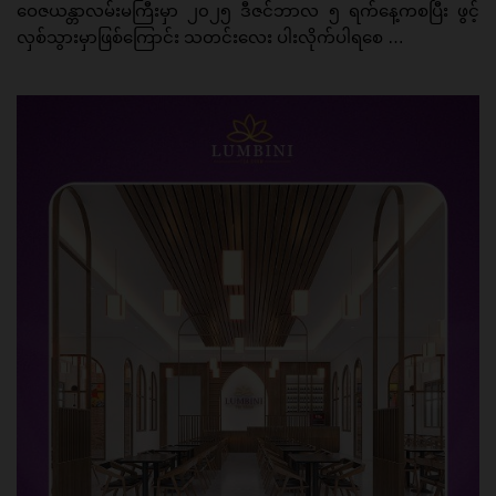
ဝေဇယန္တာလမ်းမကြီးမှာ ၂၀၂၅ ဒီဇင်ဘာလ ၅ ရက်နေ့ကစပြီး ဖွင့်
လှစ်သွားမှာဖြစ်ကြောင်း သတင်းလေး ပါးလိုက်ပါရစေ …