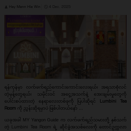
Hay Mann Hla Win
4 Dec, 2025
ရန်ကုန်မှာ လက်ဖက်ရည်ကောင်းကောင်းလေးရယ်၊ အရသာစုံလင်
တဲ့မုန့်တွေရယ်၊ သမိုင်းဝင် အငွေ့အသက်နဲ့ အေးချမ်းမှုတွေကို
Lumbini Tea
ပေါင်းစပ်ထားတဲ့ နေရာလေးတစ်ခုကို ပြပါဆိုရင်
Room
ကို ညွှန်းဆိုရမှာပဲ ဖြစ်ပါတယ်နော် …
ယခုအခါ MY Yangon Guide
က လက်ဖက်ရည်သမားတို့ နှစ်သက်
Lumbini Tea Room
တဲ့
ရဲ့
ဆိုင်ခွဲအသစ်လေးကို တောင်ဥက္ကလာ