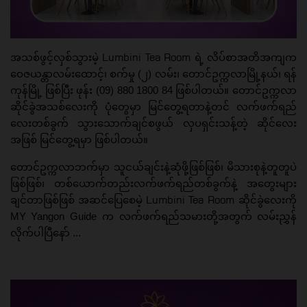
Lumbini Tea Room
အသစ်ဖွင့်လှစ်သွားမဲ့
ရဲ့ လိပ်စာအတိအကျက
ဝေဇယန္တာလမ်းထောင့်၊ စက်မှု (၂) လမ်း၊ တောင်ဥက္ကလာမြို့နယ်၊ ရန်
ကုန်မြို့ ဖြစ်ပြီး ဖုန်း (09) 880 1800 84 ဖြစ်ပါတယ်။ တောင်ဥက္ကလာ
ဆိုင်ခွဲအသစ်လေးကို ပုံတွေမှာ မြင်တွေ့ရတာနဲ့တင် လက်ဖက်ရည်
လေးတစ်ခွက် သွားသောက်ချင်စဖွယ် လှပရှင်းသန့်တဲ့ ဆိုင်လေး
အဖြစ် မြင်တွေ့ရမှာ ဖြစ်ပါတယ်။
တောင်ဥက္ကလာဘက်မှာ သူငယ်ချင်းနဲ့ဆုံဖို့ဖြစ်ဖြစ်၊ မိသားစုနဲ့တူတူပဲ
ဖြစ်ဖြစ်၊ တစ်ယောက်တည်းလက်ဖက်ရည်တစ်ခွက်နဲ့ အတွေးများ
Lumbini Tea Room
ချင်တာဖြစ်ဖြစ် အဆင်ပြေစေမဲ့
ဆိုင်ခွဲလေးကို
MY Yangon Guide
က လက်ဖက်ရည်သမားတို့အတွက် လမ်းညွှန်
လိုက်ပါပြီနော် ...