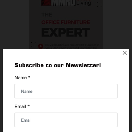
×
Subscribe to our Newsletter!
Name
*
YOU MAY ALSO LIKE
Best Myanmar Domestic Getaways for
Summer 2026
Email
*
Hay Mann Hla Win
4 Feb, 2026