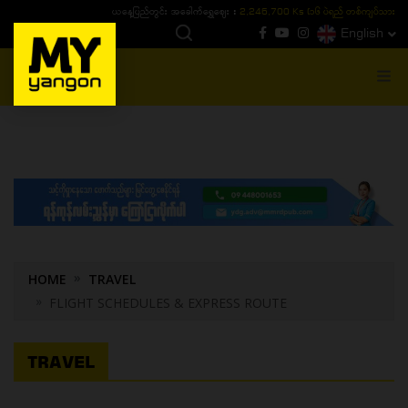
်သား)
ယနေ့ပြည်တွင်း ၁၅ ပဲရည်ရွှေဈေး :
3,770,000 - ပြင်ပပေါက်စျေး (၁၆ ပဲရည် 
English
MENU
HOME
TRAVEL
FLIGHT SCHEDULES & EXPRESS ROUTE
TRAVEL