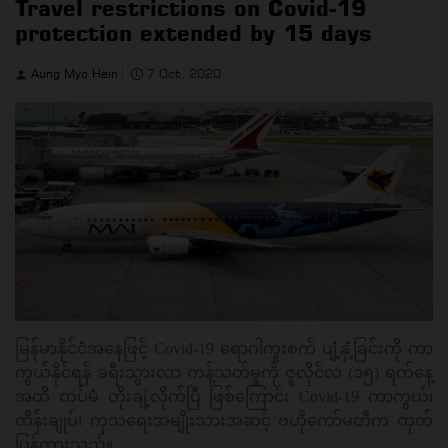
Travel restrictions on Covid-19
protection extended by 15 days
Aung Myo Hein
7 Oct, 2020
မြန်မာနိုင်ငံအနေဖြင့် Covid-19 ရောဂါကူးစက် ပျံ့နှံ့ခြင်းကို ကာ
ကွယ်နိုင်ရန် ခရီးသွားလာ ကန့်သတ်မှုကို ဇူလိုင်လ (၁၅) ရက်နေ့
အထိ ထပ်မံ တိုးချဲ့လိုက်ပြီ ဖြစ်ကြောင်း Covid-19 ကာကွယ်၊
ထိန်းချုပ်၊ ကုသရေးအမျိုးသားအဆင့် ဗဟိုကော်မတီက ထုတ်
ပြန်ထားသည်။