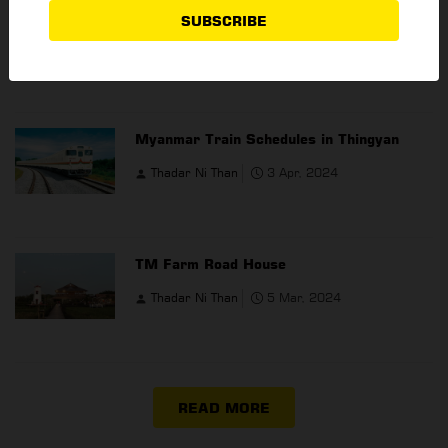
Durian Satuditha Festival in Pyin Oo Lwin
SUBSCRIBE
Thadar Ni Than
9 May, 2024
Myanmar Train Schedules in Thingyan
Thadar Ni Than
3 Apr, 2024
TM Farm Road House
Thadar Ni Than
5 Mar, 2024
READ MORE