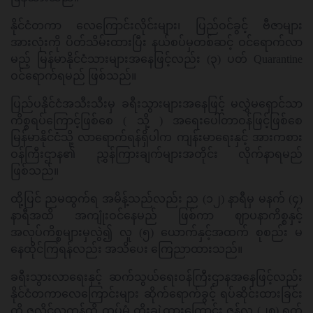
နိုင်ငံတကာ လေကြောင်းလိုင်းများ၊ ပြည်ဝင်ခွင့် ဗီဇာများ
အားလုံးကို ပိတ်သိမ်းထားပြီး နယ်စပ်မှတစ်ဆင့် ဝင်ရောက်လာ
မည့် မြန်မာနိုင်ငံသားများအနေဖြင့်လည်း (၃) ပတ် Quarantine
ဝင်ရောက်ရမည် ဖြစ်သည်။
ပြည်ပနိုင်ငံအသီးသီးမှ ခရီးသွားများအနေဖြင့် မလွှဲမရှောင်သာ
ကိစ္စရပ်ကြောင့်ဖြစ်စေ ( သို့ ) အရေးပေါ်တာဝန်ဖြင့်ဖြစ်စေ
မြန်မာနိုင်ငံသို့ လာရောက်ရန်ရှိပါက ကျန်းမာရေးနှင့် အားကစား
ဝန်ကြီးဌာန၏ ညွှန်ကြားချက်များအတိုင်း လိုက်နာရမည်
ဖြစ်သည်။
ထို့ပြင် ညမထွက်ရ အမိန့်သည်လည်း ည (၁၂) နာရီမှ မနက် (၄)
နာရီအထိ အကျုံးဝင်နေမည် ဖြစ်ကာ ဈာပနာကိစ္စနှင့်
အလုပ်ကိစ္စများမှလွဲ၍ လူ (၅) ယောက်နှင့်အထက် စုစည်း မ
နေထိုင်ကြရန်လည်း အသိပေး ကြေညာထားသည်။
ခရီးသွားလာရေးနှင့် ဆက်သွယ်ရေးဝန်ကြီးဌာနအနေဖြင့်လည်း
နိုင်ငံတကာလေကြောင်းများ ဆိုက်ရောက်ခွင့် ရပ်ဆိုင်းထားခြင်း
ကို ဇူလိုင်လကုန်ထိ ထပ်မံ တိုးချဲ့ထားကြောင်း ဇွန်လ (၂၈) ရက်