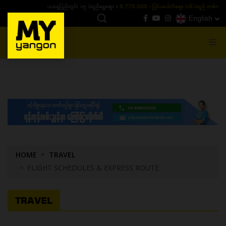
ယနေ့ပြည်တွင်း ၁၅ ပဲရည်ရွှေဈေး :
3,770,000 - ပြင်ပပေါက်စျေး (၁၆ ပဲရည် တစ်ကျပ်
English
MENU
HOME
TRAVEL
FLIGHT SCHEDULES & EXPRESS ROUTE
TRAVEL