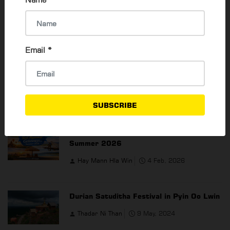
Email
*
YOU MAY ALSO LIKE
SUBSCRIBE
Best Myanmar Domestic Getaways for
Summer 2026
Hay Mann Hla Win
4 Feb, 2026
Durian Satuditha Festival in Pyin Oo Lwin
Thadar Ni Than
9 May, 2024