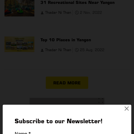
31 Recreational Sites Near Yangon
Thadar Ni Than
2 Nov, 2022
Top 10 Places in Yangon
Thadar Ni Than
25 Aug, 2022
READ MORE
×
Subscribe to our Newsletter!
Name
*