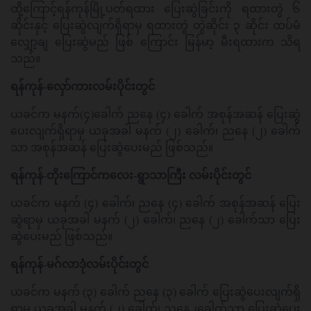
ထို့ကြောင့်ရန်ကုန်မြို့ပတ်ရထား ပြေးဆွဲခြင်းကို ရထားတွဲ ၆
ဆိုင်းနှင့် ပြေးဆွဲလျက်ရှိရာမှ ရထားတွဲ တွဲဆိုင်း ၃ ဆိုင်း ထပ်မံ
လျှော့ချ ပြေးဆွဲမည် ဖြစ် ကြောင်း မြန်မာ့ မီးရထားက သိရ
သည်။
ရန်ကုန်-လှော်ကားလမ်းပိုင်းတွင်
ယခင်က မနက်(၄)ခေါက် ညနေ (၄) ခေါက် အစုန်အဆန် ပြေးဆွဲ
ပေးလျက်ရှိရာမှ ယခုအခါ မနက် (၂) ခေါက်၊ ညနေ (၂) ခေါက်
သာ အစုန်အဆန် ပြေးဆွဲပေးမည် ဖြစ်သည်။
ရန်ကုန်-တိုးကြောင်ကလေး-ရွာသာကြီး လမ်းပိုင်းတွင်
ယခင်က မနက် (၄) ခေါက်၊ ညနေ (၄) ခေါက် အစုန်အဆန် ပြေး
ဆွဲရာမှ ယခုအခါ မနက် (၂) ခေါက်၊ ညနေ (၂) ခေါက်သာ ပြေး
ဆွဲပေးမည် ဖြစ်သည်။
ရန်ကုန်-မဂ်လာဒုံလမ်းပိုင်းတွင်
ယခင်က မနက် (၃) ခေါက် ညနေ (၃) ခေါက် ပြေးဆွဲပေးလျက်ရှိ
ရာမှ ယခုအခါ မနက် (၂) ခေါက်၊ ညနေ၂ခေါက်သာ ပြေးဆွဲပေး