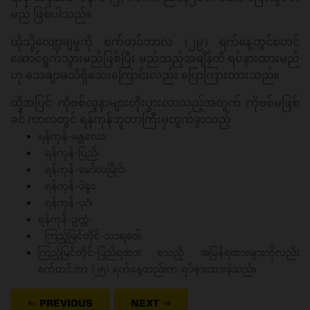
မည် ဖြစ်ပါသည်။
ထိုသို့လျော့ချမှုကို စက်တင်ဘာလ (၂၉) ရက်နေ့တွင်စတင်
ဆောင်ရွက်သွားမည်ဖြစ်ပြီး မည်သည့်အချိန်ထိ ရပ်နားထားမည်
ဟု သေချာမသိရှိသေးကြောင်းလည်း ပြောကြားထားသည်။
ထို့အပြင် ကိုဗစ်လူနာများတိုးပွားလာသည့်အတွက် ကိုဗစ်မဖြစ်
ခင် ကာလတွင် ရန်ကုန်ဘူတာကြီးမှထွက်ခွာသည့်
ရန်ကုန်-မန္တလေး၊
ရန်ကုန်-ပြည်၊
ရန်ကုန်-မော်လမြိုင်၊
ရန်ကုန်-ပဲခူး၊
ရန်ကုန်-ပုဂံ၊
ရန်ကုန်-ဥက္ကံ၊
ကြည့်မြင်တိုင်-သာရဝေါ၊
ကြည့်မြင်တိုင်-ပြည်ရထား စသည့် အမြန်ရထားများကိုလည်း
စက်တင်ဘာ (၂၅) ရက်နေ့တည်းက ရပ်နားထားခဲ့သည်။
⇐ PREVIOUS
NEXT
⇒