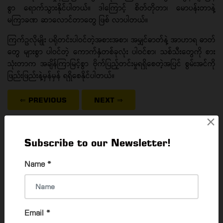
စွာ ရောက်သွားနိုင်ပါတယ်။ ဒါကြောင့် စိတ်တိုတာ၊ မောပန်းတာနဲ့
မကြာခဏ ဆာလောင်တာတွေ ဖြစ် လာပါတယ်။
ကြက်ဥလိုမျိုး ပရိုတင်းပါဝင်တဲ့အစားအစာ၊ အမျှင်ဓာတ်နဲ့ အာဟာရ ဓာတ်
တွေ များစွာ ပါဝင်တဲ့ ကောက်နှံတစ်ခုလုံး ပါဝင်စာ၊ သစ်သီးတွေကို စား
သုံးတာက အချိန်ကြာမြင့်စွာ ဗိုက်ပြည့်တင်းမှုရရှိစေတဲ့အပြင် စွမ်းအင်ကို
ဖြည်းဖြည်းနဲ့မှန်မှန် ရရှိစေနိုင်ပါတယ်။
⇐ PREVIOUS
NEXT
⇒
×
Read 3190 times
Subscribe to our Newsletter!
Name
*
POPULAR ARTICLES
Applying For Myanmar Passport
Email
*