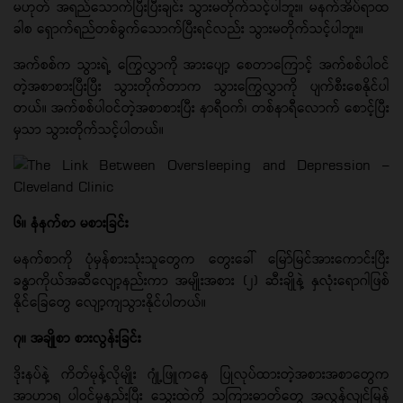
မဟုတ် အရည်သောက်ပြီးပြီးချင်း သွားမတိုက်သင့်ပါဘူး။ မနက်အိပ်ရာထ
ခါစ ရှောက်ရည်တစ်ခွက်သောက်ပြီးရင်လည်း သွားမတိုက်သင့်ပါဘူး။
အက်စစ်က သွားရဲ့ ကြွေလွှာကို အားပျော့ စေတာကြောင့် အက်စစ်ပါဝင်
တဲ့အစာစားပြီးပြီး သွားတိုက်တာက သွားကြွေလွှာကို ပျက်စီးစေနိုင်ပါ
တယ်။ အက်စစ်ပါဝင်တဲ့အစာစားပြီး နာရီဝက်၊ တစ်နာရီလောက် စောင့်ပြီး
မှသာ သွားတိုက်သင့်ပါတယ်။
၆။ နံနက်စာ မစားခြင်း
မနက်စာကို ပုံမှန်စားသုံးသူတွေက တွေးခေါ် မြော်မြင်အားကောင်းပြီး
ခန္ဓာကိုယ်အဆီလျော့နည်းကာ အမျိုးအစား (၂) ဆီးချိုနဲ့ နှလုံးရောဂါဖြစ်
နိုင်ခြေတွေ လျော့ကျသွားနိုင်ပါတယ်။
၇။ အချိုစာ စားလွန်းခြင်း
ဒိုးနပ်နဲ့ ကိတ်မုန့်လိုမျိုး ဂျုံ့ဖြူကနေ ပြုလုပ်ထားတဲ့အစားအစာတွေက
အာဟာရ ပါဝင်မှုနည်းပြီး သွေးထဲကို သကြားဓာတ်တွေ အလွန်လျင်မြန်