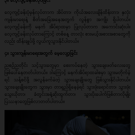
၃။ လေ့ကျင့်ခန်းမလုပ်ခြင်း
လေ့ကျင့်ခန်းပုံမှန်လုပ်တာက အိပ်တာ၊ ကိုယ်အလေးချိန်ထိန်းတာ၊ နှလုံး
ကျန်းမာရေးနဲ့ စိတ်အခြေအနေအတွက် လွန်စွာ အကျိုး ရှိပါတယ်။
လေ့ကျင့်ခန်းကို မနက် အိပ်ရာထမှာ ပြုလုပ်တာက အကောင်းဆုံးပါ။
လေ့ကျင့်ခန်းလုပ်တာကြောင့် တစ်နေ့ တာလုံး စားမယ့်အစားအစာတွေကို
လည်း ထိန်းချုပ်ဖို့ လွယ်ကူသွားနိုင်ပါတယ်။
၄။ သွားကျန်းမာရေးအတွက် မေ့လျော့ခြင်း
ညစဉ်ညတိုင်း သင့်သွားတွေမှာ စေးကပ်နေတဲ့ သွားချေးဖတ်လေးတွေ
ဖြစ်ပေါ်နေတတ်ပါတယ်။ ဒါကြောင့် မနက်အိပ်ရာထခါစမှာ သွားမတိုက်ခဲ့
ရင် သန့်စင်ဖို့ အလွန်ခက်ခဲတဲ့ သွားချေးချိုးတွေ ဖြစ်သွားနိုင်ပါတယ်။
သွားချေးချိုးတွေက သွားမှာ တာရှည်ရှိနေခဲ့ရင် သွားဖုံးရောင်တာ၊ သွားဖုံး
သွေးယိုတာ၊ ခံတွင်းအနံ့ဆိုးထွက်တာ၊ သွားပိုးပေါက်ဖြစ်တာလိုမျိုး
ပြဿနာတွေဖြစ်လာတတ်ပါတယ်။