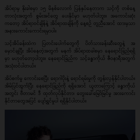
အိပ်ရာမှ နိုးခါစမှာ ၁၅ မိနစ်လောက် ပြန်နှပ်နေတာက သင့်ကို တစ်နေ့
တာလုံးအတွက် စွမ်းအင်တွေ ပေးနိုင်မှာ မဟုတ်ပါဘူး။ အကောင်းဆုံး
ကတော့ အိပ်ရာဝင်ချိန်နဲ့ အိပ်ရာထချိန်ကို နေ့စဉ် တူညီအောင် ထားမှသာ
အနားကောင်းကောင်းရမှာပါ။
သင့်အိပ်ခန်းထဲက ပြတင်းပေါက်တွေကို ပိတ်သားခန်းဆီးတွေနဲ့ အ
မှောင်ချပြီး အိပ်နေတဲ့အတွက် မနက် အိပ်ရာထခါစမှာ နေရောင်ခြည်ရရှိ
မှာ မဟုတ်တော့ပါဘူး။ နေရောင်ခြည်က သင့်ခန္ဓာကိုယ် ဇီဝနာရီအတွက်
အသုံးဝင်ပါတယ်။
အိပ်စက်မှု ကောင်းစေပြီး ရောဂါပိုးနဲ့ ရောင်ရမ်းမှုကို တွန်းလှန်နိုင်ပါတယ်။
အိမ်ပြင်ထွက်ပြီး နေရောင်ခြည်ကို ရရှိအောင် ယူတာကြောင့် ခန္ဓာကိုယ်
အတွင်း ဗီတာမင် ဒီ ထုတ်လုပ်နိုင်တာ၊ တွေးခေါ်မြော်မြင်မှု အားကောင်း
နိုင်တာတွေအပြင် ပျော်ရွှင်မှုပါ ရရှိနိုင်ပါတယ်။