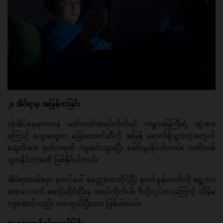
၂။ အိပ်ရာမှ အမြန်ထခြင်း
လှဲအိပ်နေရာကနေ မတ်တတ်ထရပ်လိုက်ရင် ကမ္ဘာမြေကြီးရဲ့ ဆွဲအား
ကြောင့် သွေးတွေက ခြေထောက်ဆီကို အမြန် ရောက်ရှိသွားတဲ့အတွက်
သွေးဖိအား ရုတ်တရက် ကျဆင်းသွားပြီး ခေါင်းမူးနိုင်ပါတယ်။ သတိလစ်
သွားနိုင်တဲ့အထိ ဖြစ်နိုင်ပါတယ်။
အိပ်ရာထခါစမှာ ခုတင်ပေါ် ခေတ္တခဏထိုင်ပြီး ခုတင်စွန်းဘက်ကို ရွေ့ကာ
ခဏလောက် စောင့်ဆိုင်းပြီးမှ ထရပ်လိုက်ပါ။ ဒီလိုလုပ်တာကြောင့် လိမ့်မ
ကျအောင်လည်း ကာကွယ်ပြီးသား ဖြစ်ပါတယ်။