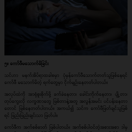
၅။ ကော်ဖီမသောက်မိခြင်း
သင်ဟာ မနက်အိပ်ရာထခါစမှာ ပုံမှန်ကော်ဖီသောက်တတ်သူဖြစ်နေရင်
ကော်ဖီ မသောက်မိတဲ့ ရက်တွေမှာ ငိုက်မျဉ်းနေတတ်ပါတယ်။
အလုပ်ထဲကို အာရုံစူးစိုက်ဖို့ ခက်ခဲနေတာ၊ ခေါင်းကိုက်နေတာ၊ ပျို့တာ၊
တုပ်ကွေးလို လက္ခဏာတွေ ဖြစ်တာနဲ့အတူ အလွန်အမင်း ပင်ပန်းနေတာ
တောင် ဖြစ်နေတတ်ပါတယ်။ အကယ်၍ သင်က ကော်ဖီဖြတ်ချင်သူဖြစ်
ရင် ဖြည်းဖြည်းချင်းသာ ဖြတ်ပါ။
ကော်ဖီက အက်စစ်ဓာတ် ဖြစ်ပါတယ်။ အက်စစ်ပါဝင်တဲ့အစားအစာ ဒါမှ