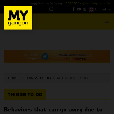
ယနေ့ပြည်တွင်း ၁၅ ပဲရည်ရွှေဈေး :
3,770,000 - ပြင်ပပေါက်စျေး (၁၆ ပဲရည် တစ်ကျပ်
English
MENU
HOME
THINGS TO DO
ACTIVITIES TO DO
THINGS TO DO
Behaviors that can go awry due to