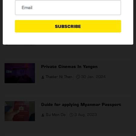
Thadar Ni Than
24 Nov, 2022
SUBSCRIBE
YBS Directory
Thadar Ni Than
23 May, 2023
Private Cinemas In Yangon
Thadar Ni Than
30 Jan, 2024
Guide for applying Myanmar Passport
Su Mon Oo
3 Aug, 2023