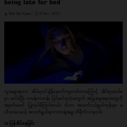
being late for bed
Wai Yan Kyaw
8 Dec, 2021
လူအများစုဟာ အိပ်ရာဝင်ချိန်နောက်ကျတတ်တာကြောင့် အိပ်ရာထခါစ
မှာ ခက်ခဲပြီး ကမန်းကတန်း ပြင်ဆင်ရတဲ့အတွက် အပြုအမူအမှားတွေကို
အမှတ်မထင် ပြုလုပ်မိကြပါတယ်။ ဒါဟာ အသက်ငယ်ရွယ်တုန်းမှာ မ
သိသာပေမယ့် အသက်ရွယ်ရလာတာနဲ့အမျှ ထိခိုက်လာမှာပါ။
၁။ ပြန်အိပ်နေခြင်း