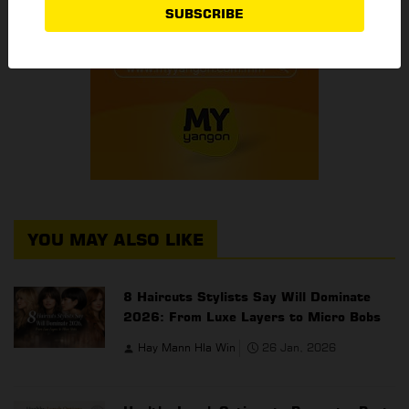
SUBSCRIBE
YOU MAY ALSO LIKE
8 Haircuts Stylists Say Will Dominate
2026: From Luxe Layers to Micro Bobs
Hay Mann Hla Win
26 Jan, 2026