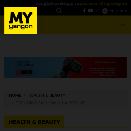
ယနေ့ပြည်တွင်း ၁၅ ပဲရည်ရွှေဈေး :
3,770,000 - ပြင်ပပေါက်စျေး (၁၆ ပဲရည် တစ်ကျပ်
English
MENU
HOME
HEALTH & BEAUTY
TRENDING FASHION & HAIRSTYLES
HEALTH & BEAUTY