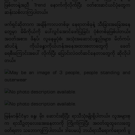
ဖြစ်တာနဲ့အညီ Trend နောက်ကိုလိုက်ပြီး ဝတ်စားဆင်ယင်ပုံတွေက
ဆန်းသစ်လာကြပါတယ်။
ဖက်ရှင်ဆိုတာက အချိန်ကာလတစ်ခု၊ နေရာတစ်ခုနဲ့ သီးခြားအခြေအနေ
တွေမှာ မိမိကိုယ်ကို ပေါ်လွင်အောင်ဖော်ပြခြင်း ပုံစံတစ်ခုဖြစ်ပါတယ်။
အဝတ်အစား၊ ဖိနပ်၊ လူနေမှုပုံစံ၊ အသုံးအဆောင်ပစ္စည်းများ၊ မိတ်ကပ်၊
ဆံပင်နဲ့ ကိုယ်ခန္ဓာကိုယ်ဟန်အနေအထားစတာတွေကို ခေတ်
ရေစီးကြောင်းအပေါ် လိုက်ပြီး ပြောင်းလဲဝတ်ဆင်နေတာတွေကို ဆိုလိုပါ
တယ်။
မြန်မာနိုင်ငံမှာ နွေ၊ မိုး၊ ဆောင်းဆိုပြီး ရာသီသုံးမျိုးရှိပါတယ်။ လူအများစု
က ရာသီဥတုလေးအေးနေတာကို ကြိုက်ကြပြီး အဝတ်ထူထူလေးတွေ
ဝတ်ရတာ သဘောကျကြပါတယ်။ ဒါပေမယ့် ဘယ်ရာသီရောက်ရောက် ပူ