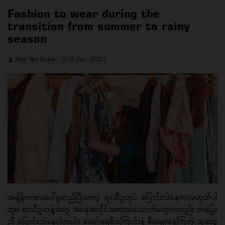
Fashion to wear during the
transition from summer to rainy
season
Wai Yan Kyaw
8 Jun, 2021
အချိန်ကာလပေါ်မူတည်ပြီးတော့ ရာသီဥတုပဲ ပြောင်းလဲနေတာမဟုတ်ပါ
ဘူး။ ရာသီဥတုနဲ့အတူ အနေအထိုင်အစားအသောက်တွေကလည်း တပြေး
ညီ ပြောင်းလဲနေပါတယ်။ ခေတ်ရေစီးကြောင်းနဲ့ စီးမျောနေကြတဲ့ သူတွေ