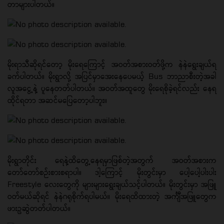
တာများပါတယ်။
မိုးရာသီဆိုရင်တော့ မိုးရေကြောင့် အဝတ်အစားဝတ်ဖို့က နဲနဲရွေးချယ်ရ
ခက်ပါတယ်။ မိုးရွာလို့ အပြင်မှာအေးနေပေမယ့် Bus ဘာညာစီးတဲ့အခါ
လူအငွေ့နဲ့ ပူနေတတ်ပါတယ်။ အဝတ်အထူတွေ မိုးရေစိုခဲ့ရင်လည်း နေရ
ထိုင်ရတာ အဆင်မပြေတော့ပါဘူး။
မိုးရွာတိုင်း ရေနဲ့ထိတွေ့နေရမှာဖြစ်တဲ့အတွက် အဝတ်အစားက
တော်တော်စဉ်းစားစရာပါ။ ဒါ့ကြောင့် မိုးတွင်းမှာ ပေါ့ပေါ့ပါးပါး
Freestyle လေးတွေကို များများရွေးချယ်သင့်ပါတယ်။ မိုးတွင်းမှာ အဖြူ
ဝတ်မယ်ဆိုရင် နဲနဲဂရုစိုက်ရပါမယ်။ မိုးရေထိထားတဲ့ အင်္ကျီအဖြူတွေက
ဖားဥဆွဲတတ်ပါတယ်။