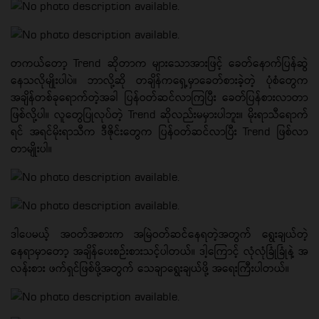
တကယ်တော့ Trend ဆိုတာက များသောအားဖြင့် ခေတ်နောက်ပြန်ဆွဲ
နေသလိုမျိုးပါပဲ။ ဘာလို့ဆို တချိန်ကရှေ့မှာခေတ်စားခဲ့တဲ့ ပုံစံတွေက
အချိန်တစ်ခုရောက်တဲ့အခါ ပြန်ဝတ်ဆင်လာကြပြီး ခေတ်ပြန်စားလာတာ
ဖြစ်လို့ပါ။ လူတွေပြုလုပ်တဲ့ Trend ဆိုလည်းမမှားပါဘူး။ မိုးရာသီရောက်
ရင် အရင်မိုးရာသီက ဒီဇိုင်းတွေက ပြန်ဝတ်ဆင်လာပြီး Trend ဖြစ်လာ
တာမျိုးပါ။
ဒါပေမယ့် အဝတ်အစားက အမြဲဝတ်ဆင်နေရတဲ့အတွက် ရွေးချယ်တဲ့
နေရာမှာတော့ အချိန်ပေးစဉ်းစားသင့်ပါတယ်။ ဒါ့ကြောင့် လုံလုံခြုံခြုံနဲ့ အ
လန်းစား ဖက်ရှင်ဖြစ်ဖို့အတွက် သေချာရွေးချယ်ဖို့ အရေးကြီးပါတယ်။