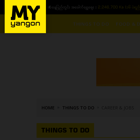
ယနေ့ပြည်တွင်း ၁၅ ပဲရည်ရွှေဈေး :
3,770,000 - ပြင်ပပေါက်စျေး (၁
THINGS TO DO
FOOD & D
HOME
THINGS TO DO
CAREER & JOBS
THINGS TO DO