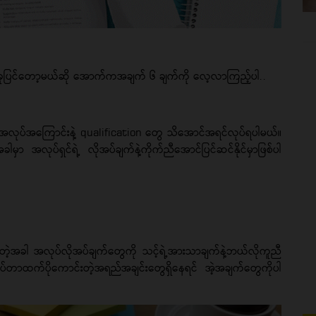
်ခုပြင်တော့မယ်ဆို အောက်ကအချက် ၆ ချက်ကို လေ့လာကြည့်ပါ..
 အလုပ်အကြောင်းနဲ့ qualification တွေ သိအောင်အရင်လုပ်ရပါမယ်။
ှာ အလုပ်ရှင်ရဲ့ လိုအပ်ချက်နဲ့ကိုက်ညီအောင်ပြင်ဆင်နိုင်မှာဖြစ်ပါ
ြီးတဲ့အခါ အလုပ်လိုအပ်ချက်တွေကို သင့်ရဲ့အားသာချက်နဲ့ဘယ်လိုကူညီ
ပ်တာထက်ပိုကောင်းတဲ့အရည်အချင်းတွေရှိနေရင် အဲ့အချက်တွေကိုပါ