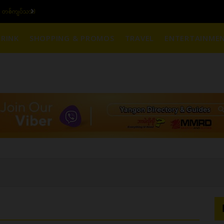
၆ ပဲရည် တစ်ကျပ်သား)
ယ
RINK
SHOPPING & PROMOS
TRAVEL
ENTERTAINME