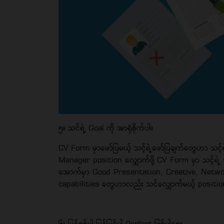
၅။ သင်ရဲ့ Goal ကို အာရုံစိုက်ပါ။
CV Form မှာဖော်ပြမယ့် သင့်ရဲ့ဖော်ပြချက်တွေဟာ သင့်
Manager position လျှောက်ဖို့ CV Form မှာ သင့်ရဲ့ skil
အောက်မှာ Good Presentation, Creative, Networkin
capabilities တွေဟာလည်း သင်လျှောက်မယ့် position
၆။ ပြန်စစ်ပါ ပြန်ပြင်ပါ Perfect ဖြစ်ပါစေ။