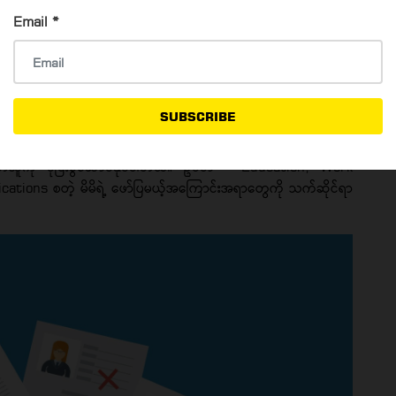
သင်ဘယ်လိုကြိုးစားခဲ့မှုအတွက် အလုပ်မှာ ဘယ်လိုအောင်မြင်မှုရရှိ
Email
*
ယ်။
SUBSCRIBE
ေးပြီးဖော်ပြတာထက် သူ့ရဲ့သက်ဆိုင်ရာအကြောင်းအရာလိုက် ခေါင်းစ
ာဖတ်သူကို ပိုပြီးစွဲဆောင်နိုင်ပါတယ်။ ဥပမာ - Education, Work
tions စတဲ့ မိမိရဲ့ ဖော်ပြမယ့်အကြောင်းအရာတွေကို သက်ဆိုင်ရာ