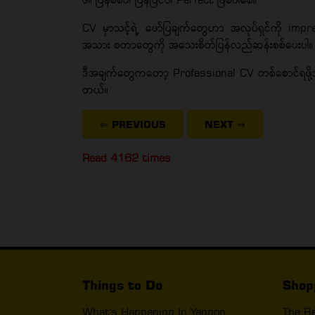
CV မှာသင့်ရဲ့ ဖော်ပြချက်တွေဟာ အလုပ်ရှင်ကို impr
အသား စတာတွေကို အသေးစိတ်ပြန်လည်ဆန်းစစ်ပေးပါ။
ဒီအချက်တွေကတော့ Professional CV တစ်စောင်ရဖို့ဘ
တယ်။
⇐ PREVIOUS
NEXT
⇒
Read 4162 times
Things to Do
Shop
What's Happening In Yangon
The B