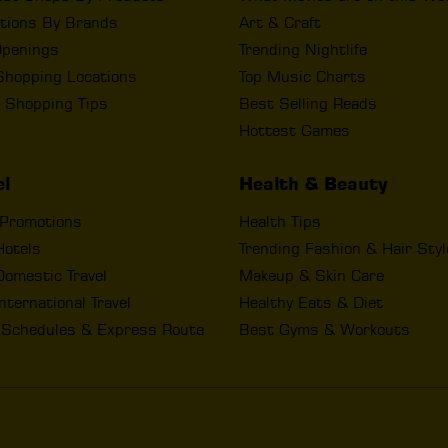
tions By Brands
Art & Craft
penings
Trending Nightlife
Shopping Locations
Top Music Charts
 Shopping Tips
Best Selling Reads
Hottest Games
el
Health & Beauty
 Promotions
Health Tips
Hotels
Trending Fashion & Hair Sty
omestic Travel
Makeup & Skin Care
nternational Travel
Healthy Eats & Diet
t Schedules & Express Route
Best Gyms & Workouts