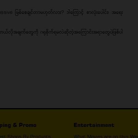
essive ဖြစ်စေချင်တာမဟုတ်လား? ဒါကြောင့် စာလုံးပေါင်း၊ အရေး
ယ်လိုအချက်တွေကို ဂရုစိုက်ရမလဲဆိုတဲ့အကြောင်းအရာတွေပဲဖြစ်ပါ
ping & Promo
Entertainment
est Shops By Products
What Movies are on this We