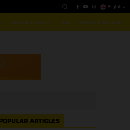
English
နေ့ကမ္ဘာ့ရွှေဈေး :
$1901 ( တစ်အောင်စလျှင် )
NT
HEALTH & BEAUTY
TECH
YANGON DIRECTORY
POPULAR ARTICLES