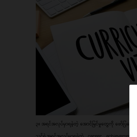
၃။ အရင်အလုပ်မှာရခဲ့တဲ့ အောင်မြင်မှုတွေကို ဖော်ပြပေးပါ
သင့်ရဲ့အရင်အလုပ်မှာရခဲ့တဲ့ career achievement