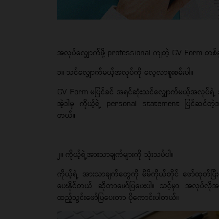
အလုပ်လျှောက်ဖို့ professional ကျတဲ့ CV Form တစ
၁။ သင်လျှောက်မယ့်အလုပ်ကို လေ့လာစူးစမ်းပါ။
CV Form မပြင်ခင် အရင်ဆုံးသင်လျှောက်မယ့်အလုပ်ရဲ့
အဲ့ဒါမှ ကိုယ့်ရဲ့ personal statement ပြင်ဆင်တဲ့အခါမ
တယ်။
၂။ ကိုယ့်ရဲ့အားသာချက်များကို သုံးသပ်ပါ။
ကိုယ့်ရဲ့ အားသာချက်တွေကို မိမိကိုယ်တိုင် ဖော်ထုတ်ပ
ပေးနိုင်တယ် ဆိုတာဖော်ပြပေးပါ။ သင့်မှာ အလုပ်လိုအ
ထည့်သွင်းဖော်ပြပေးတာ ပိုကောင်းပါတယ်။