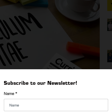
Subscribe to our Newsletter!
Name
*
။
s တွေကို CV မှာဖော်ပြခြင်းဟာ နောက်ခန့်မယ့်အလုပ်ရှင်အတွက်