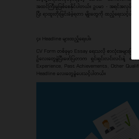
အထင်ကြီးမှုဖြစ်စေနိုင်ပါတယ်။ ဥပမာ - အရင်အလုပ်ကနေ 
ပြီး ရာထူးတိုးခြင်းခံခဲ့ရတာ မျိုးတွေကို ထည့်ရေးသင့်ပါတ
၄။ Headline များထည့်ရေးပါ။
CV Form တစ်ခုမှာ Essay ရေးသလို စာလုံးအများကြီးရ
ဥ်လေးတွေခွဲပြီးဖော်ပြတာက ရှင်းရှင်းလင်းလင်းနဲ့ စ
Experience, Past Achievements, Other Qualifica
Headline လေးတွေခွဲပေးသင့်ပါတယ်။