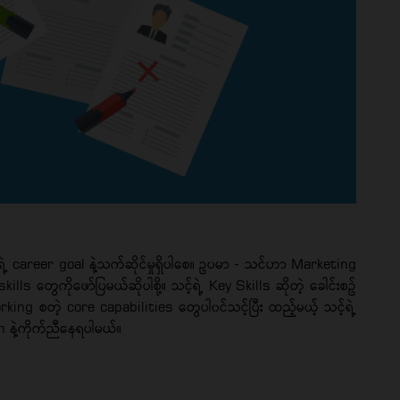
ရဲ့ career goal နဲ့သက်ဆိုင်မှုရှိပါစေ။ ဥပမာ - သင်ဟာ Marketing
ls တွေကိုဖော်ပြမယ်ဆိုပါစို့။ သင့်ရဲ့ Key Skills ဆိုတဲ့ ခေါင်းစဥ်
g စတဲ့ core capabilities တွေပါ၀င်သင့်ပြီး ထည့်မယ့် သင့်ရဲ့
 နဲ့ကိုက်ညီနေရပါမယ်။