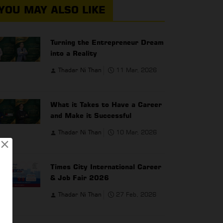
YOU MAY ALSO LIKE
Turning the Entrepreneur Dream
into a Reality
Thadar Ni Than
11 Mar, 2026
What it Takes to Have a Career
and Make it Successful
Thadar Ni Than
10 Mar, 2026
×
Times City International Career
& Job Fair 2026
Thadar Ni Than
27 Feb, 2026