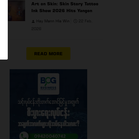
Art on Skin: Skin Story Tattoo
Ink Show 2026 Hits Yangon
Hay Mann Hla Win
22 Feb,
2026
READ MORE