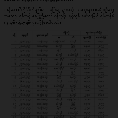
တန်ဆောင်တိုင်ပိတ်ရက်မှာ ပြေးဆွဲသွားမယ့် အထူးရထားခရီးစဉ်တွေ
ကတော့ ရန်ကုန်-နေပြည်တော်-ရန်ကုန်၊ ရန်ကုန်-မော်လမြိုင်-ရန်ကုန်နဲ့
ရန်ကုန်-ပြည်-ရန်ကုန်တို့ ဖြစ်ပါတယ်။