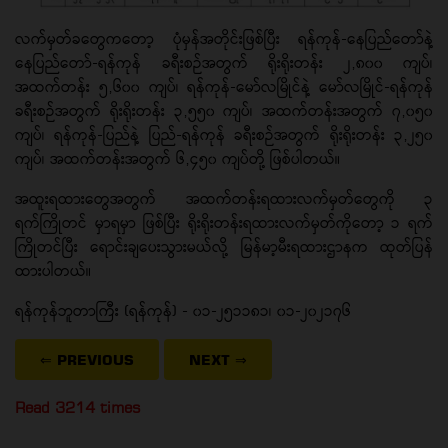
လက်မှတ်ခတွေကတော့ ပုံမှန်အတိုင်းဖြစ်ပြီး ရန်ကုန်-နေပြည်တော်နဲ့
နေပြည်တော်-ရန်ကုန် ခရီးစဉ်အတွက် ရိုးရိုးတန်း ၂,၈၀၀ ကျပ်၊
အထက်တန်း ၅,၆၀၀ ကျပ်၊ ရန်ကုန်-မော်လမြိုင်နဲ့ မော်လမြိုင်-ရန်ကုန်
ခရီးစဉ်အတွက် ရိုးရိုးတန်း ၃,၅၅၀ ကျပ်၊ အထက်တန်းအတွက် ၇,၀၅၀
ကျပ်၊ ရန်ကုန်-ပြည်နဲ့ ပြည်-ရန်ကုန် ခရီးစဉ်အတွက် ရိုးရိုးတန်း ၃,၂၅၀
ကျပ်၊ အထက်တန်းအတွက် ၆,၄၅၀ ကျပ်တို့ ဖြစ်ပါတယ်။
အထူးရထားတွေအတွက် အထက်တန်းရထားလက်မှတ်တွေကို ၃
ရက်ကြိုတင် မှာရမှာ ဖြစ်ပြီး ရိုးရိုးတန်းရထားလက်မှ‌တ်ကိုတော့ ၁ ရက်
ကြိုတင်ပြီး ရောင်းချပေးသွားမယ်လို့ မြန်မာ့မီးရထားဌာနက ထုတ်ပြန်
ထားပါတယ်။
ရန်ကုန်ဘူတာကြီး (ရန်ကုန်) - ၀၁-၂၅၁၁၈၁၊ ၀၁-၂၀၂၁၇၆
⇐ PREVIOUS
NEXT
⇒
Read 3214 times