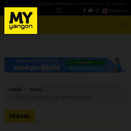
ယနေ့ပြည်တွင်း ၁၅ ပဲရည်ရွှေဈေး :
3,770,000 - ပြင်ပပေါက်စျေး (၁၆ ပဲရည် တစ်ကျပ်
English
MENU
HOME
TRAVEL
FLIGHT SCHEDULES & EXPRESS ROUTE
TRAVEL