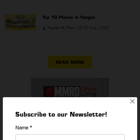
Top 10 Places in Yangon
Thadar Ni Than
25 Aug, 2022
READ MORE
×
Subscribe to our Newsletter!
Name
*