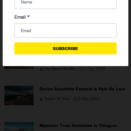
Email
*
YOU MAY ALSO LIKE
SUBSCRIBE
Best Myanmar Domestic Getaways for
Summer 2026
Hay Mann Hla Win
4 Feb, 2026
Durian Satuditha Festival in Pyin Oo Lwin
Thadar Ni Than
9 May, 2024
Myanmar Train Schedules in Thingyan