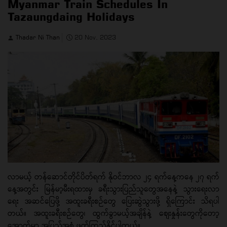
Myanmar Train Schedules In
Tazaungdaing Holidays
Thadar Ni Than
20 Nov, 2023
လာမယ့် တန်ဆောင်တိုင်ပိတ်ရက် နိုဝင်ဘာလ ၂၄ ရက်နေ့ကနေ ၂၇ ရက်
နေ့အတွင်း မြန်မာ့မီးရထားမှ ခရီးသွားပြည်သူတွေအနေနဲ့ သွားရေးလာ
ရေး အဆင်ပြေဖို့ အထူးခရီးစဉ်တွေ ပြေးဆွဲသွားဖို့ ရှိကြောင်း သိရပါ
တယ်။ အထူးခရီးစဉ်တွေ၊ ထွက်ခွာမယ့်အချိန်နဲ့ စျေးနှုန်းတွေကိုတော့
အောက်မှာ အပြည့်အစုံ ဖတ်ကြည့်နိုင်ပါတယ်။