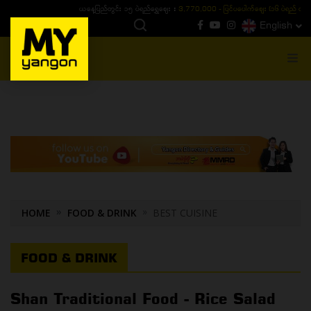
ယနေ့ပြည်တွင်း ၁၅ ပဲရည်ရွှေဈေး :
3,770,000 - ပြင်ပပေါက်စျေး (၁၆ ပဲရည် တစ်ကျပ်
English
MENU
HOME
FOOD & DRINK
BEST CUISINE
FOOD & DRINK
Shan Traditional Food - Rice Salad