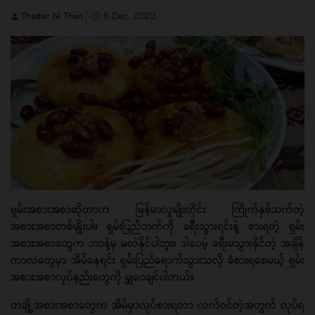
Thadar Ni Than
8 Dec, 2023
ရှမ်းအစားအစာဆိုတာက မြန်မာလူမျိုးတိုင်း ကြိုက်နှစ်သက်တဲ့
အစားအစာတစ်မျိုးပါ။ ရှမ်းပြည်ဘက်ကို ခရီးသွားရင်းနဲ့ စားရတဲ့ ရှမ်း
အစားအစာတွေက ဘာနဲ့မှ မလဲနိုင်ပါဘူး။ ဒါပေမဲ့ ခရီးမသွားနိုင်တဲ့ အချိန်
ကာလတွေမှာ အိမ်နေရင်း ရှမ်းပြည်ရောက်သွားသလို ခံစားရစေမယ့် ရှမ်း
အစားအစာလုပ်နည်းတွေကို မျှဝေချင်ပါတယ်။
တချို့အစားအစာတွေက အိမ်မှာလုပ်စားရတာ လက်ဝင်တဲ့အတွက် လုပ်ရ