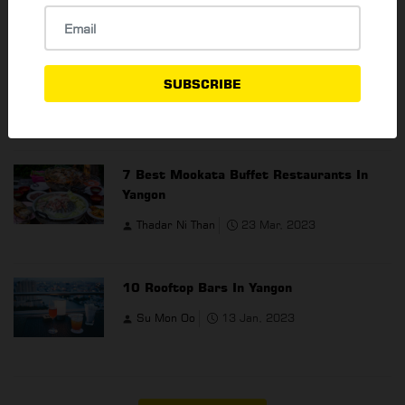
10 Best Coffee Shops In Yangon
SUBSCRIBE
Thadar Ni Than
28 Feb, 2023
7 Best Mookata Buffet Restaurants In
Yangon
Thadar Ni Than
23 Mar, 2023
10 Rooftop Bars In Yangon
Su Mon Oo
13 Jan, 2023