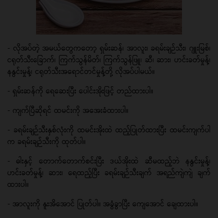
- လိုအပ်တဲ့ အမယ်တွေကတော့ ရှမ်းဆန်၊ အာလူး၊ ခရမ်းချဉ်သီး၊ ဂျူးမြစ်၊
ငရုတ်သီးခြောက်၊ ကြက်သွန်မိတ်၊ ကြက်သွန်ဖြူ၊ ဆီ၊ ဆား၊ ဟင်းခတ်မှုန့်၊
နနွင်းမှုန့်၊ ငရုတ်သီးအရောင်တင်မှုန့်တို့ လိုအပ်ပါမယ်။
- ရှမ်းဆန်ကို ရေဆေးပြီး ပေါင်းအိုးဖြင့် တည်ထားပါ။
- ကျက်ပြီဆိုရင် ထမင်းကို အအေးခံထားပါ။
- ခရမ်းချဉ်သီးနှစ်လုံးကို ထမင်းအိုးထဲ ထည့်ပြုတ်ထားပြီး ထမင်းကျက်ပါ
က ခရမ်းချဉ်သီးကို ထုတ်ပါ။
- ဓါးနှင့် တောက်တောက်စင်းပြီး ဒယ်အိုးထဲ ဆီမထည့်ဘဲ နနွင်းမှုန့်၊
ဟင်းခတ်မှုန့်၊ ဆား၊ ရေထည့်ပြီး ခရမ်းချဉ်သီးချက် အရည်ကျဲကျဲ ချက်
ထားပါ။
- အာလူးကို နူးအိအောင် ပြုတ်ပါ။ အခွံခွာပြီး ကျေအောင် ချေထားပါ။