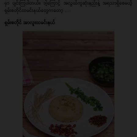
မှာ ပျင်းကြပါတယ်။ ဒါ့ကြောင့် အလွယ်ကူဆုံးနည်းနဲ့ အရသာရှိစေမယ့်
ရှမ်းစတိုင်ထမင်းနယ်တွေကတော့ ...
ရှမ်းစတိုင် အာလူးထမင်းနယ်