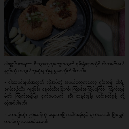
ငါးချည်းစားရတာ ရိုးသွားတဲ့သူတွေအတွက် ရှမ်းရိုးရာစတိုင် ငါးထမင်းနယ်
နည်းကို အလွယ်ကူဆုံးနည်းနဲ့ မျှဝေလိုက်ပါတယ်။
- ငါးထမင်းနယ်အတွက် လိုအပ်တဲ့ အမယ်တွေကတော့ ရှမ်းဆန်၊ ငါးရံ့၊
ခရမ်းချဉ်သီး၊ ဂျူးမြစ်၊ ငရုတ်သီးခြောက်၊ ကြာဇံအကြွပ်ကြော်၊ ကြက်သွန်
မိတ်၊ ကြက်သွန်ဖြူ၊ ငှက်ပျောဖက်၊ ဆီ၊ ဆနွင်းမှုန့်၊ ဟင်းခတ်မှုန့် တို့
လိုအပ်ပါမယ်။
- ပထမဦးဆုံး ရှမ်းဆန်ကို ရေဆေးပြီး ပေါင်းအိုးနှင့် ချက်ထားပါ။ ပြီးလျှင်
ထမင်းကို အအေးခံထားပါ။