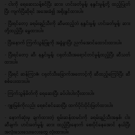
- ငါးကို ရေဆေးသန့်စင်ပြီး ဆား၊ ဟင်းခတ်မှုန့်၊ နနွင်းမှုန့်တို့ ထည့်ပြုတ်
ပြီး ကျက်ပြီဆိုရင် အအေးခံ၍ အရိုးနွှင်ထားပါ။
- ပြီးရင်တော့ ခရမ်းချဉ်သီးကို ဆီမထည့်ဘဲ နနွင်းမှုန့်၊ ဟင်းခတ်မှုန့်၊ ဆား
တို့ထည့်ပြီး မွှေထားပါ။
- ပြီးနောက် ကြက်သွန်ဖြူကို အခွံခွာပြီး ညက်အောင်ထောင်းထားပါ။
- ပြီးရင်တော့ ဆီ၊ နနွင်းမှုန့်၊ ငရုတ်သီးအရောင်တင်မှုန့်ထည့်ပြီး ဆီသတ်
ထားပါ။
- ပြီးရင် ဆန်ကြာဇံ၊ ငရုတ်သီးခြောက်အတောင့်ကို ဆီထည့်ကြော်ပြီး ဆီ
စစ်ပေးထားပါ။
- ကြက်သွန်မိတ်ကို ရေဆေးပြီး ခပ်ပါးပါးလှီးထားပါ။
- ဂျူးမြစ်ကိုလည်း ရေစင်စင်ဆေးပြီး ထက်ပိုင်းပိုင်းဖြတ်ထားပါ။
- နောက်ဆုံးမှ ချက်ထားတဲ့ ရှမ်းဆန်ထမင်းကို ခရမ်းချဉ်သီးအနှစ်၊ ငါး၊
ဆီချက်၊ ဟင်းခတ်မှုန့်၊ ဆား ထည့်ပြီးနောက် စေးပိုင်နေအောင် နယ်ပြီး
အလုံးသေးသေးလေးတွေ လုံးထားပါ။