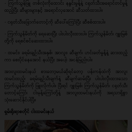
- ကြက်သွန်ဖြူ တစ်လုံးကိုထောင်း နနွင်းမှုန့်နဲ့ ငရုတ်သီးအရောင်တင်မှုန့်
ထည့်ပြီး ဆီများများနှင့် အရောင်လှအောင် ဆီသတ်ထားပါ။
- ငရုတ်သီးခြောက်တောင့်ကို ဆီပေါ်ကြော်ပြီး ဆီစစ်ထားပါ။
- ကြက်သွန်မိတ်ကို ရေဆေးပြီး ပါးပါးလှီးထားပါ။ ကြက်သွန်မိတ်၊ ဂျူးမြစ်
တို့ကို ရေစင်စင်ဆေးထားပါ။
- ထမင်း၊ ခရမ်းချဉ်သီးအနှစ်၊ အာလူး၊ ဆီချက်၊ ဟင်းခတ်မှုန့်နဲ့ ဆားထည့်
ကာ စေးပိုင်နေအောင် နယ်ပြီး အပေါ့၊ အငန်မြည်းပါ။
အားလူးထမင်းနယ် စားတော့မယ်ဆိုရင်တော့ ပန်းကန်ထဲကို အာလူး
ထမင်းထည့်၊ ခရမ်းချဉ်သီးချက်နဲ့ ဆီချက်ဆမ်းပြီး ပါးပါးလှီးထားသော
ကြက်သွန်မိတ်ကို ဖြူးလိုက်ပါ။ ပြီးရင် ဂျူးမြစ်၊ ကြက်သွန်မိတ်၊ ငရုတ်သီး
တောင့်ကြော်၊ ငါးမုန့်ကြော်တို့နဲ့ အာလူးထမင်းနယ်ကို အရသာရှိစွာ
သုံးဆောင်နိုင်ပါပြီ။
ရှမ်းရိုးရာစတိုင် ငါးထမင်းနယ်