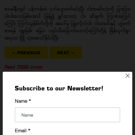
စားခါနီးတွင် ပန်းကန်ထဲ ငှက်ပျောဖက်ခင်းပြီး ငါးထမင်းလုံးကို ပြားပြား
ပါးပါးလေးဖြစ်အောင် ဖြန့်၍ နွှင်ထားတဲ့ ငါး၊ ဆီချက်၊ ကြာဇံအကြွပ်
ကြော်၊ ကြက်သွန်မိတ်တို့ကို အပေါ်မှ ဖြူးလိုက်ပါ။ ငါးထမင်းနှင့် တွဲဖက်
စားရန် ဂျူးမြစ်၊ မြေပဲ၊ ငရုပ်သီးခြောက်တောင့်ကြော်တို့နဲ့ မြိန်ယှက်စွာ
အရသာ ရှိရှိ သုံးဆောင်နိုင်ပါပြီ။
⇐ PREVIOUS
NEXT
⇒
Read 7886 times
×
Subscribe to our Newsletter!
POPULAR ARTICLES
Name
*
7 Best Hotpot & BBQ Buffet Restaurants
In Yangon
Email
*
Thadar Ni Than
16 Mar, 2023