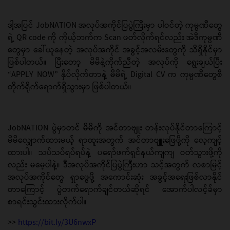
ဒါ့အပြင် JobNATION အလုပ်အကိုင်ပြပွဲကြီးမှာ ပါဝင်တဲ့ ကုမ္ပဏီတွေ
ရဲ့ QR code ကို ကိုယ့်ဘက်က Scan ဖတ်လိုက်ရင်လည်း အဲဒီကုမ္ပဏီ
တွေမှာ ခေါ်ယူနေတဲ့ အလုပ်အကိုင် အခွင့်အလမ်းတွေကို သိရှိနိုင်မှာ
ဖြစ်ပါတယ်။ ပြီးတော့ မိမိနဲ့ကိုက်ညီတဲ့ အလုပ်ကို ရွေးချယ်ပြီး
“APPLY NOW” နှိပ်လိုက်တာနဲ့ မိမိရဲ့ Digital CV က ကုမ္ပဏီတွေစီ
တိုက်ရိုက်ရောက်ရှိသွားမှာ ဖြစ်ပါတယ်။
JobNATION ပွဲမှာတင် မိမိကို အင်တာဗျူး တန်းလုပ်နိုင်တာကြောင့်
မိမိလျှောက်ထားမယ့် ရာထူးအတွက် အင်တာဗျူးဖြေဖို့ကို လေ့ကျင့်
ထားပါ။ သပ်သပ်ရပ်ရပ်နဲ့ ပရော်ဖက်ရှင်နယ်ကျကျ ဝတ်သွားဖို့ကို
လည်း မမေ့ပါနဲ့။ ဒီအလုပ်အကိုင်ပြပွဲကြီးဟာ သင့်အတွက် လစာမြင့်
အလုပ်အကိုင်တွေ ရှာဖွေဖို့ အကောင်းဆုံး အခွင့်အရေးဖြစ်လာနိုင်
တာကြောင့် ပွဲတက်ရောက်ချင်တယ်ဆိုရင် အောက်ပါလင့်ခ်မှာ
စာရင်းသွင်းထားလိုက်ပါ။
>>
https://bit.ly/3U6nwxP