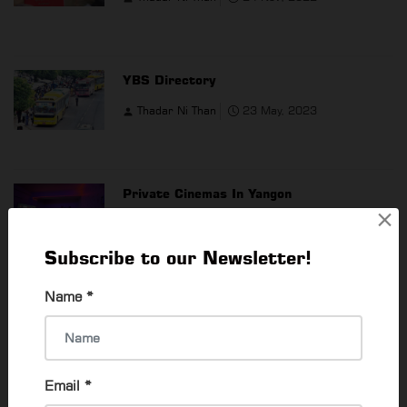
YBS Directory
Thadar Ni Than
23 May, 2023
Private Cinemas In Yangon
×
Thadar Ni Than
30 Jan, 2024
Subscribe to our Newsletter!
Name
*
Guide for applying Myanmar Passport
Su Mon Oo
3 Aug, 2023
Email
*