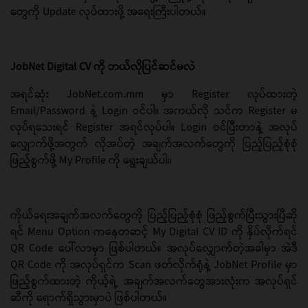
တွေကို Update လုပ်ထားဖို့ အရေးကြီးပါတယ်။
JobNet Digital CV ကို ဘယ်လိုပြင်ဆင်မလဲ
အရင်ဆုံး JobNet.com.mm မှာ Register လုပ်ထားတဲ့
Email/Password နဲ့ Login ဝင်ပါ။ အကယ်လို သင်က Register မ
လုပ်ရသေးရင် Register အရင်လုပ်ပါ။ Login ဝင်ပြီးတာနဲ့ အလုပ်
လျှောက်ဖို့အတွက် လိုအပ်တဲ့ အချက်အလက်တွေကို ပြည့်ပြည့်စုံစုံ
ဖြည့်စွက်ဖို့ My Profile ကို ရွေးချယ်ပါ။
ကိုယ်ရေးအချက်အလက်တွေကို ပြည့်ပြည့်စုံစုံ ဖြည့်စွက်ပြီးသွားပြီဆို
ရင် Menu Option ကနေတဆင့် My Digital CV ID ကို နှိပ်လိုက်ရင်
QR Code ပေါ်လာမှာ ဖြစ်ပါတယ်။ အလုပ်လျှောက်တဲ့အခါမှာ အဲဒီ
QR Code ကို အလုပ်ရှင်က Scan ဖတ်လိုက်ရုံနဲ့ JobNet Profile မှာ
ဖြည့်စွက်ထားတဲ့ ကိုယ့်ရဲ့ အချက်အလက်တွေအားလုံးက အလုပ်ရှင်
ဆီကို ရောက်ရှိသွားမှာပဲ ဖြစ်ပါတယ်။