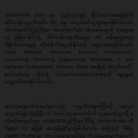
JobNATION 2024 မှာ ပြည်တွင်းနှင့် နိုင်ငံတကာအခြေစိုက်
ထိပ်တန်းကုမ္ပဏီပေါင်း ၆၅ ခုမှ အလုပ်ခေါ်ယူသွားမှာဖြစ်ပါတယ်။
အလုပ်အကိုင်ပြပွဲကြီးမှာ အသင့်တော်ဆုံး ဝန်ထမ်းတွေကို ရှာဖွေနေ
တဲ့ မြန်မာနိုင်ငံရဲ့ ထိပ်တန်းကုမ္ပဏီတွေမှ HR မန်နေဂျာတွေ၊
ဒါရိုက်တာတွေနဲ့ တိုက်ရိုက်တွေ့ဆုံနိုင်မယ့် အခွင့်အရေးရှိပါတယ်။
Sales, Banking, Insurance, Business Development,
Accounting, Marketing, Engineering, Hospitality, IT and
Software Development, Telecom, Retail အစရှိတဲ့ အလုပ်အကိုင်
နယ်ပယ်ထဲမှ ကိုယ်နဲ့ သင့်တော်မယ့်အလုပ်တစ်ခုကို ရွေးချယ်
လျှောက်ထားနိုင်ပါတယ်။
အလုပ်လျှောက်တဲ့အခါမှာလည်း ကုမ္ပဏီအများကြီးကို အလုပ်
လျှောက်ချင်လို့ဆိုပြီး CV Form တွေအထပ်လိုက် ယူဆောင်သွားဖို့ မ
လိုအပ်တော့ပါဘူး။ JobNATION ပွဲကြီးမှာ မိမိရဲ့ JobNet Profile ကို
Digital CV အဖြစ် အသုံးပြုနိုင်မှာဖြစ်ပါတယ်။ ဒါကြောင့် မိမိရဲ့
JobNet Profile မှာ အလုပ်အတွေ့အကြုံနဲ့ ကိုယ်ရေးအချက်အလက်