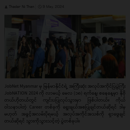
Thadar Ni Than
9 May, 2024
JobNet Myanmar မှ မြန်မာနိုင်ငံရဲ့ အကြီးဆုံး အလုပ်အကိုင်ပြပွဲကြီး
JobNATION 2024 ကို လာမယ့် မေလ (၁၈) ရက်နေ့၊ စနေနေ့မှာ နိုဗို
တယ်ဟိုတယ်တွင် ကျင်းပပြုလုပ်သွားမှာ ဖြစ်ပါတယ်။ ကိုယ်
ဝါသနာပါတဲ့ Career တစ်ခုကို ရွေးချယ်အစပြုချင်တယ်ဆိုရင် ဒါမှ
မဟုတ် အခွင့်အလမ်းပိုရမယ့် အလုပ်အကိုင်အသစ်ကို ရှာဖွေချင်
တယ်ဆိုရင် သွားကိုသွားသင့်တဲ့ ပွဲတစ်ခုပါ။