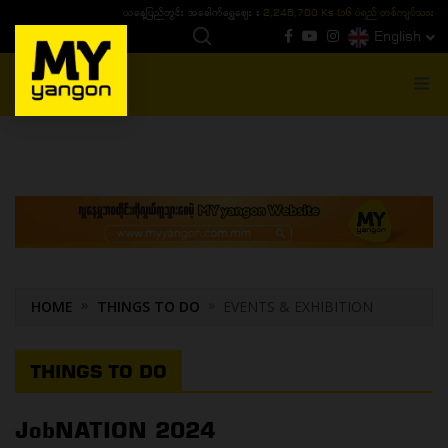
ယနေ့ပြည်တွင်း ၁၅ ပဲရည်ရွှေဈေး :
3,770,000 - ပြင်ပပေါက်စျေး (၁၆ ပဲရည် တစ်ကျပ်
English
MENU
HOME
THINGS TO DO
EVENTS & EXHIBITION
THINGS TO DO
JobNATION 2024