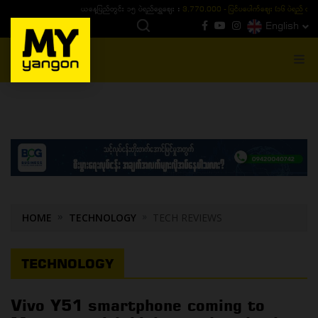
ယနေ့ပြည်တွင်း ၁၅ ပဲရည်ရွှေဈေး :
3,770,000 - ပြင်ပပေါက်စျေး (၁၆ ပဲရည် တစ်ကျပ်
English
MENU
HOME
TECHNOLOGY
TECH REVIEWS
TECHNOLOGY
Vivo Y51 smartphone coming to