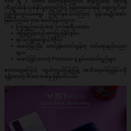
Vivo ရဲ့ Y Series စမတ်ဖုန်းတွေဟာ ဆန်းပြားတဲ့ ဒီဇိုင်းနဲ့ 
တီထွင်ဆန်းသစ်နိုင်မှုတွေကြောင့် မြန်မာစမတ်ဖုန်း ဈေးကွက်မှာ 
လူကြီး၊လူငယ်မရွေး ကြိုက်နှစ်သက်ကြတဲ့ ဖုန်းအမျိုးအစား 
ဖြစ်ပါတယ်။ Vivo စမတ်ဖုန်းတွေဟာ … 
ကြာရှည်အသုံးခံတဲ့ ဘက်ထရီပမာဏ၊ 
အမြန်ပြန်လည်အားဖြည့်နိုင်စွမ်း၊ 
ရင်သပ်ရှုမောဖွယ်ဒီဇိုင်း၊ 
အဆင့်မြင့်ပြီး သာလွန်ကောင်းမွန်တဲ့ ကင်မရာနည်းပညာ
များ၊ 
အဆင့်မြှင့်ထားတဲ့ Processor နဲ့ စွမ်းဆောင်ရည်များ 
စတာတွေကြောင့် ကျယ်ကျယ်ပြန့်ပြန့် အသိအမှတ်ပြုခြင်းကို 
ရရှိထားတဲ့ Brand တစ်ခု ဖြစ်ပါတယ်။ 