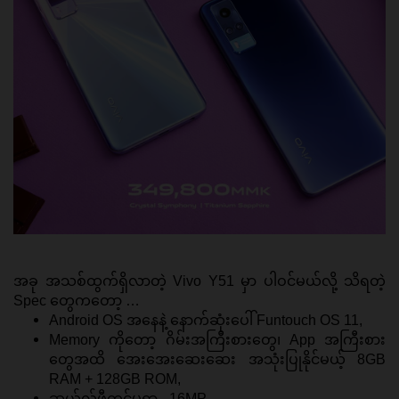
အခု အသစ်ထွက်ရှိလာတဲ့ Vivo Y51 မှာ ပါဝင်မယ်လို့ သိရတဲ့ 
Spec တွေကတော့ … 
Android OS အနေနဲ့ နောက်ဆုံးပေါ် Funtouch OS 11,
Memory ကိုတော့ ဂိမ်းအကြီးစားတွေ၊ App အကြီးစား
တွေအထိ အေးအေးဆေးဆေး အသုံးပြုနိုင်မယ့် 8GB 
RAM + 128GB ROM,
ဆယ်လ်ဖီကင်မရာ - 16MP