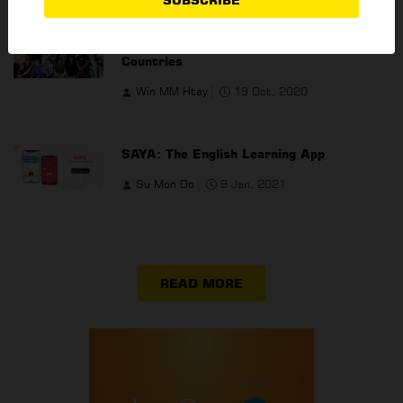
Better HR Expended their services to 3
Countries
Win MM Htay
19 Oct, 2020
SAYA: The English Learning App
Su Mon Oo
9 Jan, 2021
READ MORE