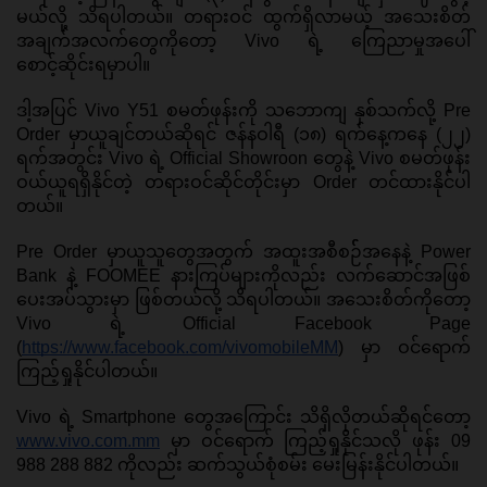
မယ်လို့ သိရပါတယ်။ တရားဝင် ထွက်ရှိလာမယ့် အသေးစိတ် 
အချက်အလက်တွေကိုတော့ Vivo ရဲ့ ကြေညာမှုအပေါ် 
စောင့်ဆိုင်းရမှာပါ။ 
ဒါ့အပြင် Vivo Y51 စမတ်ဖုန်းကို သဘောကျ နှစ်သက်လို့ Pre 
Order မှာယူချင်တယ်ဆိုရင် ဇန်နဝါရီ (၁၈) ရက်နေ့ကနေ (၂၂) 
ရက်အတွင်း Vivo ရဲ့ Official Showroon တွေနဲ့ Vivo စမတ်ဖုန်း 
ဝယ်ယူရရှိနိုင်တဲ့ တရားဝင်ဆိုင်တိုင်းမှာ Order တင်ထားနိုင်ပါ
တယ်။ 
Pre Order မှာယူသူတွေအတွက် အထူးအစီစဉ််အနေနဲ့ Power 
Bank နဲ့ FOOMEE နားကြပ်များကိုလည်း လက်ဆောင်အဖြစ် 
ပေးအပ်သွားမှာ ဖြစ်တယ်လို့ သိရပါတယ်။ အသေးစိတ်ကိုတော့ 
Vivo ရဲ့ Official Facebook Page 
(
https://www.facebook.com/vivomobileMM
) မှာ ဝင်ရောက်
ကြည့်ရှုနိုင်ပါတယ်။ 
Vivo ရဲ့ Smartphone တွေအကြောင်း သိရှိလိုတယ်ဆိုရင်တော့ 
www.vivo.com.mm
 မှာ ဝင်ရောက် ကြည့်ရှုနိုင်သလို ဖုန်း 09 
988 288 882 ကိုလည်း ဆက်သွယ်စုံစမ်း မေးမြန်းနိုင်ပါတယ်။ 