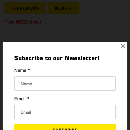
⇐ PREVIOUS
NEXT
⇒
Read 6222 times
×
POPULAR ARTICLES
Subscribe to our Newsletter!
Name
*
The Best Budget Phones For 2024
Thadar Ni Than
28 Dec, 2023
Email
*
How to buy Second Hand Laptop
Thadar Ni Than
6 Feb, 2023
SUBSCRIBE