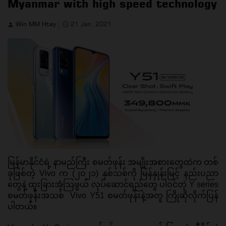
Myanmar with high speed technology
Win MM Htay
21 Jan, 2021
မြန်မာနိုင်ငံရဲ့ နာမည်ကြီး စမတ်ဖုန်း အမျိုးအစားတွေထဲက တစ်
ခုဖြစ်တဲ့ Vivo က (၂၀၂၁) နှစ်သစ်ကို မြန်နှုန်းမြင့် နည်းပညာ
တွေနဲ့ ထူးခြားအံ့ဩဖွယ် လုပ်ဆောင်ရည်တွေ ပါဝင်တဲ့ Y series 
စမတ်ဖုန်းအသစ်  Vivo Y51 စမတ်ဖုန်းနဲ့အတူ ကြိုဆိုလိုက်ပြန်
ပါတယ်။ 