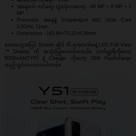
အနောက် ကင်မရာ (၃)လုံးကတော့ - 48 MP + 8 MP + 2 
MP
Processor အနေနဲ့ Snapdragon 662, Octa Core 
2.0GHz, 11nm
Dimensions - 163.86×75.32×8.38mm
စတာတွေအပြင် Screen ဆိုဒ် (၆.၅၈)လက်မနဲ့ LED Full View 
™ Display ကို အသုံးပြုပေးထားတယ်။ ဘက်ထ္ထရီကိုတော့ 
5000mAh(TYP) နဲ့ Charger ကိုတော့ 18W Flashcharge 
ထည့်သွင်းပေးထားပါတယ်။ 