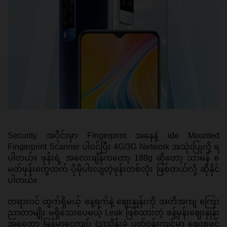
Security အပိုင်းမှာ Fingerprint အနေနဲ့ ide Mounted 
Fingerprint Scanner ပါဝင်ပြီး 4G/3G Network အသုံးပြုလို့ ရ
ပါတယ်။ ဖုန်းရဲ့ အလေးချိန်ကတော့ 188g ဆိုတော့ သာမန် စ
မတ်ဖုန်းတွေထက် ပိုမိုပါးလျတဲ့ဖုန်းတစ်လုံး ဖြစ်တယ်လို့ ဆိုနိုင်
ပါတယ်။ 
တရားဝင် ထွက်ရှိမယ့် နေ့ရက်နဲ့ ဈေးနှုန်းကို အတိအကျ ကြော
ညာတာမျိုး မရှိသေးပေမယ့် Leak ဖြစ်ထားတဲ့ ခန့်မှန်းဈေးနှုန်း
အရတော့ မြန်မာငွေကျပ် (၃)သိန်းခွဲ ပတ်ဝန်းကျင်မှာ ဈေးစဖွင့်