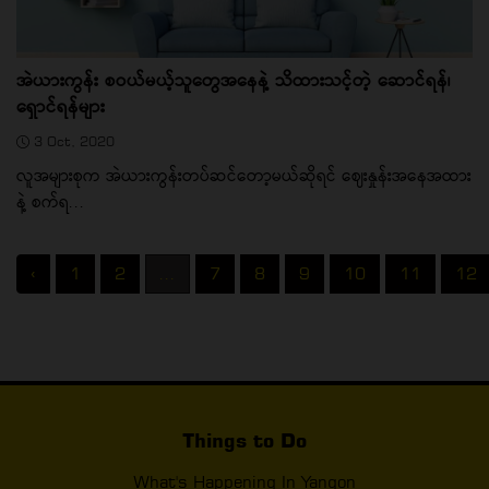
အဲယားကွန်း စဝယ်မယ့်သူတွေအနေနဲ့ သိထားသင့်တဲ့ ဆောင်ရန်၊
ရှောင်ရန်များ
3 Oct, 2020
လူအများစုက အဲယားကွန်းတပ်ဆင်တော့မယ်ဆိုရင် ဈေးနှုန်းအနေအထား
နဲ့ စက်ရ...
‹
1
2
...
7
8
9
10
11
12
Things to Do
What's Happening In Yangon