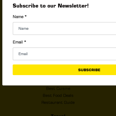
Subscribe to our Newsletter!
Best Selling Reads
Hottest Games
Name
*
Tech
Tech Reviews
Email
*
Best Apps & Software
Trending Tech News
New Gadgets
SUBSCRIBE
Food & Drink
Best Eats
Best Cuisine
Best Food Deals
Restaurant Guide