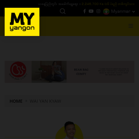
ယနေ့ပြည်တွင်း ၁၅ ပဲရည်ရွှေဈေး :
3,770,000 - ပြင်ပပေါက်စျေး (၁၆ ပဲရည် တစ်ကျပ်
Myanmar
MENU
HOME
WAI YAN KYAW