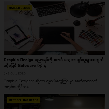
CAREER & JOBS
Graphic Design ပညာရပ်ကို စတင် လေ့လာချင်သူများအတွက်
မရှိမဖြစ် Software (၅) ခု
3 Oct, 2020
Graphic Designer ဆိုတာ လူငယ်တွေကြားမှာ ခေတ်စားလာတဲ့
အလုပ်အကိုင်တစ...
BEST SELLING READS