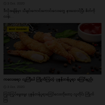
3 Oct, 2020
ဒီလိုအချိန်မှာ သီချင်းကောင်းကောင်းလေးတွေ နားထောင်ပြီး စိတ်ကို
လန်း...
BEST CUISINE
ကလေးရော လူကြီးပါ ကြိုက်ကြတဲ့ ပုဇွန်တန်ပူရာ ကြော်နည်း
3 Oct, 2020
ကြွပ်ကြွပ်မွေးမွေး ပုဇွန်တန်ပူရာကြော်လေးကိုတော့ လူတိုင်း ကြိုက်
ကြ...