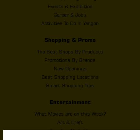
Events & Exhibition
Career & Jobs
Activities To Do In Yangon
Shopping & Promo
The Best Shops By Products
Promotions By Brands
New Openings
Best Shopping Locations
Smart Shopping Tips
Entertainment
What Movies are on this Week?
Art & Craft
Trending Nightlife
Top Music Charts