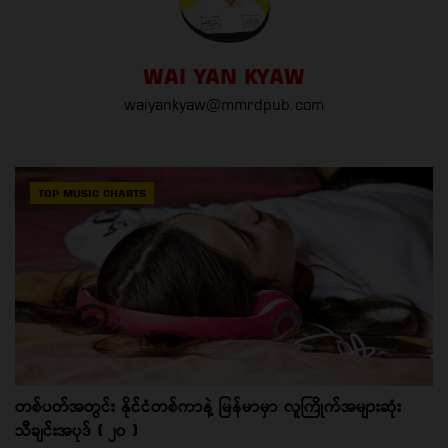
WAI YAN KYAW
waiyankyaw@mmrdpub.com
TOP MUSIC CHARTS
တစ်ပတ်အတွင်း နိုင်ငံတစ်ကာနဲ့ မြန်မာမှာ လူကြိုက်အများဆုံး
သီချင်းအပုဒ် ( ၂၀ )