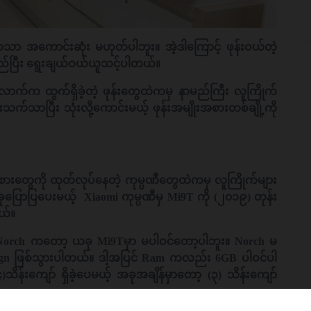
သာ အကောင်းဆုံး မဟုတ်ပါဘူး။ အဲ့ဒါကြောင့် ဖုန်းဝယ်တဲ့
တည်ပြီး ရွေးချယ်ဝယ်ယူသင့်ပါတယ်။
င်းလောက်က ထွက်ရှိခဲ့တဲ့ ဖုန်းတွေထဲကမှ နာမည်ကြီး လူကြိုက်
်သာပြီး သုံးလို့ကောင်းမယ့် ဖုန်းအမျိုးအစားတစ်ချို့ကို
စားတွေကို ထုတ်လုပ်နေတဲ့ ကုမ္ပဏီတွေထဲကမှ လူကြိုက်များ
ပြောပြပေးမယ့် Xiaomi ကုမ္ပဏီမှ Mi9T ကို (၂၀၁၉) တုန်း
ယ်။
ဲ့ Norch ကတော့ ယခု Mi9Tမှာ မပါဝင်တော့ပါဘူး။ Norch မ
sign ဖြစ်သွားပါတယ်။ ဒါ့အပြင် Ram ကလည်း 6GB ပါဝင်ပါ
သိန်းကျော် ရှိခဲ့ပေမယ့် အခုအချိန်မှာတော့ (၃) သိန်းကျော်