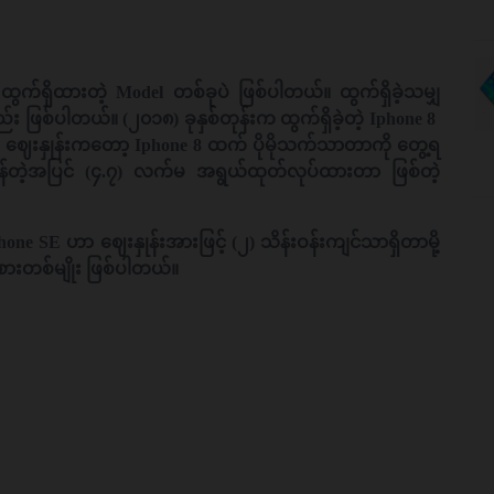
က်ရှိထားတဲ့ Model တစ်ခုပဲ ဖြစ်ပါတယ်။ ထွက်ရှိခဲ့သမျှ
ြစ်ပါတယ်။ (၂၀၁၈) ခုနှစ်တုန်းက ထွက်ရှိခဲ့တဲ့ Iphone 8
ြီး ဈေးနှုန်းကတော့ Iphone 8 ထက် ပိုမိုသက်သာတာကို ‌တွေ့ရ
ွန်တဲ့အပြင် (၄.၇) လက်မ အရွယ်ထုတ်လုပ်ထားတာ ဖြစ်တဲ့
e SE ဟာ ဈေးနှုန်းအားဖြင့် (၂) သိန်းဝန်းကျင်သာရှိတာမို့
အစားတစ်မျိုး ဖြစ်ပါတယ်။