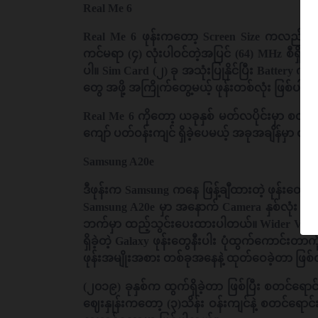
Real Me 6
Real Me 6 ဖုန်းကတော့ Screen Size ကလည်း (၆.၅
ကင်မရာ (၄) လုံးပါဝင်တဲ့အပြင် (64) MHz စီရှိ
ပါ။ Sim Card (၂) ခု အသုံးပြုနိုင်ပြီး Battery
တွေ အဖို့ အကြိုက်တွေ့မယ့် ဖုန်းတစ်လုံး ဖြစ်ပါ
Real Me 6 ကိုတော့ ယခုနှစ် မတ်လပိုင်းမှာ စတင်ထွ
ကျော် ပတ်ဝန်းကျင် ရှိခဲ့ပေမယ့် အခုအချိန်မှာ 
Samsung A20e
ဒီဖုန်းက Samsung ကနေ ဖြန့်ချီထားတဲ့ ဖုန်းတွ
Samsung A20e မှာ အနောက် Camera နှစ်လုံး ပါဝ
ဘက်မှာ ထည့်သွင်းပေးထားပါတယ်။ Wider View C
ရှိခဲ့တဲ့ Galaxy ဖုန်းတွေနီးပါး ပုံထွက်ကောင်း
ဖုန်းအမျိုးအစား တစ်ခုအနေနဲ့ ထုတ်ဝေခဲ့တာ ဖ
(၂၀၁၉) ခုနှစ်က ထွက်ရှိခဲ့တာ ဖြစ်ပြီး စတင်ရော
ဈေးနှုန်းကတော့ (၃)သိန်း ဝန်းကျင်နဲ့ စတင်ရောင်း