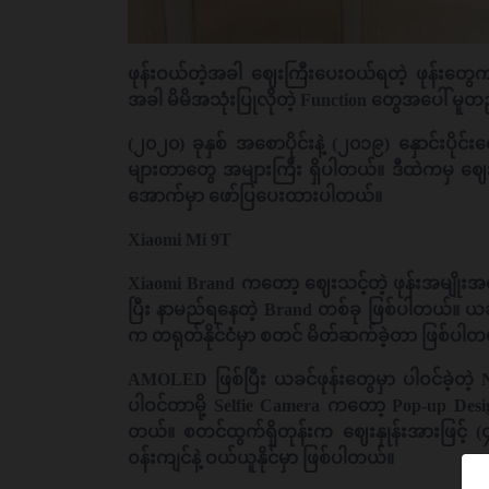
ဖုန်းဝယ်တဲ့အခါ ဈေးကြီးပေးဝယ်ရတဲ့ ဖုန်းတွေက
အခါ မိမိအသုံးပြုလိုတဲ့ Function တွေအပေါ် မူ
(၂၀၂၀) ခုနှစ် အစောပိုင်းနဲ့ (၂၀၁၉) နှောင်းပို
များတာတွေ အများကြီး ရှိပါတယ်။ ဒီထဲကမှ ဈေးသက
အောက်မှာ ဖော်ပြပေးထားပါတယ်။
Xiaomi Mi 9T
Xiaomi Brand ကတော့ ဈေးသင့်တဲ့ ဖုန်းအမျိုးအ
ပြီး နာမည်ရနေတဲ့ Brand တစ်ခု ဖြစ်ပါတယ်။ ယခု
က တရုတ်နိုင်ငံမှာ စတင် မိတ်ဆက်ခဲ့တာ ဖြစ်ပါတ
AMOLED ဖြစ်ပြီး ယခင်ဖုန်းတွေမှာ ပါဝင်ခဲ့တ
ပါဝင်တာမို့ Selfie Camera ကတော့ Pop-up De
တယ်။ စတင်ထွက်ရှိတုန်းက ဈေးနှုန်းအားဖြင့် (၄)
ဝန်းကျင်နဲ့ ဝယ်ယူနိုင်မှာ ဖြစ်ပါတယ်။