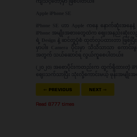
ကျသင့်တော့မှာ ဖြစ်ပါတယ်။
Apple iPhone SE
iPhone SE ဟာ Apple ကနေ နောက်ဆုံးအနေနဲ့ ထွ
iPhone အမျိုးအစားတွေထဲက ဈေးအနည်းဆုံးလည်း ဖ
ရဲ့ Design နဲ့ ဆင်တူပုံစံ ထုတ်လုပ်ထားတာ ဖြစ်ပ
မှာပါ။ Camera ပိုင်းမှာ သိသိသာသာ ကောင်းမ
အတွက် သယ်ဆောင်ရ လွယ်ကူစေပါတယ်။
(၂၀၂၀) အစောပိုင်းကတည်းက ထွက်ရှိထားတဲ့ iPhon
ဈေးသက်သာပြီး သုံးလို့ကောင်းမယ့် ဖုန်းအမျိုး
⇐ PREVIOUS
NEXT
⇒
Read 8777 times