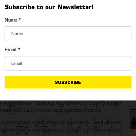
Subscribe to our Newsletter!
) လက်မနဲ့ Full Display ရှိတဲ့ ဖုန်းတစ်လုံး ဖြစ်ပါတယ်။
Name
*
တာမို့ ကင်မရာ Quality အရလည်း စိတ်ကျေနပ်စရာ ဖြစ်စေမှာ
 ကလည်း အကောင်းဆုံး Back-Up ပေးနိုင်တာမို့ Game ဆော့တဲ့သူ
တယ်။
Email
*
က်ရှိခဲ့တာ ဖြစ်ပြီး စစထွက်ခြင်း ဈေးနှုန်းအနေနဲ့ (၄) သိန်း
ဝယ်ယူမယ်ဆိုရင်တော့ (၃)သိန်းကျော်သာ ကျသင့်တော့မှာပါ။
ေထဲမှာ ဈေးအသက်သာဆုံး ဖုန်းအမျိုးအစားတစ်ခု ဖြစ်ပါတယ်။
SUBSCRIBE
င်ထားပြီး Finger-Reader System ကိုလည်း ဖုန်းရဲ့ အနောက်
amera Len ပါဝင်တာမို့ ဓာတ်ပုံရိုက်တဲ့အခါ အရင်က ထွက်
တာကို တွေ့ရပါတယ်။ Samsung ကုမ္ပဏီကတော့ ဒီဖုန်းကို Budget
ြစ်တာကြောင့် Ram 4GB သာ ထည့်သွင်းထားပါတယ်။
င်းချကတည်းက လူကြိုက်များတဲ့ ဖုန်းတစ်လုံး ဖြစ်ခဲ့ပါတယ်။
ချခဲ့တာဖြစ်ပြီး အခုချိန်မှာတော့ ငွေကျပ် (၂) သိန်းကျော်သာ