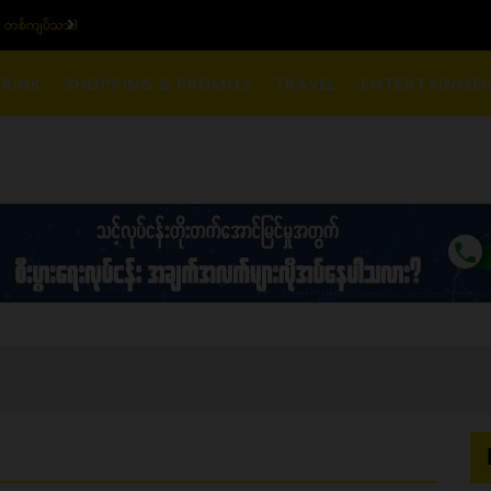
၁၆ ပဲရည် တစ်ကျပ်သား)
RINK
SHOPPING & PROMOS
TRAVEL
ENTERTAINME