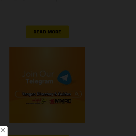
READ MORE
×