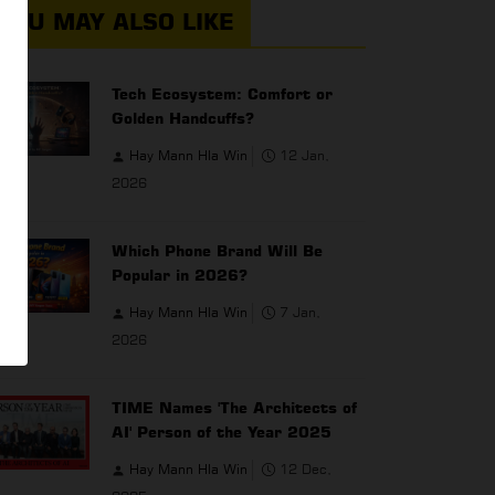
YOU MAY ALSO LIKE
Tech Ecosystem: Comfort or
Golden Handcuffs?
Hay Mann Hla Win
12 Jan,
2026
Which Phone Brand Will Be
Popular in 2026?
Hay Mann Hla Win
7 Jan,
2026
TIME Names 'The Architects of
AI' Person of the Year 2025
Hay Mann Hla Win
12 Dec,