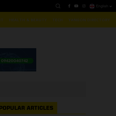
English
ယနေ့ကမ္ဘာ့ရွှေဈေး :
$1901 ( တစ်အောင်စလျှင် )
NT
HEALTH & BEAUTY
TECH
YANGON DIRECTORY
POPULAR ARTICLES