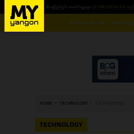
ယနေ့ပြည်တွင်း ၁၅ ပဲရည်ရွှေဈေး :
3,770,000 - ပြင်ပပေါက်စျေး (
THINGS TO DO
FOOD & D
HOME
TECHNOLOGY
TECH REVIEWS
TECHNOLOGY