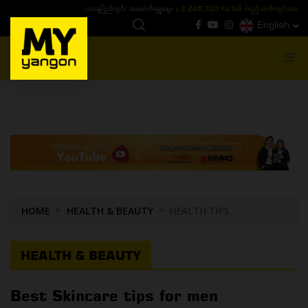
ယနေ့ပြည်တွင်း ၁၅ ပဲရည်ရွှေဈေး :
3,770,000 - ပြင်ပပေါက်စျေး (၁၆ ပဲရည် တစ်ကျပ်
English
MENU
HOME
HEALTH & BEAUTY
HEALTH TIPS
HEALTH & BEAUTY
Best Skincare tips for men