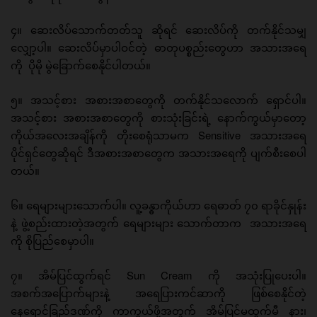
၄။ ဆေးလိပ်သောက်တတ်သူ ဆိုရင် ဆေးလိပ်ကို တက်နိုင်သမျှ
လျှော့ပါ။ ဆေးလိပ်မှာပါဝင်တဲ့ ဓာတုပစ္စည်းတွေဟာ အသားအရေ
ကို ပိုမို မွဲခြောက်စေနိုင်ပါတယ်။
၅။ အသင့်စား အစားအစာတွေကို တက်နိုင်သလောက် ရှောင်ပါ။
အသင့်စား အစားအစာတွေကို စားသုံးခြင်းရဲ့ နောက်ကွယ်မှာတော့
ကိုယ်အလေးအချိန်ကို တိုးစေရုံသာမက Sensitive အသားအရေ
ပိုင်ရှင်တွေဆိုရင် ဒီအစားအစာတွေက အသားအရေကို ပျက်စီးစေပါ
တယ်။
၆။ ရေများများသောက်ပါ။ လူ့ခန္ဓာကိုယ်ဟာ ရေဓာတ် ၇၀ ရာခိုင်နှုန်း
နဲ့ ဖွဲ့စည်းထားတဲ့အတွက် ရေများများ သောက်တာက အသားအရေ
ကို စိုပြည်စေမှာပါ။
၇။ အိမ်ပြင်ထွက်ရင် Sun Cream ကို အသုံးပြုပေးပါ။
အစက်အပြောက်များနဲ့ အရေပြားကင်ဆာကို ဖြစ်စေနိုင်တဲ့
နေရောင်ခြည်ဒဏ်ကို ကာကွယ်ဖို့အတွက် အိမ်ပြင်မထွက်မီ နား၊