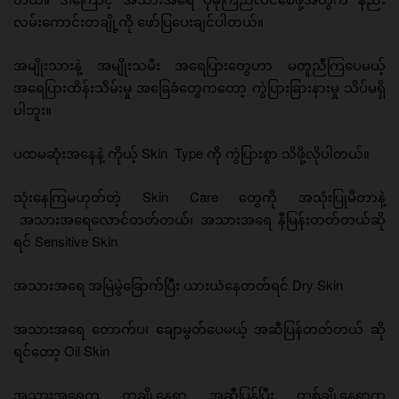
လမ်းကောင်းတချို့ကို ဖော်ပြပေးချင်ပါတယ်။
အမျိုးသားနဲ့ အမျိုးသမီး အရေပြားတွေဟာ မတူညီကြပေမယ့်
အရေပြားထိန်းသိမ်းမှု အခြေခံတွေကတော့ ကွဲပြားခြားနားမှု သိပ်မရှိ
ပါဘူး။
ပထမဆုံးအနေနဲ့ ကိုယ့် Skin Type ကို ကွဲပြားစွာ သိဖို့လိုပါတယ်။
သုံးနေကြမဟုတ်တဲ့ Skin Care တွေကို အသုံးပြုမိတာနဲ့
အသားအရေလောင်တတ်တယ်၊ အသားအရေ နီမြန်းတတ်တယ်ဆို
ရင် Sensitive Skin
အသားအရေ အမြဲမွဲခြောက်ပြီး ယားယံနေတတ်ရင် Dry Skin
အသားအရေ တောက်ပ၊ ချောမွတ်ပေမယ့် အဆီပြန်တတ်တယ် ဆို
ရင်တော့ Oil Skin
အသားအရေက တချို့နေရာ အဆီပြန်ပြီး တစ်ချို့နေရာက