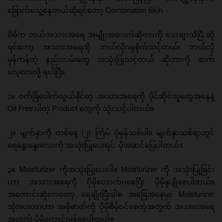
ခြောက်သွေ့နေတယ်ဆိုရင်တော့ Combination Skin
မိမိက ဘယ်အသားအရေ အမျိုးအစားလဲဆိုတာကို သေချာသိပြီ ဆို
ရင်တော့ အသားအရေကို ဘယ်လိုဂရုစိုက်သင့်တယ်၊ ဘယ်လို
မှန်ကန်တဲ့ နည်းလမ်းတွေ အသုံးပြုသင့်တယ် ဆိုတာကို ဆက်
လေ့လာလို့ ရပါပြီ။
၁။ ဝက်ခြံပေါက်လွယ်နိုင်တဲ့ အသားအရေကို ပိုင်ဆိုင်သူတွေအနေနဲ့
Oil Free ပါတဲ့ Product တွေကို သုံးသင့်ပါတယ်။
၂။ မျက်နှာကို တစ်နေ့ (၂) ကြိမ် ပုံမှန်သစ်ပါ။ မျက်နှာသစ်ရာ‌တွင်
ရေနွေးနွေးလေးကို အသုံးပြုပေးရင် ပိုအဆင်ပြေပါတယ်။
၃။ Moisturizer ကိုအသုံးပြုပေးပါ။ Moisturizer ကို အသုံးပြုခြင်း
ဟာ အသားအရေကို ပိုမိုတောက်ပစေပြီး ပိုမိုနုပျိုစေပါတယ်။
အကောင်းဆုံးကတော့ ရေချိုးပြီးခါစ အခြေအနေမှာ Moisturizer
သုံးပေးတာဟာ အစိုဓာတ်ကို ပိုမိုစိမ့်၀င်စေတဲ့အတွက် အသားအရေ
အတွက် ပိုမိုကောင်းမွန်စေပါတယ်။