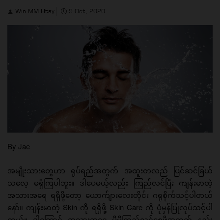
Win MM Htay
9 Oct, 2020
By Jae
အမျိုးသားတွေဟာ ရုပ်ရည်အတွက် အထူးတလည် ပြင်ဆင်ခြယ်
သလေ့ မရှိကြပါဘူး။ ဒါပေမယ့်လည်း ကြည်လင်ပြီး ကျန်းမာတဲ့
အသားအရေ ရရှိဖို့တော့ ယောက်ျားလေးတိုင်း ဂရုစိုက်သင့်ပါတယ်
နော်။ ကျန်းမာတဲ့ Skin ကို ရရှိဖို့ Skin Care ကို ပုံမှန်ပြုလုပ်သင့်ပါ
တယ်။ ဒါကြောင့် အသားအရေ ပိုမိုကြည်လင်စေဖို့အတွက် နည်း