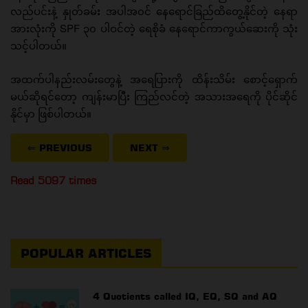
လည်ပင်းနဲ့ နှုတ်ခမ်း အပါအ၀င် နေရောင်ခြည်ထိတွေ့နိုင်တဲ့ နေရာ
အားလုံးကို SPF ၃၀ ပါဝင်တဲ့ ရေစိုခံ နေရောင်ကာကွယ်ဆေးကို သုံး
သင့်ပါတယ်။
အထက်ပါနည်းလမ်းတွေနဲ့ အရေပြားကို ထိန်းသိမ်း စောင့်ရှောက်
မယ်ဆိုရင်တော့ ကျန်းမာပြီး ကြည်လင်တဲ့ အသားအရေကို ပိုင်ဆိုင်
နိုင်မှာ ဖြစ်ပါတယ်။
⇐ PREVIOUS
NEXT
⇒
Read 5097 times
POPULAR ARTICLES
4 Quotients called IQ, EQ, SQ and AQ