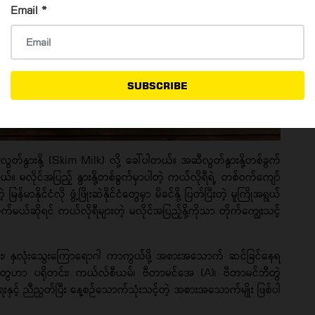
Email
*
SUBSCRIBE
ီလွတ်နွားနို့ (Skim Milk) လို့ ခေါ်ပါတယ်။ အဆီလွတ်နွားနို့တစ်ခွက်
်။ မလိုင်အပြည့် နွားနို့တစ်ခွက်မှာပါတဲ့ ကယ်လိုရီရဲ့ တစ်ဝက်ကျော်
်မာနိုင်ငံလို ဖွံ့ဖြိုးဆဲနိုင်ငံတွေမှာ မိခင်နို့ ပြတ်ပြီးတဲ့ မူကြိုအရွယ်
်မယ်ဆိုရင် ကယ်လိုရီများတဲ့ မလိုင်အပြည့်နို့ကိုသာ တိုက်ကျွေးသင့်
များ၊ နှလုံးသွေးကြောရောဂါ ကာကွယ်ဖို့ အစားအသောက် ဆင်ခြင်နေရ
တွေဟာ ပရိုတင်း၊ ကယ်လ်စီယမ်၊ ဗီတာမင်အေ (A)၊ ဗီတာမင်ဘီတွဲ
့် ညီညွတ်ပြီး နေ့စဉ်သောက်သုံးသင့်တဲ့ အစားအသောက်မျိုး ဖြစ်ပါ