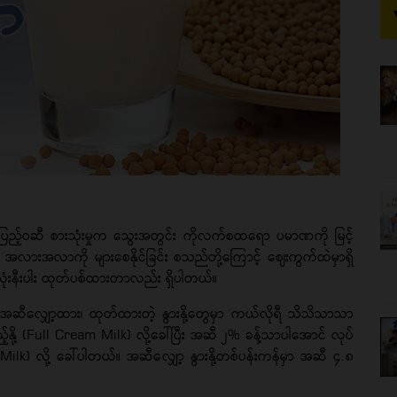
း၊ ပြည့်ဝဆီ စားသုံးမှုက သွေးအတွင်း ကိုလက်စထရော ပမာဏကို မြင့်
ော အလားအလာကို များစေနိုင်ခြင်း စသည်တို့ကြောင့် ဈေးကွက်ထဲမှာရှိ
်လုံးနီးပါး ထုတ်ပစ်ထားတာလည်း ရှိပါတယ်။
့ အဆီလျှော့ထား၊ ထုတ်ထားတဲ့ နွားနို့တွေမှာ ကယ်လိုရီ သိသိသာသာ
်နို့ (Full Cream Milk) လို့ခေါ်ပြီး အဆီ ၂% ခန့်သာပါအောင် လုပ်
at Milk) လို့ ခေါ်ပါတယ်။ အဆီလျှော့ နွားနို့တစ်ပန်းကန်မှာ အဆီ ၄.၈