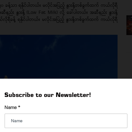
၀ ခန့်သာ ရနိုင်ပါတယ်။ မလိုင်အပြည့် နွားနို့တစ်ခွက်ထက် ကယ်လိုရီ
ဆီနည်း နွားနို့ (Low Fat Milk) လို့ ခေါ်ပါတယ်။ အဆီနည်း နွားနို့
ုရီခန့် ရနိုင်ပါတယ်။ မလိုင်အပြည့် နွားနို့တစ်ခွက်ထက် ကယ်လိုရီ
Subscribe to our Newsletter!
Name
*