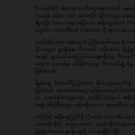
ဗီတာမင်ဒီကို အစားအသောက်တွေကရတာထက် နေရောင်ခြည
ကနေဒါ၊ နော်ဝေ စတဲ့ အအေးပိုင်း နိုင်ငံတွေမှာ နေ
ချို့တဲ့ပြီး ကလေးအများအပြားဟာ အရိုးပျော့ရောဂါ (R
တွေထဲက ကယ်လ်စီယမ် (Calcium) ကို အူထဲကနေ သွေး
ကယ်လ်စီယမ်က အရိုးတွေကို ကြံ့ခိုင်စေပါတယ်။ ဗီတ
နိုင်ငံတွေမှာ နွားနို့ထဲမှာ ဗီတာမင်ဒီ အပိုဆောင်း ဖြည့
အကျင့် ထူထောင်ပေးခဲ့ကြပါတယ်။နွားနို့ထဲမှာ ဗီတာမင်ဒ
အတွက် အခုအခါမှာ အဲဒီနိုင်ငံတွေမှာ ဗီတာမင်ဒီချို့တဲ့မှ
ဖြစ်ပါတယ်။
နို့မှန်သမျှ ဗီတာမင်ဒီဖြည့်ထားတဲ့ နိုင်ငံတွေကထုတ်တ
ကြွယ်ဝတဲ့ အစားအစာအနေနဲ့ ဖော်ပြထားတတ်ပါတယ်။တ
မှာ အေးတဲ့နိုင်ငံတွေမှာရော ပူတဲ့နိုင်ငံတွေမှာပါ အရိုး
အမျိုးသမီးကြီးတွေမှာ အရိုးကျိုးတာဟာ အရေးကြီးတဲ့ 
ဒါကြောင့် အရိုးတွေကြံ့ခိုင်ဖို့ လိုအပ်တဲ့ ကယ်လ်စီယမ်စုပ်ယ
အအေးပိုင်းနိုင်ငံ တွေမှာသာမက အပူပိုင်းနိုင်ငံတွေမှ
ဖြည့်စွက်ထားတဲ့ နွားနို့တွေကို ဝယ်ယူရရှိနိုင်ပါပြီ။