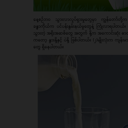
နေ့စဉ်ဘဝ သွားလာလှုပ်ရှားမှုတွေမှာ ကျွန်တော်တ
ခန္ဓာကိုယ်က ပင်ပန်းနွမ်းနယ်မှုတွေနဲ့ ကြုံလာရပါ
သွားတဲ့ အရိုးအဆစ်တွေ အတွက် နို့က အကောင်းဆုံး ဓာတ်စာပါပ
ကတော့ နွားနို့နှင့် ပဲနို့ ဖြစ်ပါတယ်။ (၂)မျိုးလုံးက က
တွေ ရှိနေပါတယ်။