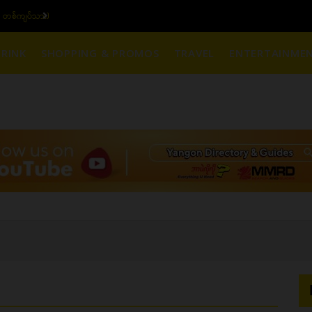
၆ ပဲရည် တစ်ကျပ်သား)
ယ
RINK
SHOPPING & PROMOS
TRAVEL
ENTERTAINME