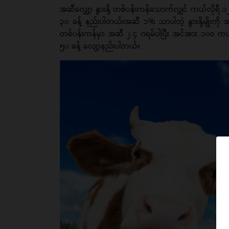
အဆီလျှော့ နွားနို့ တစ်ပန်းကန်သောက်လျှင် ကယ်လိုရီ ၁၂
၃၀ ခန့် နည်းပါတယ်။အဆီ ၁% သာပါတဲ့ နွားနို့မျိုးကို အ
တစ်ပန်းကန်မှာ အဆီ ၂.၄ ဂရမ်ပါပြီး အင်အား ၁၀ဝ ကယ်လိ
၅၀ ခန့် လျော့နည်းပါတယ်။