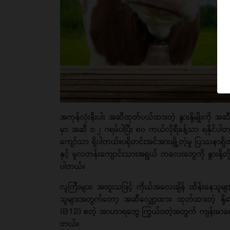
အကုန်လုံးနီးပါး အဆီထုတ်ပယ်ထားတဲ့ နွားနို့မျိုးကို အဆ
မှာ အဆီ ဝ.၂ ဂရမ်ပါပြီး ၈၀ ကယ်လိုရီခန့်သာ ရနိုင်ပါတယ
ကျော်သာ ရှိပါတယ်။ပရိုတင်းအင်အားချို့တဲ့မှု ပြဿနာရှိတဲ့ မြန
နှင့် မူလတန်းကျောင်းသားအရွယ် ကလေးတွေကို နွားနို့တိုက
ပါတယ်။
လူကြီးများ၊ အထူးသဖြင့် ကိုယ်အလေးချိန် ထိန်းနေသူ
သူများအတွက်တော့ အဆီလျှော့ထား၊ ထုတ်ထားတဲ့ နို့
(B12) စတဲ့ အာဟာရတွေ ကြွယ်ဝတဲ့အတွက် ကျန်းမာရေးနှင
တယ်။