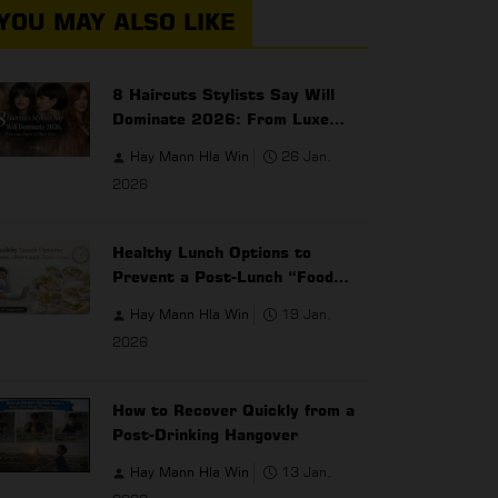
YOU MAY ALSO LIKE
8 Haircuts Stylists Say Will
Dominate 2026: From Luxe
Layers to Micro Bobs
Hay Mann Hla Win
26 Jan,
2026
Healthy Lunch Options to
Prevent a Post-Lunch “Food
Coma” for Office Workers
Hay Mann Hla Win
19 Jan,
2026
How to Recover Quickly from a
Post-Drinking Hangover
Hay Mann Hla Win
13 Jan,