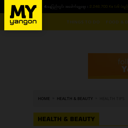
ယနေ့ပြည်တွင်း ၁၅ ပဲရည်ရွှေဈေး :
3,770,000 - ပြင်ပပေါက်စျေး (၁
THINGS TO DO
FOOD & D
HOME
HEALTH & BEAUTY
HEALTH TIPS
HEALTH & BEAUTY