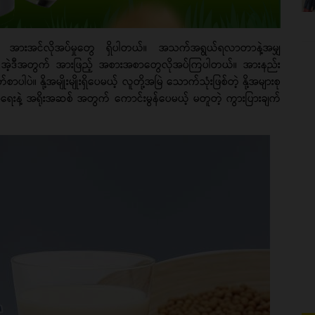
ို့က အားအင်လိုအပ်မှုတွေ ရှိပါတယ်။ အသက်အရွယ်ရလာတာနဲ့အမျှ
တယ်။ အဲ့ဒီအတွက် အားဖြည့် အစားအစာတွေလိုအပ်ကြပါတယ်။ အားနည်း
ဲ။ နို့အမျိုးမျိုးရှိပေမယ့် လူတို့အမြဲ သောက်သုံးဖြစ်တဲ့ နို့အများစု
ျန်းမာရေးနဲ့ အရိုးအဆစ် အတွက် ကောင်းမွန်ပေမယ့် မတူတဲ့ ကွားပြားချက်