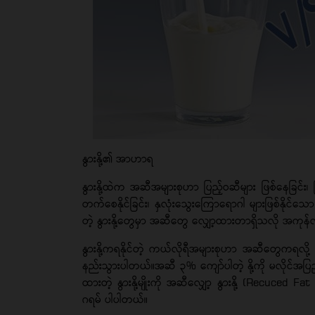
နွားနို့၏ အာဟာရ
နွားနို့ထဲက အဆီအများစုဟာ ပြည့်ဝဆီများ ဖြစ်နေခြင်
တက်စေနိုင်ခြင်း၊ နှလုံးသွေးကြောရောဂါ များဖြစ်နိုင်သ
တဲ့ နွားနို့တွေမှာ အဆီတွေ လျှော့ထားတာရှိသလို အကုန
နွားနို့ကရနိုင်တဲ့ ကယ်လိုရီအများစုဟာ အဆီတွေကရလို
နည်းသွားပါတယ်။အဆီ ၃% ကျော်ပါတဲ့ နို့ကို မလိုင်အပြည့
ထားတဲ့ နွားနို့မျိုးကို အဆီလျှော့ နွားနို့ (Recuced F
ဂရမ် ပါပါတယ်။