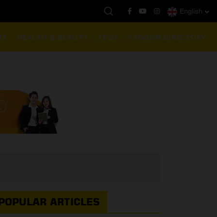
English
နေ့ကမ္ဘာ့ရွှေဈေး :
$1901 ( တစ်အောင်စလျှင် )
NT
HEALTH & BEAUTY
TECH
YANGON DIRECTORY
POPULAR ARTICLES