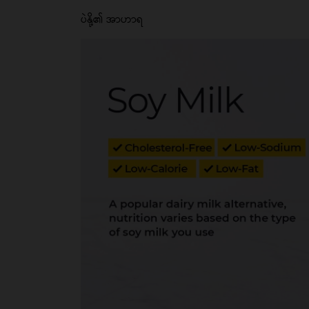
ပဲနို့၏ အာဟာရ