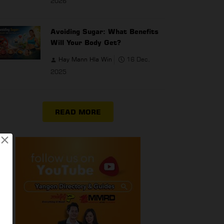
2026
Avoiding Sugar: What Benefits
Will Your Body Get?
Hay Mann Hla Win
16 Dec,
2025
READ MORE
×