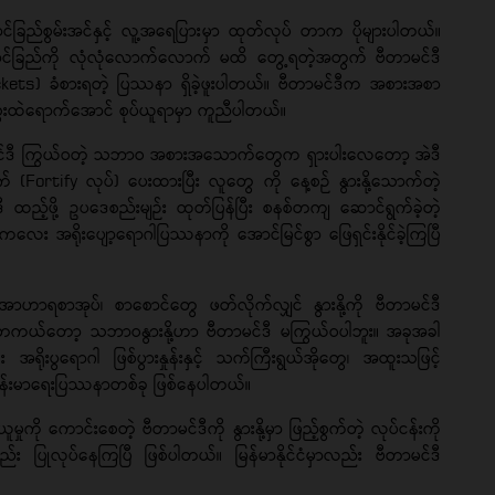
်စွမ်းအင်နှင့် လူ့အရေပြားမှာ ထုတ်လုပ် တာက ပိုများပါတယ်။
ရောင်ခြည်ကို လုံလုံလောက်လောက် မထိ တွေ့ရတဲ့အတွက် ဗီတာမင်ဒီ
ickets) ခံစားရတဲ့ ပြဿနာ ရှိခဲ့ဖူးပါတယ်။ ဗီတာမင်ဒီက အစားအစာ
ထဲရောက်အောင် စုပ်ယူရာမှာ ကူညီပါတယ်။
ာမင်ဒီ ကြွယ်ဝတဲ့ သဘာဝ အစားအသောက်တွေက ရှားပါးလေတော့ အဲဒီ
်စွက် (Fortify လုပ်) ပေးထားပြီး လူတွေ ကို နေ့စဉ် နွားနို့သောက်တဲ့
ီ ထည့်ဖို့ ဥပဒေစည်းမျဉ်း ထုတ်ပြန်ပြီး စနစ်တကျ ဆောင်ရွက်ခဲ့တဲ့
ု ကလေး အရိုးပျော့ရောဂါပြဿနာကို အောင်မြင်စွာ ဖြေရှင်းနိုင်ခဲ့ကြပြီ
ဲ့ အာဟာရစာအုပ်၊ စာစောင်တွေ ဖတ်လိုက်လျှင် နွားနို့ကို ဗီတာမင်ဒီ
ကယ်တော့ သဘာဝနွားနို့ဟာ ဗီတာမင်ဒီ မကြွယ်ဝပါဘူး။ အခုအခါ
ပါး အရိုးပွရောဂါ ဖြစ်ပွားနှုန်းနှင့် သက်ကြီးရွယ်အိုတွေ၊ အထူးသဖြင့်
ကျန်းမာရေးပြဿနာတစ်ခု ဖြစ်နေပါတယ်။
ူမှုကို ကောင်းစေတဲ့ ဗီတာမင်ဒီကို နွားနို့မှာ ဖြည့်စွက်တဲ့ လုပ်ငန်းကို
ာလည်း ပြုလုပ်နေကြပြီ ဖြစ်ပါတယ်။ မြန်မာနိုင်ငံမှာလည်း ဗီတာမင်ဒီ