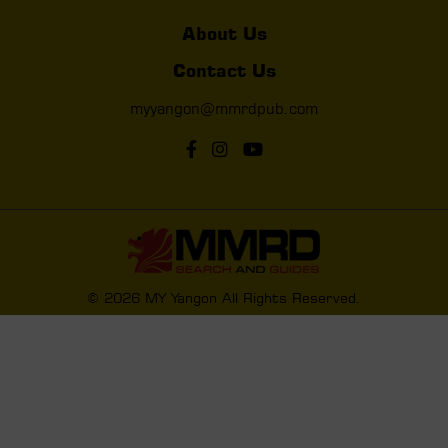
About Us
Contact Us
myyangon@mmrdpub.com
© 2026 MY Yangon All Rights Reserved.