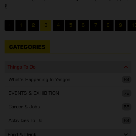
ခု
‹
1
2
3
4
5
6
7
8
9
1
CATEGORIES
Things To Do
What's Happening In Yangon
64
EVENTS & EXHIBITION
79
Career & Jobs
55
Activities To Do
84
Food & Drink