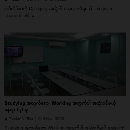
အင်္ဂလိပ်စာကို Category အလိုက် လေ့လာလို့ရမယ့် Telegram
Channel (၁၆) ခု
Studying အတွက်ရော၊ Working အတွက်ပါ အသုံးဝင်မယ့်
နေရာ (၇) ခု
Thadar Ni Than
3 Nov, 2023
Studying အတွက်ရော၊ Working အတွက်ပါ အသုံးဝင်မယ့် နေရာ (၇)