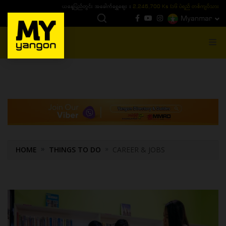
ယနေ့ပြည်တွင်း ၁၅ ပဲရည်ရွှေဈေး :
3,770,000 - ပြင်ပပေါက်စျေး (၁၆ ပဲရည် တစ်ကျပ်
Myanmar
MENU
HOME
THINGS TO DO
CAREER & JOBS