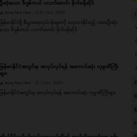
ဦးဆုံးသော ဒီဂျစ်တယ် ပလက်ဖောင်း မိုက်ခရိုဆိုဒ်
Aung Myo Hein
21 Oct, 2020
T
မြန်မာနိုင်ငံရှိ စီးပွားရေးလုပ်ငန်းများကို လေ့လာနိုင်မည့် ပထမဦးဆုံး
သော ဒီဂျစ်တယ် ပလက်ဖောင်း မိုက်ခရိုဆိုဒ်
မြန်မာနိုင်ငံအတွင်းမှ အလုပ်လုပ်ရန် အကောင်းဆုံး ကုမ္ပဏီကြီး
များ
F
Aung Myo Hein
7 Oct, 2020
မြန်မာနိုင်ငံအတွင်းမှ အလုပ်လုပ်ရန် အကောင်းဆုံး ကုမ္ပဏီကြီးများ
S
E
H
ကိုယ်ပိုင်လုပ်ငန်းလုပ်တော့မယ်ဆိုရင် ဘယ်လိုအချက်တွေ စဥ်း
T