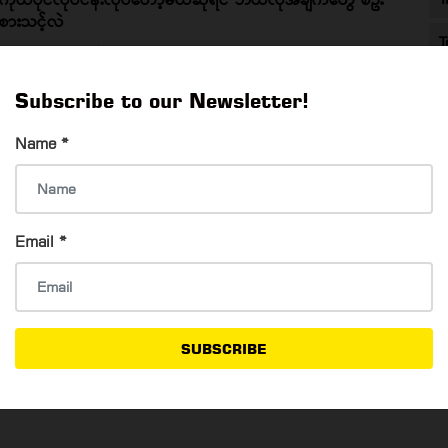
စားသင့်လဲ
T
Wai Yan Kyaw
7 Oct, 2020
ကိုယ်ပိုင်လုပ်ငန်းလုပ်တော့မယ်ဆိုရင် ဘယ်လိုအချက်တွေ စဥ်းစား
Subscribe to our Newsletter!
သင့်လဲ
Name
*
လာမယ့် ၂၀၂၅ ခုနှစ်မှာ ပျောက်ကွယ်သွားနိုင်တဲ့ ထုတ်ကုန်
Email
*
ပစ္စည်း ( ၁၄ ) ခု
Wai Yan Kyaw
7 Oct, 2020
လာမယ့် ၂၀၂၅ ခုနှစ်မှာ ပျောက်ကွယ်သွားနိုင်တဲ့ ထုတ်ကုန်ပစ္စည်း (
၁၄ ) ခု
SUBSCRIBE