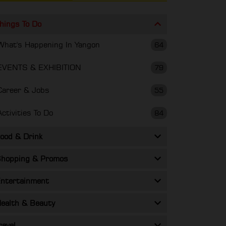
hings To Do
What's Happening In Yangon
64
EVENTS & EXHIBITION
79
Career & Jobs
55
Activities To Do
84
ood & Drink
hopping & Promos
ntertainment
ealth & Beauty
ravel