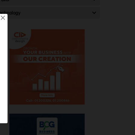
echnology
×