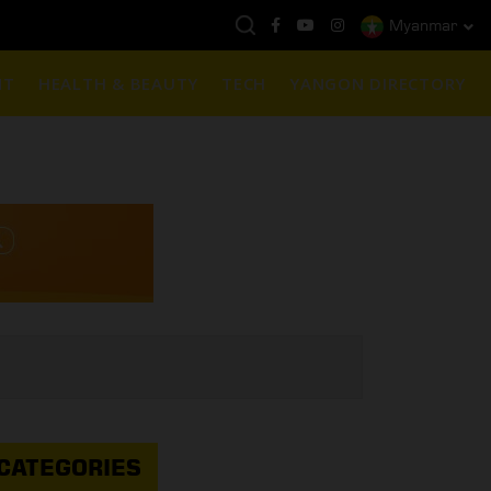
Myanmar
ည်ရွှေဈေး :
3,770,000 - ပြင်ပပေါက်စျေး (၁၆ ပဲရည် တစ်ကျပ်သား)
NT
HEALTH & BEAUTY
TECH
YANGON DIRECTORY
CATEGORIES