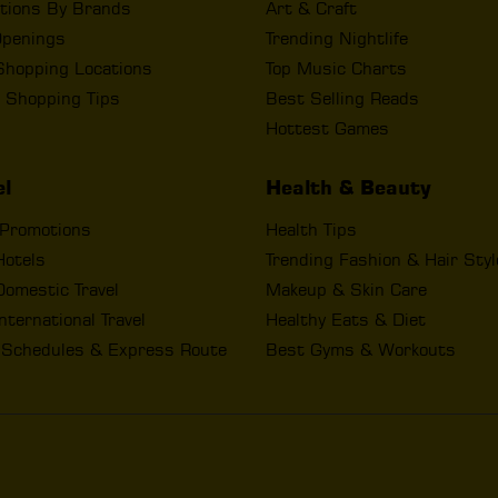
tions By Brands
Art & Craft
penings
Trending Nightlife
Shopping Locations
Top Music Charts
 Shopping Tips
Best Selling Reads
Hottest Games
el
Health & Beauty
 Promotions
Health Tips
Hotels
Trending Fashion & Hair Sty
omestic Travel
Makeup & Skin Care
nternational Travel
Healthy Eats & Diet
t Schedules & Express Route
Best Gyms & Workouts