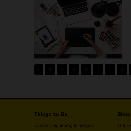
‹
1
2
3
4
5
6
7
Things to Do
Shop
What's Happening In Yangon
The B