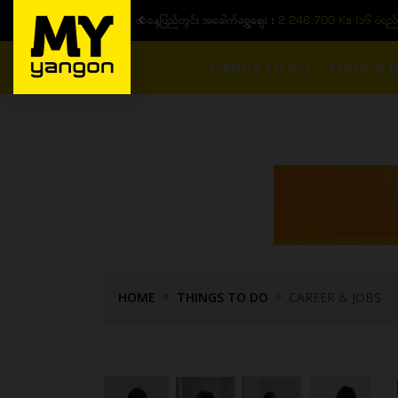
ယနေ့ပြည်တွင်း အခေါက်ရွှေဈေး :
2,246,700 Ks (၁၆ ပဲရည်
THINGS TO DO
FOOD & D
HOME
THINGS TO DO
CAREER & JOBS