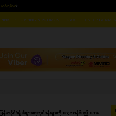
 တစ်ကျပ်သား)
ယနေ့ပြည်တွင်း ၁၅ ပဲရ
RINK
SHOPPING & PROMOS
TRAVEL
ENTERTAINME
မြန်မာနိုင်ငံရှိ စီးပွားရေးလုပ်ငန်းများကို လေ့လာနိုင်မည့် ပထမ