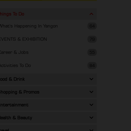
hings To Do
What's Happening In Yangon
64
EVENTS & EXHIBITION
79
Career & Jobs
55
Activities To Do
84
ood & Drink
hopping & Promos
ntertainment
ealth & Beauty
ravel