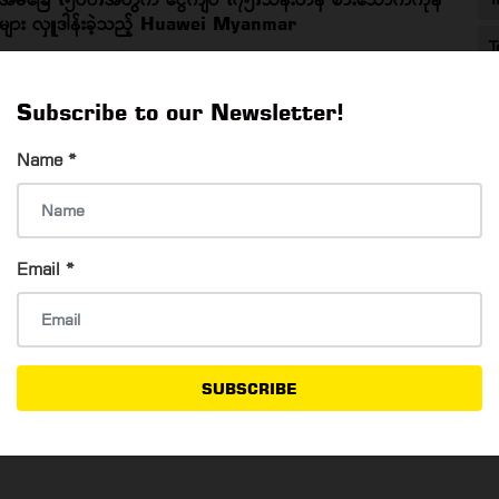
များ လှူဒါန်းခဲ့သည့် Huawei Myanmar
T
Aung Myo Hein
20 Jan, 2021
အိမ်ခြေ (၅၀၀)အတွက် ငွေကျပ် (၇၅)သိန်းတန် စားသောက်ကုန်များ
Subscribe to our Newsletter!
လှူဒါန်းခဲ့သည့် Huawei Myanmar
Name
*
၁ သိန်းနဲ့အထက် ငွေလွှဲသူတိုင်းကို အိမ်အရောက်ဝန်ဆောင်မှုပေး
Email
*
မယ့် True Money
Win MM Htay
26 Nov, 2020
၁ သိန်းနဲ့အထက် ငွေလွှဲသူတိုင်းကို အိမ်အရောက်ဝန်ဆောင်မှုပေးမယ့်
True Money
SUBSCRIBE