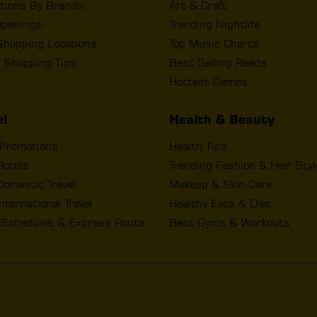
tions By Brands
Art & Craft
penings
Trending Nightlife
Shopping Locations
Top Music Charts
 Shopping Tips
Best Selling Reads
Hottest Games
el
Health & Beauty
 Promotions
Health Tips
Hotels
Trending Fashion & Hair Sty
omestic Travel
Makeup & Skin Care
nternational Travel
Healthy Eats & Diet
t Schedules & Express Route
Best Gyms & Workouts