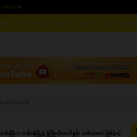
 တစ်ကျပ်သား)
ယနေ့ပြည်တွင်း ၁၅ ပဲရ
RINK
SHOPPING & PROMOS
TRAVEL
ENTERTAINME
NG IN YANGON
တစ်ချိန်က လန်ဒန်မြို့နဲ့ ဖွံဖြိုးတိုးတက်နှုန်း တစ်သားထဲ ဖြစ်ခဲ့တဲ့