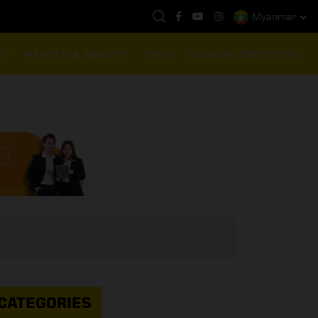
Myanmar
ည်ရွှေဈေး :
3,770,000 - ပြင်ပပေါက်စျေး (၁၆ ပဲရည် တစ်ကျပ်သား)
NT
HEALTH & BEAUTY
TECH
YANGON DIRECTORY
CATEGORIES