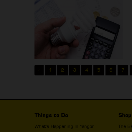
‹
1
2
3
4
5
6
7
Things to Do
Shop
What's Happening In Yangon
The B