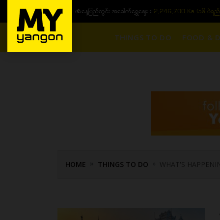
ယနေ့ပြည်တွင်း အခေါက်ရွှေဈေး :
2,246,700 Ks (၁၆ ပဲရည်
THINGS TO DO
FOOD & D
HOME
THINGS TO DO
WHAT'S HAPPENI