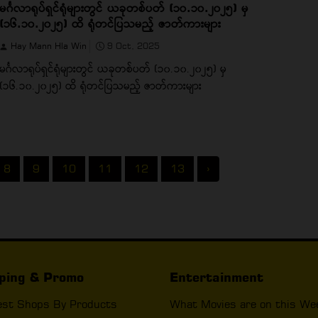
မင်္ဂလာရုပ်ရှင်ရုံများတွင် ယခုတစ်ပတ် (၁၀.၁၀.၂၀၂၅) မှ
(၁၆.၁၀.၂၀၂၅) ထိ ရုံတင်ပြသမည့် ဇာတ်ကားများ
Hay Mann Hla Win
9 Oct, 2025
မင်္ဂလာရုပ်ရှင်ရုံများတွင် ယခုတစ်ပတ် (၁၀.၁၀.၂၀၂၅) မှ
(၁၆.၁၀.၂၀၂၅) ထိ ရုံတင်ပြသမည့် ဇာတ်ကားများ
8
9
10
11
12
13
›
ping & Promo
Entertainment
est Shops By Products
What Movies are on this We