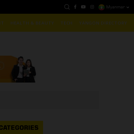
Myanmar
ည်ရွှေဈေး :
3,770,000 - ပြင်ပပေါက်စျေး (၁၆ ပဲရည် တစ်ကျပ်သား)
NT
HEALTH & BEAUTY
TECH
YANGON DIRECTORY
CATEGORIES