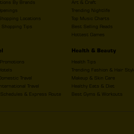
tions By Brands
Art & Craft
penings
Trending Nightlife
Shopping Locations
Top Music Charts
 Shopping Tips
Best Selling Reads
Hottest Games
el
Health & Beauty
 Promotions
Health Tips
Hotels
Trending Fashion & Hair Sty
omestic Travel
Makeup & Skin Care
nternational Travel
Healthy Eats & Diet
t Schedules & Express Route
Best Gyms & Workouts