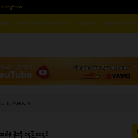
 တစ်ကျပ်သား)
ယနေ့ပြည်တွင်း ၁၅ ပဲရ
RINK
SHOPPING & PROMOS
TRAVEL
ENTERTAINME
NG IN YANGON
အခါမဲ့ မိုးကို ဂရုပြုစေချင်