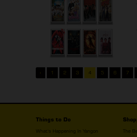
‹
1
2
3
4
5
6
7
Things to Do
Shop
What's Happening In Yangon
The B