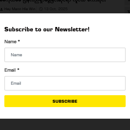
Hay Mann Hla Win
13 Oct, 2025
T
မိမိကိုယ်မိမိ ပြန်လည်ရှာဖွေခြင်းဆိုင်ရာ လူငယ် စကားဝိုင်း
Subscribe to our Newsletter!
Name
*
ကျွန်းတောလမ်းပွဲဈေး ပြန်စနေပြီနော် …
Email
*
Hay Mann Hla Win
11 Oct, 2025
ကျွန်းတောလမ်းပွဲဈေး ပြန်စနေပြီနော် …
SUBSCRIBE