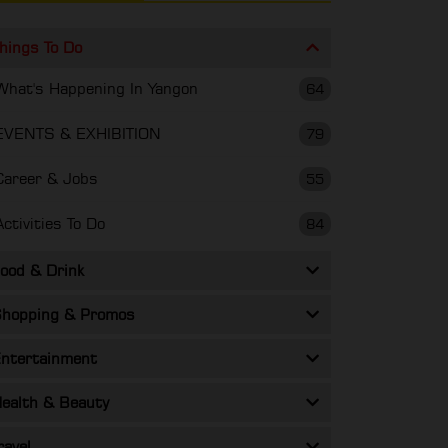
hings To Do
What's Happening In Yangon
64
EVENTS & EXHIBITION
79
Career & Jobs
55
Activities To Do
84
ood & Drink
hopping & Promos
ntertainment
ealth & Beauty
ravel