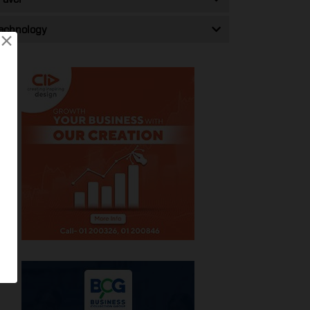
echnology
×