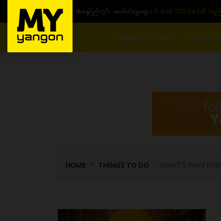
ယနေ့ပြည်တွင်း အခေါက်ရွှေဈေး :
2,246,700 Ks (၁၆ ပဲရည်
THINGS TO DO
FOOD & D
HOME
THINGS TO DO
WHAT'S HAPPENI