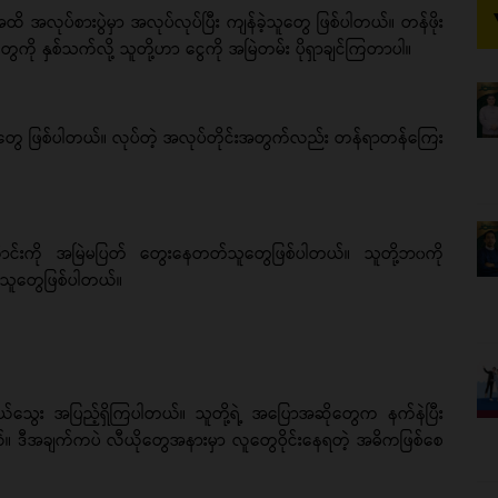
ထိ အလုပ်စားပွဲမှာ အလုပ်လုပ်ပြီး ကျန်ခဲ့သူတွေ ဖြစ်ပါတယ်။ တန်ဖိုး
္စည်းတွေကို နှစ်သက်လို့ သူတို့ဟာ ငွေကို အမြဲတမ်း ပိုရှာချင်ကြတာပါ။
ြတဲ့သူတွေ ဖြစ်ပါတယ်။ လုပ်တဲ့ အလုပ်တိုင်းအတွက်လည်း တန်ရာတန်ကြေး
ောင်းကို အမြဲမပြတ် တွေးနေတတ်သူတွေဖြစ်ပါတယ်။ သူတို့ဘ၀ကို
သူတွေဖြစ်ပါတယ်။
ုယ်သွေး အပြည့်ရှိကြပါတယ်။ သူတို့ရဲ့ အပြောအဆိုတွေက နက်နဲပြီး
။ ဒီအချက်ကပဲ လီယိုတွေအနားမှာ လူတွေဝိုင်းနေရတဲ့ အဓိကဖြစ်စေ