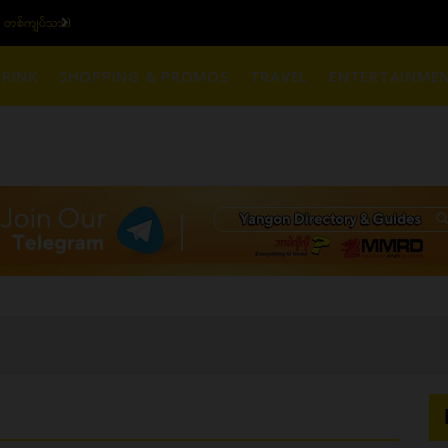
၆ ပဲရည် တစ်ကျပ်သား)
ယ
RINK
SHOPPING & PROMOS
TRAVEL
ENTERTAINME