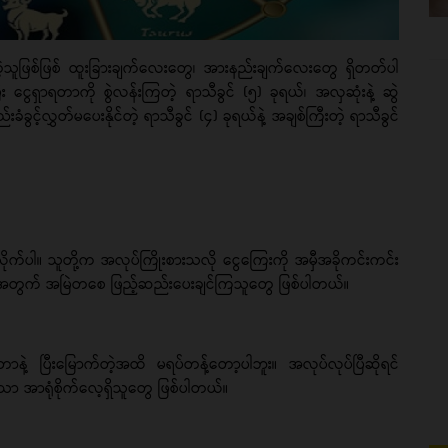
းတဲ့သူဖြစ်ဖြစ် ထူးခြားချက်လေးတွေ၊ အားနည်းချက်လေးတွေ ရှိတတ်ပါ
ွေရှာရတာကို စွဲလန်းကြတဲ့ ရာသီခွင် (၅) ခုရယ်၊ အလှဆုံးနဲ့ ဆွဲ
ံခွင့်လွှတ်မပေးနိုင်တဲ့ ရာသီခွင် (၄) ခုရယ်နဲ့ အချစ်ကြီးတဲ့ ရာသီခွင်
်လိုက်ပါ။ သူတို့က အလုပ်ကြိုးစားသလို ငွေကြေးကို အမှီအခိုကင်းကင်း
းစုအတွက် အမြဲတစေ ဖြည့်ဆည်းပေးချင်ကြသူတွေ ဖြစ်ပါတယ်။
တာနဲ့ ပြီးမြောက်တဲ့အထိ မရပ်တန့်တော့ပါဘူး။ အလုပ်လုပ်ပြီဆိုရင်
ုသာ အာရုံစိုက်လေ့ရှိသူတွေ ဖြစ်ပါတယ်။