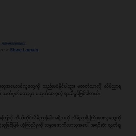
Advertisement
re > 
Shwe Lamain
် အတုအယောင်လူတွေကို သည်းမခံနိုင်ပါဘူး။ မတတ်သာလို့ လိမ်ညာရ
စ် သတ်မှတ်တော့မှာ မဟုတ်တော့တဲ့ ရာသီခွင်ဖြစ်ပါတယ်။
င့် ကိုယ်တိုင်လိမ်ညာခြင်း မရှိသလို လိမ်ညာဖို့ ကြိုးစားသူတွေကို
ူဖြစ်ဖြစ် ယုံကြည်မှုကို သစ္စာဖောက်လာသူအပေါ် အရင်ဆုံး လွှတ်ချ