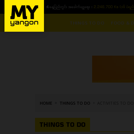
ယနေ့ပြည်တွင်း ၁၅ ပဲရည်ရွှေဈေး :
3,770,000 - ပြင်ပပေါက်စျေး (၁
THINGS TO DO
FOOD & D
HOME
THINGS TO DO
ACTIVITIES TO DO
THINGS TO DO