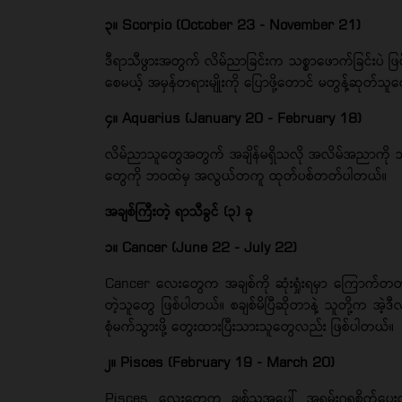
၃။ Scorpio (October 23 - November 21)
ဒီရာသီဖွားအတွက် လိမ်ညာခြင်းက သစ္စာဖောက်ခြင်းပဲ ဖြစ်
စေမယ့် အမှန်တရားမျိုးကို ပြောဖို့တောင် မတွန့်ဆုတ်သ
၄။ Aquarius (January 20 - February 18)
လိမ်ညာသူတွေအတွက် အချိန်မရှိသလို အလိမ်အညာကို သည်းခ
တွေကို ဘဝထဲမှ အလွယ်တကူ ထုတ်ပစ်တတ်ပါတယ်။
အချစ်ကြီးတဲ့ ရာသီခွင် (၃) ခု
၁။ Cancer (June 22 - July 22)
Cancer လေးတွေက အချစ်ကို ဆုံးရှုံးရမှာ ကြောက်တတ်ကြ
တဲ့သူတွေ ဖြစ်ပါတယ်။ စချစ်မိပြီဆိုတာနဲ့ သူတို့က အဲ့ဒီလ
စုံမက်သွားဖို့ တွေးထားပြီးသားသူတွေလည်း ဖြစ်ပါတယ်။
၂။ Pisces (February 19 - March 20)
Pisces လေးတွေက ချစ်သူအပေါ် အရမ်းဂရုစိုက်ပေးတတ်ပြ