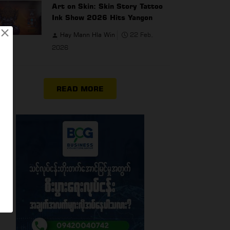
Art on Skin: Skin Story Tattoo
Ink Show 2026 Hits Yangon
×
Hay Mann Hla Win
22 Feb,
2026
READ MORE