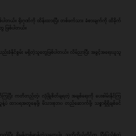
ပါတယ်။ ရိုးဂုဏ်ကို ထိန်းထားပြီး တစ်ဖက်သား ခံစားချက်ကို ထိခိုက်
ူတွေ ဖြစ်ပါတယ်။
ံနိုင်စွမ်း မရှိတဲ့သူတွေဖြစ်ပါတယ်။ လိမ်ညာပြီး အခွင့်အရေးယူသူ
ပြီး ကတိတည်တဲ့၊ လုံခြုံစိတ်ချရတဲ့ အချစ်ရေးကို ပေးစါမ်းနိုင်ကြ
ူနဲ့ပဲ ထာ၀ရအတူနေဖို့၊ မိသားစုဘ၀ တည်ဆောက်ဖို့၊ သစ္စာရှိရှိချစ်ခင်
ီး ရိုမန်တစ်ဆန်တဲ့သူတွေပါ။ သူတို့ကိုယ်တိုင်က ပြီးပြည့်စုံတဲ့