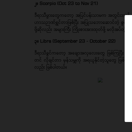
၂။ Scorpio (Oct 23 to Nov 21)
ဒီရာသီဖွားတွေကတော့ အပြင်ပန်းသာမက အတွင်းဘက် စိ
ဟာသဉာဏ်ရွှင်တာဖြစ်ပြီး အပြုသဘောဆောင်တဲ့ စွမ်းအင်
ဖို့ဆိုလည်း အများကြီး ကြိုးစားအားထုတ်ဖို့ မလိုအပ်တဲ
၃။ Libra (September 23 - October 22)
ဒီရာသီခွင်ကတော့ အချောအလှလေးတွေ ဖြစ်ကြပြီး သူတို့
တင် လိုချင်တာ မှန်သမျှကို အရယူနိုင်တဲ့သူတွေ ဖြစ်ပါ
လည်း ဖြစ်ပါတယ်။