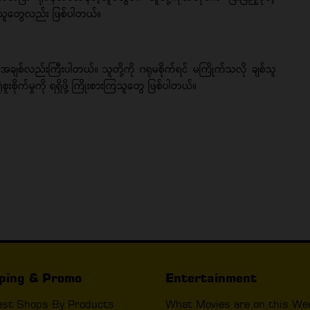
ြသူတွေလည်း ဖြစ်ပါတယ်။
ချစ်လည်းကြီးပါတယ်။ သူတို့ကို ဂရုမစိုက်ရင် မကြိုက်သလို ချစ်သူ
ူးစိုက်မှုကို ရရှိဖို့ ကြိုးစားကြသူတွေ ဖြစ်ပါတယ်။
ping & Promo
Entertainment
est Shops By Products
What Movies are on this We