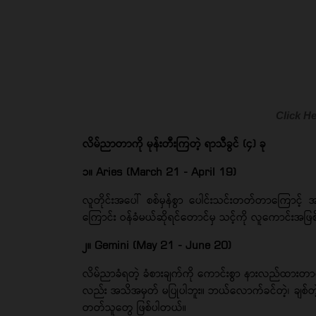
Click He
လိမ်ညာတာကို မုန်းတီးကြတဲ့ ရာသီခွင် (၄) ခု
၁။ Aries (March 21 - April 19)
လူတိုင်းအပေါ် စစ်မှန်စွာ ပေါင်းသင်းတတ်တာကြောင့
ကြောင်း ဝန်ခံမယ်ဆိုရင်တောင်မှ သင့်ကို လူကောင်းအဖြ
၂။ Gemini (May 21 - June 20)
လိမ်ညာခံရတဲ့ ခံစားချက်ကို ကောင်းစွာ နားလည်ထားတာကြော
လည်း အသိအမှတ် မပြုပါဘူး။ ဘယ်လောက်ခင်တဲ့၊ ချစ်တဲ့သ
တတ်သူတွေ ဖြစ်ပါတယ်။