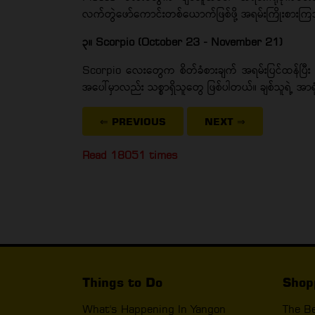
လက်တွဲဖော်ကောင်းတစ်ယောက်ဖြစ်ဖို့ အရမ်းကြိုးစားက
၃။ Scorpio (October 23 - November 21)
Scorpio လေးတွေက စိတ်ခံစားချက် အရမ်းပြင်ထန်ပြီး အ
အပေါ်မှာလည်း သစ္စာရှိသူတွေ ဖြစ်ပါတယ်။ ချစ်သူရဲ့ အာရုံစ
⇐ PREVIOUS
NEXT
⇒
Read 18051 times
Things to Do
Shop
What's Happening In Yangon
The B