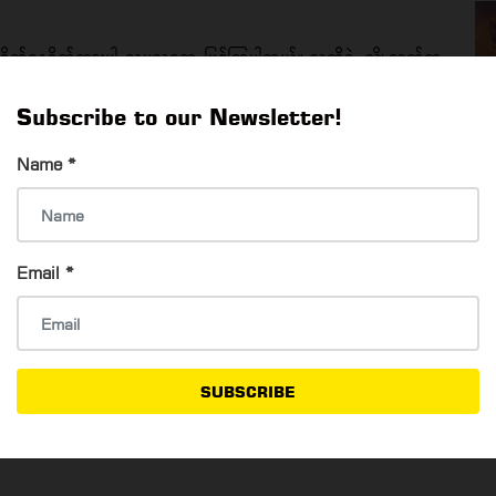
တ်နေစိတ်ထားပါ လှပသူတွေ ဖြစ်ကြပါတယ်။ သူတို့ရဲ့ ညှို့ဓာတ်က
တွေကို ပေးစွမ်းနိုင်ကြပါတယ်။ ဆန့်ကျင်ဘက်လိင်အပေါ် ဆွဲဆောင်
့သူတွေ ဖြစ်ပါတယ်။
Subscribe to our Newsletter!
Name
*
ရဲ့ ဆွဲဆောင်မှုအရှိဆုံးက မျက်လုံးဖြစ်ပါတယ်။ အကြည့်တစ်ချက်နဲ့
တယ်။ ဒီရာသီခွင်ဖွားတွေဟာ စိတ်ထားကောင်းပြီး သစ္စာရှိကြတဲ့သူတွေ
Email
*
SUBSCRIBE