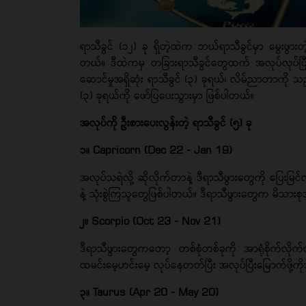
ရာသီခွင် (၁၂) ခု ရှိတဲ့ထဲက ဘယ်ရာသီခွင်မှာ မွေးဖွာ
တယ်။ ဒီထဲကမှ တခြားရာသီခွင်တွေထက် အလုပ်လုပ်ပြီး င
ဆောင်မှုအရှိဆုံး ရာသီခွင် (၃) ခုရယ်၊ လိမ်ညာတာကို သည်းခ
(၃) ခုရယ်ကို ဖော်ပြပေးသွားမှာ ဖြစ်ပါတယ်။
အလုပ်ကို ဦးစားပေးလွန်းတဲ့ ရာသီခွင် (၅) ခု
၁။ Capricorn (Dec 22 - Jan 19)
အလုပ်သရဲလို့ ဆိုလိုက်တာနဲ့ ဒီရာသီဖွားတွေကို ပြေးမြင
နဲ့ သုံးစွဲကြသူတွေဖြစ်ပါတယ်။ ဒီရာသီဖွားတွေက မိသာ
၂။ Scorpio (Oct 23 - Nov 21)
ဒီရာသီဖွားတွေကတော့ တစ်စုံတစ်ခုကို အာရုံစိုက်လိုက်
ထမင်းမေ့ဟင်းမေ့ လုပ်နေတတ်ပြီး အလုပ်ပြီးမြောက်ဖို့ကိ
၃။ Taurus (Apr 20 - May 20)