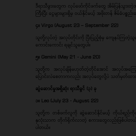
ဒီရာသီဖွားတွေက လုပ်ဖော်ကိုင်ဖက်တွေ အိမ်ပြန်သွားတဲ့အ
ကြီးပြီး ငွေများများရှိမှ ဝယ်နိုင်မယ့် အဖိုးတန် ဇိမ်ခံပစ
၄။ Virgo (August 23 – September 22)
သူတို့လုပ်တဲ့ အလုပ်တိုင်းကို ပြီးပြည့်စုံမှ ကျေနပ်က
ကောင်းကောင်း ရချင်သူတွေပါ။
၅။ Gemini (May 21 - June 20)
သူတို့က အလုပ်ချိန်မဟုတ်တဲ့တိုင်အောင် အလုပ်အကြ
ပြောင်းလဲစေတာကလည်း အလုပ်တွေလို့ပဲ သတ်မှတ်ထား
ဆွဲဆောင်မှုအရှိဆုံး ရာသီခွင် (၃) ခု
၁။ Leo (July 23 - August 22)
သူတို့က တစ်ဖက်လူကို ဆွဲဆောင်နိုင်မယ့် ကိုယ်ရည်ကိ
နှလုံးသာက တိုက်ရိုက်လာတဲ့ စကားတွေလည်းဖြစ်ပါတယ်
ပါတယ်။