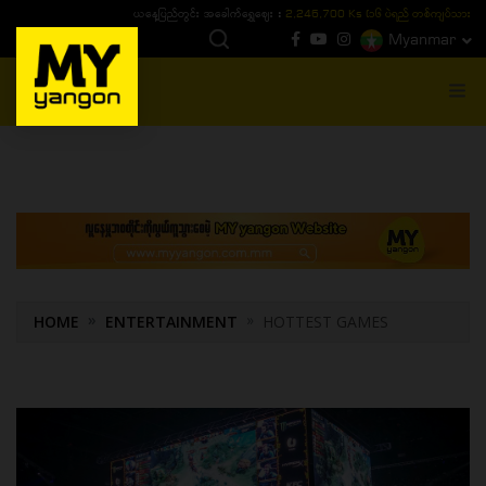
0 Ks (၁၆ ပဲရည် တစ်ကျပ်သား)
ယနေ့ပြည်တွင်း ၁၅ ပဲရည်ရွှေဈေး :
3,770,000 - ပြ
Myanmar
MENU
HOME
ENTERTAINMENT
HOTTEST GAMES